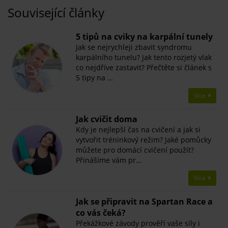
Související články
5 tipů na cviky na karpální tunely
Jak se nejrychleji zbavit syndromu
karpálního tunelu? Jak tento rozjetý vlak
co nejdříve zastavit? Přečtěte si článek s
5 tipy na …
Více
Jak cvičit doma
Kdy je nejlepší čas na cvičení a jak si
vytvořit tréninkový režim? Jaké pomůcky
můžete pro domácí cvičení použít?
Přinášíme vám pr…
Více
Jak se připravit na Spartan Race a
co vás čeká?
Překážkové závody prověří vaše síly i