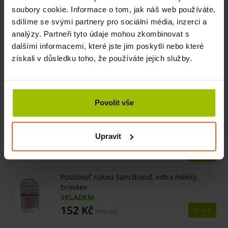
uzavřenou.
soubory cookie. Informace o tom, jak náš web používáte,
sdílíme se svými partnery pro sociální média, inzerci a
analýzy. Partneři tyto údaje mohou zkombinovat s
Související produkty
dalšími informacemi, které jste jim poskytli nebo které
získali v důsledku toho, že používáte jejich služby.
Masážní míček, ježek, tvrdý, 55 mm, oranžový
SKLADEM
43 Kč
Více
Povolit vše
Posilovací hmota Sanctband Putty, 85 g,
měkká, pomeranč
Upravit
SKLADEM
248 Kč
Více
310 Kč
Posilovač rukou Sanctband, extra měkký,
broskev
SKLADEM
152 Kč
Více
190 Kč