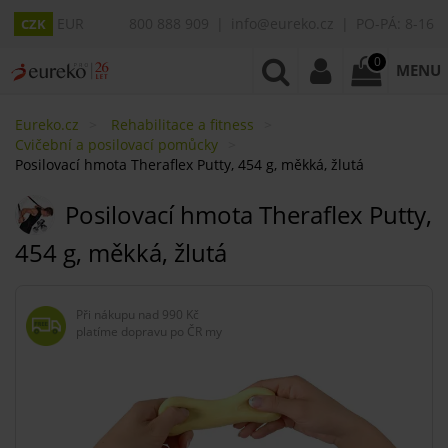
EUR
800 888 909
info@eureko.cz
PO-PÁ: 8-16
CZK
0
MENU
Eureko.cz
Rehabilitace a fitness
Cvičební a posilovací pomůcky
Posilovací hmota Theraflex Putty, 454 g, měkká, žlutá
Posilovací hmota Theraflex Putty,
454 g, měkká, žlutá
Při nákupu nad
990 Kč
platíme dopravu po ČR my