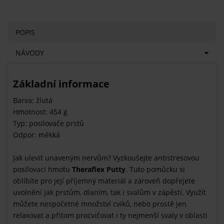
POPIS
NÁVODY
Základní informace
Barva: žlutá
Hmotnost: 454 g
Typ: posilovače prstů
Odpor: měkká
Jak ulevit unaveným nervům? Vyzkoušejte antistresovou
posilovací hmotu
Theraflex Putty
. Tuto pomůcku si
oblíbíte pro její příjemný materiál a zároveň dopřejete
uvolnění jak prstům, dlaním, tak i svalům v zápěstí. Využít
můžete nespočetné množství cviků, nebo prostě jen
relaxovat a přitom procvičovat i ty nejmenší svaly v oblasti