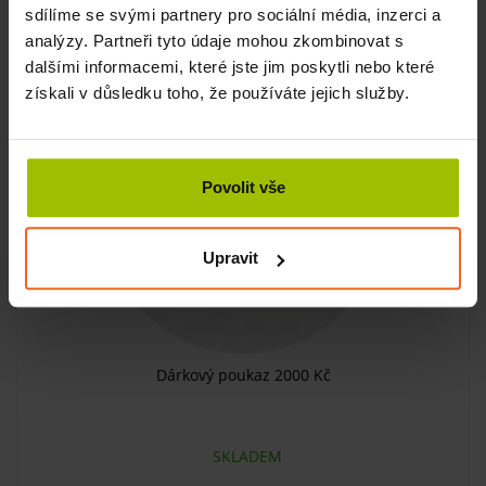
sdílíme se svými partnery pro sociální média, inzerci a
KOUPIT
1500 Kč
analýzy. Partneři tyto údaje mohou zkombinovat s
dalšími informacemi, které jste jim poskytli nebo které
získali v důsledku toho, že používáte jejich služby.
Povolit vše
Upravit
Dárkový poukaz 2000 Kč
SKLADEM