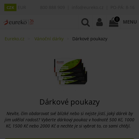
EUR
800 888 909
info@eureko.cz
PO-PÁ: 8-16
CZK
0
MENU
Eureko.cz
Vánoční dárky
Dárkové poukazy
Dárkové poukazy
Nevíte, čím obdarovat své blízké nebo si nejste jistí, jaký dárek by
jim udělal radost? Vyberte dárkový poukaz v hodnotě 500 Kč, 1000
Kč, 1500 Kč nebo 2000 Kč a nechte je si vybrat to, co sami chtějí.