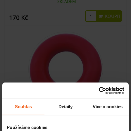
SKLADEM
KOUPIT
170 Kč
Souhlas
Detaily
Více o cookies
Posilovací kroužek silikonový měkký červený
Používáme cookies