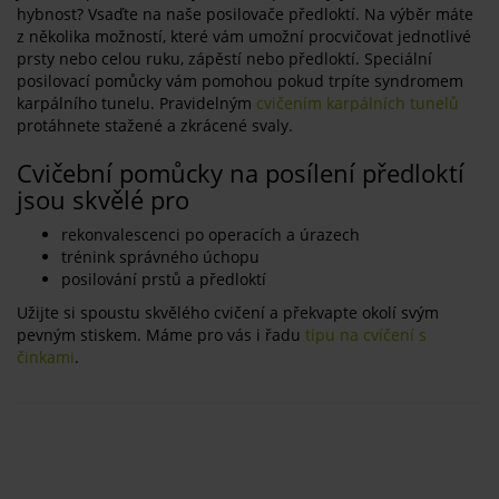
hybnost? Vsaďte na naše posilovače předloktí. Na výběr máte
z několika možností, které vám umožní procvičovat jednotlivé
prsty nebo celou ruku, zápěstí nebo předloktí. Speciální
posilovací pomůcky vám pomohou pokud trpíte syndromem
karpálního tunelu. Pravidelným
cvičením karpálních tunelů
protáhnete stažené a zkrácené svaly.
Cvičební pomůcky na posílení předloktí
jsou skvělé pro
rekonvalescenci po operacích a úrazech
trénink správného úchopu
posilování prstů a předloktí
Užijte si spoustu skvělého cvičení a překvapte okolí svým
pevným stiskem. Máme pro vás i řadu
tipu na cvíčení s
činkami
.