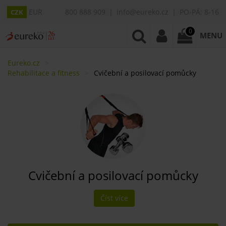
EUR
800 888 909
info@eureko.cz
PO-PÁ: 8-16
CZK
0
MENU
Eureko.cz
Rehabilitace a fitness
Cvičební a posilovací pomůcky
Cvičební a posilovací pomůcky
Číst více