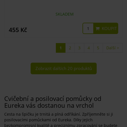
SKLADEM
KOUPIT
455 Kč
1
2
3
4
5
Další >
Zobrazit dalších 20 produktů
Cvičební a posilovací pomůcky od
Eureka vás dostanou na vrchol
Cesta na špičku je trnitá a plná odříkání. Zpříjemněte si ji
posilovacími pomůckami od Eureka. Díky jejich
bezkompromisní kvalitě a preciznímu zpracování se budete