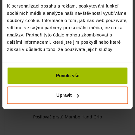
SKLADEM
K personalizaci obsahu a reklam, poskytování funkcí
sociálních médií a analýze naší návštěvnosti využíváme
KOUPIT
59 Kč
soubory cookie. Informace o tom, jak náš web používáte,
sdílíme se svými partnery pro sociální média, inzerci a
analýzy. Partneři tyto údaje mohou zkombinovat s
-10%
dalšími informacemi, které jste jim poskytli nebo které
získali v důsledku toho, že používáte jejich služby.
Povolit vše
Upravit
Posilovač prstů Mambo Hand Grip