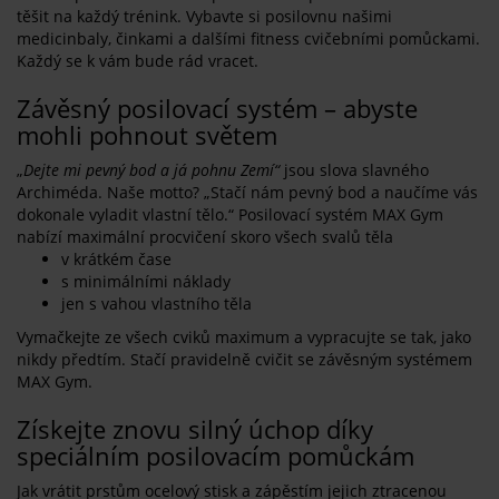
těšit na každý trénink. Vybavte si posilovnu našimi
medicinbaly, činkami a dalšími fitness cvičebními pomůckami.
Každý se k vám bude rád vracet.
Závěsný posilovací systém – abyste
mohli pohnout světem
„
Dejte mi pevný bod a já pohnu Zemí“
jsou slova slavného
Archiméda. Naše motto? „Stačí nám pevný bod a naučíme vás
dokonale vyladit vlastní tělo.“ Posilovací systém MAX Gym
nabízí maximální procvičení skoro všech svalů těla
v krátkém čase
s minimálními náklady
jen s vahou vlastního těla
Vymačkejte ze všech cviků maximum a vypracujte se tak, jako
nikdy předtím. Stačí pravidelně cvičit se závěsným systémem
MAX Gym.
Získejte znovu silný úchop díky
speciálním posilovacím pomůckám
Jak vrátit prstům ocelový stisk a zápěstím jejich ztracenou