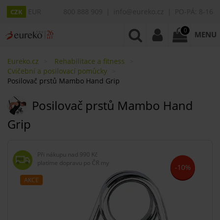
EUR
800 888 909
info@eureko.cz
PO-PÁ: 8-16
CZK
0
MENU
Eureko.cz
Rehabilitace a fitness
Cvičební a posilovací pomůcky
Posilovač prstů Mambo Hand Grip
Posilovač prstů Mambo Hand
Grip
Při nákupu nad
990 Kč
platíme dopravu po ČR my
-10%
AKCE