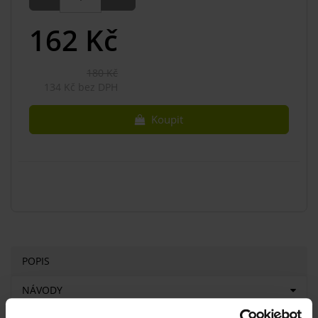
162
Kč
180 Kč
134 Kč bez DPH
Koupit
POPIS
NÁVODY