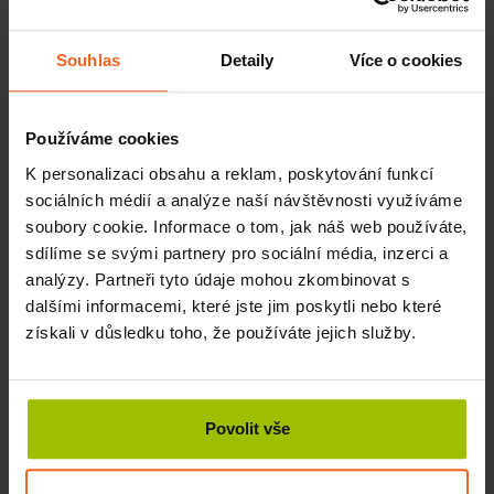
Základní informace
Souhlas
Detaily
Více o cookies
Typ: posilovače prstů
Pružinový posilovač prstů zaručující
nácvik pevného stisku
Používáme cookies
Jste horolezec, sportovec nebo jen dbáte o svoji fyzickou
K personalizaci obsahu a reklam, poskytování funkcí
kondici. Procvičujte pravidelně celé tělo, ve stáří se vám
sociálních médií a analýze naší návštěvnosti využíváme
odvděčí. Pevné prsty a předloktí vám zaručí svičení s
soubory cookie. Informace o tom, jak náš web používáte,
pružinovým posilovačem.
sdílíme se svými partnery pro sociální média, inzerci a
analýzy. Partneři tyto údaje mohou zkombinovat s
Udržujte ve formě celé tělo s našimi
posilovacími
dalšími informacemi, které jste jim poskytli nebo které
pomůckami
od Eureka.
získali v důsledku toho, že používáte jejich služby.
Jak se posilovač používá
Cvičit s ním můžete kdekoliv a kdykoliv. Vezměte si jej
třeba s sebou do kanceláře a jednou za čas si procvičte
Povolit vše
svůj úchop, vrátí vám to krev do žil. Nebo ho vezměte na
dovolenou a cvičte tam, v kufru nezabere žádné místo, ale