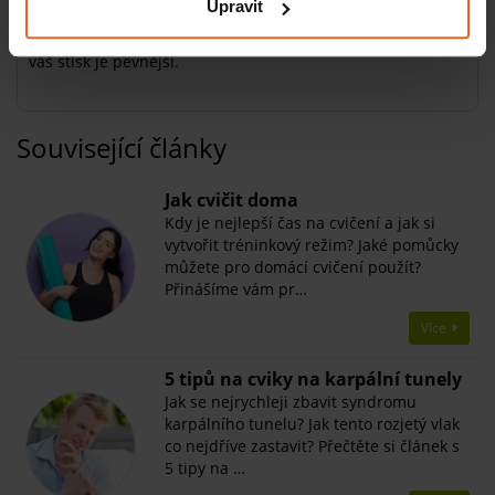
Upravit
vašim rukám udělá velkou službu. Je lehký a skladný.
Pěnová držadla zajistí komfort při držení a brzy ucítíte, že
váš stisk je pevnější.
Související články
Jak cvičit doma
Kdy je nejlepší čas na cvičení a jak si
vytvořit tréninkový režim? Jaké pomůcky
můžete pro domácí cvičení použít?
Přinášíme vám pr…
Více
5 tipů na cviky na karpální tunely
Jak se nejrychleji zbavit syndromu
karpálního tunelu? Jak tento rozjetý vlak
co nejdříve zastavit? Přečtěte si článek s
5 tipy na …