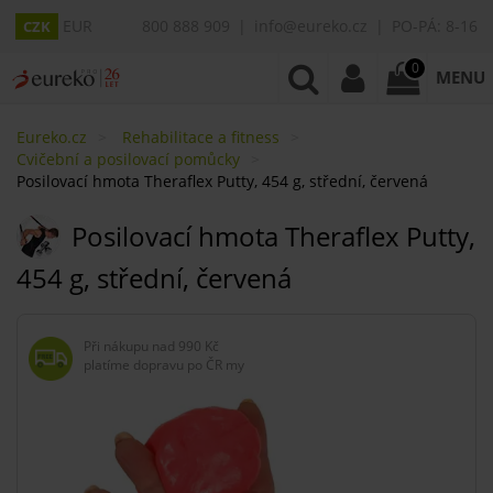
EUR
800 888 909
info@eureko.cz
PO-PÁ: 8-16
CZK
0
MENU
Eureko.cz
Rehabilitace a fitness
Cvičební a posilovací pomůcky
Posilovací hmota Theraflex Putty, 454 g, střední, červená
Posilovací hmota Theraflex Putty,
454 g, střední, červená
Při nákupu nad
990 Kč
platíme dopravu po ČR my