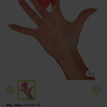
1 / 1
Obj. číslo:
MD100148