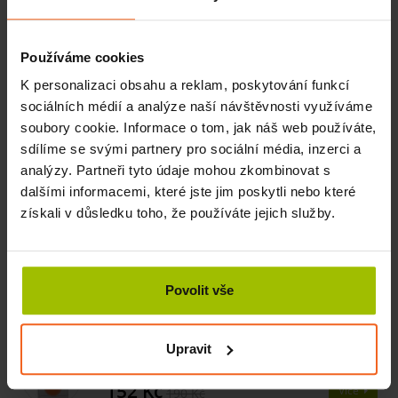
cvičením také podporujete jemnou motoriku, což je
důležité hlavně pro zdravý vývoj dětí. Pro snadnou
manipulaci a příjemný materiál, ze kterého je hmota
Používáme cookies
vyrobena, si ji děti oblíbí. Velké balení vám umožní se
s nimi rozdělit, nebo procvičovat obě ruce najednou.
K personalizaci obsahu a reklam, poskytování funkcí
sociálních médií a analýze naší návštěvnosti využíváme
Ke cvičení můžete také využít dalších výrobků z řady
soubory cookie. Informace o tom, jak náš web používáte,
posilovacích pomůcek, např.
posilovač rukou Sanctband
.
sdílíme se svými partnery pro sociální média, inzerci a
analýzy. Partneři tyto údaje mohou zkombinovat s
Jak uskladnit posilovací hmotu
dalšími informacemi, které jste jim poskytli nebo které
Cvičební hmotu Putty skladujte uzavřenou na suchém
získali v důsledku toho, že používáte jejich služby.
místě.
Povolit vše
Související produkty
Upravit
Posilovač rukou Sanctband, měkký, pomeranč
SKLADEM
152 Kč
Více
190 Kč