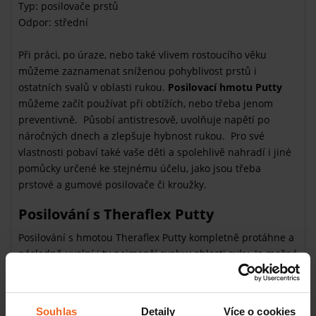
Typ: posilovače prstů
Odpor: střední
Při práci, po úraze, nebo také vlivem rostoucího věku
můžeme zaznamenat sníženou pohyblivost prstů i
ostatních svalů v oblasti rukou.
Posilovací hmotu Putty
můžeme začít používat při obtížích, nebo třeba jenom
preventivně. Působí antistresově, uvolňuje napětí po
náročných dnech a zlepšuje hybnost rukou. Pro své
vlastnosti pobaví také vaše děti a spolehlivě nahradí i jiné
pomůcky určené ke stejnému účelu, jako jsou třeba
prstové a gumové posilovače či kroužky.
Posilování s Theraflex Putty
Posilování s hmotou Theraflex Putty kompletně protáhne a
následně uvolní i ty nejmenší svaly v oblasti ruky. Je možné
využít konkrétních cviků, nebo pouze relaxovat při
manipulaci s ní. Mačkáním a stlačováním hmoty posilujete
úchop, prsty, ale také svaly na zápěstí. Pravidelným
Souhlas
Detaily
Více o cookies