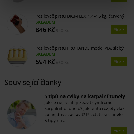
Posilovač prstů DIGI-FLEX, 1,4-4,5 kg, červený
SKLADEM
846 Kč
Více
940 Kč
Posilovač prstů PROHANDS model VIA, slabý
SKLADEM
594 Kč
Více
660 Kč
Související články
5 tipů na cviky na karpální tunely
Jak se nejrychleji zbavit syndromu
karpálního tunelu? Jak tento rozjetý vlak
co nejdříve zastavit? Přečtěte si článek s
5 tipy na …
Více