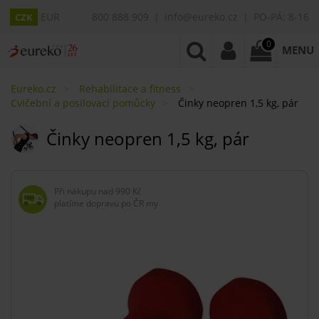
EUR
800 888 909
info@eureko.cz
PO-PÁ: 8-16
CZK
0
MENU
Eureko.cz
Rehabilitace a fitness
Cvičební a posilovací pomůcky
Činky neopren 1,5 kg, pár
Činky neopren 1,5 kg, pár
Při nákupu nad
990 Kč
platíme dopravu po ČR my