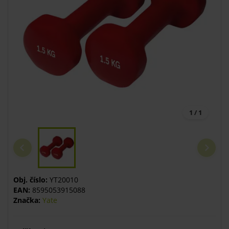
1 / 1
Obj. číslo:
YT20010
EAN:
8595053915088
Značka:
Yate