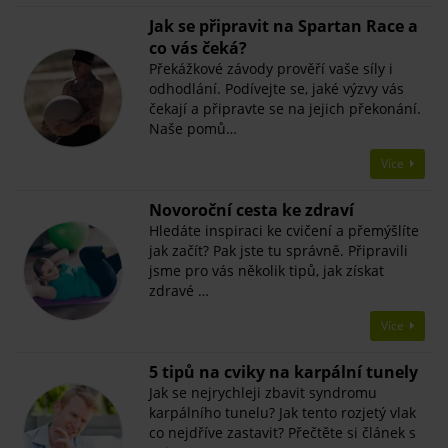
Jak se připravit na Spartan Race a
co vás čeká?
Překážkové závody prověří vaše síly i
odhodlání. Podívejte se, jaké výzvy vás
čekají a připravte se na jejich překonání.
Naše pomů…
Více
Novoroční cesta ke zdraví
Hledáte inspiraci ke cvičení a přemýšlíte
jak začít? Pak jste tu správně. Připravili
jsme pro vás několik tipů, jak získat
zdravé …
Více
5 tipů na cviky na karpální tunely
Jak se nejrychleji zbavit syndromu
karpálního tunelu? Jak tento rozjetý vlak
co nejdříve zastavit? Přečtěte si článek s