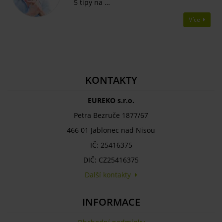
5 tipy na …
Více
KONTAKTY
EUREKO s.r.o.
Petra Bezruče 1877/67
466 01 Jablonec nad Nisou
IČ: 25416375
DIČ: CZ25416375
Další kontakty
INFORMACE