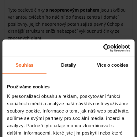
Tyto ocelové činky
s neoprenovým potahem
jsou skvělou
variantou cvičebního náčiní do fitness centra i domácí
posilovny. Jejich neoprenový potah zajistí pevný úchop a
drsnější struktura sníží nebezpečí vyklouznutí činky ze
zpocených dlaní.
Dynamické a silové cvičení s jednoruční
činkou
Souhlas
Detaily
Více o cookies
Posilování s lehčí činkou je výhodné pro
zvýšení
dynamické síly svalů
a pro
spalování tuků při aerobním
cvičení
. Přítahy a zvedáním činky posilujete tricepsy,
Používáme cookies
bicepsy a ramena. Můžete s nimi posilovat zádové
svalstvo, nebo je využít jako závaží při dřepech a
K personalizaci obsahu a reklam, poskytování funkcí
zintenzivnit tak
svalovou
práci nohou. O správném
sociálních médií a analýze naší návštěvnosti využíváme
provedení cviků se poraďte s trenérem.
soubory cookie. Informace o tom, jak náš web používáte,
sdílíme se svými partnery pro sociální média, inzerci a
analýzy. Partneři tyto údaje mohou zkombinovat s
Související produkty
dalšími informacemi, které jste jim poskytli nebo které