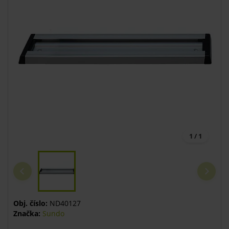
1 / 1
Obj. číslo:
ND40127
Značka:
Sundo