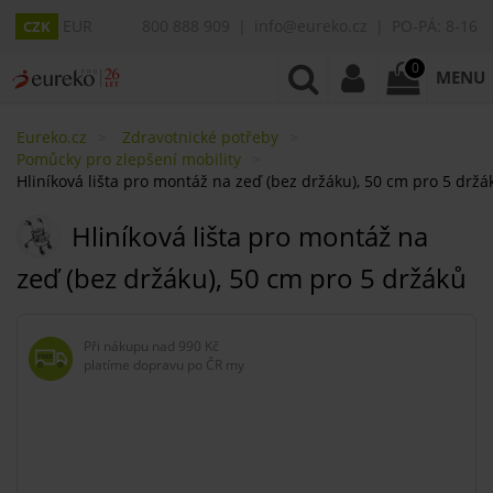
EUR
800 888 909
info@eureko.cz
PO-PÁ: 8-16
CZK
0
MENU
Eureko.cz
Zdravotnické potřeby
Pomůcky pro zlepšení mobility
Hliníková lišta pro montáž na zeď (bez držáku), 50 cm pro 5 držá
Hliníková lišta pro montáž na
zeď (bez držáku), 50 cm pro 5 držáků
Při nákupu nad
990 Kč
platíme dopravu po ČR my