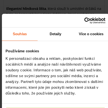
Elegantní hliníková lišta
, která slouží k umístění držáků na
hole. Je kompatibilní s tímto držákem, který najdete na
našem e-shopu. Lištu přiděláte ke zdi jako každou jinou
lištu, držáky poté do lišty snadno vsunete.
Souhlas
Detaily
Více o cookies
Související produkty
Používáme cookies
Držák hole
K personalizaci obsahu a reklam, poskytování funkcí
SKLADEM
sociálních médií a analýze naší návštěvnosti využíváme
65 Kč
Více
soubory cookie. Informace o tom, jak náš web používáte,
sdílíme se svými partnery pro sociální média, inzerci a
analýzy. Partneři tyto údaje mohou zkombinovat s dalšími
Držák hole se 2 otvory pro montáž na zeď
informacemi, které jste jim poskytli nebo které získali v
SKLADEM
195 Kč
důsledku toho, že používáte jejich služby.
Více