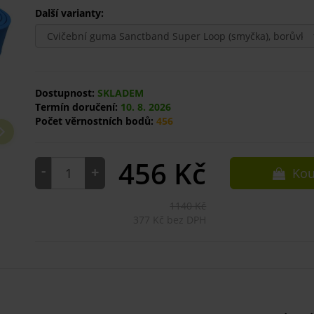
Další varianty:
Dostupnost:
SKLADEM
Termín doručení:
10. 8. 2026
Počet věrnostních bodů:
456
456
Kč
-
+
Kou
1140 Kč
377 Kč bez DPH