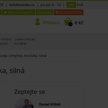
09
|
info@eureko.cz
| po-pá: 8 - 16 |
EUR
CZK
Slevové programy
Katalog
VELKOOBCHOD
Přihlásit
0 Kč
0
 CVIČENÍ
ZDRAVOTNICKÉ
LOVÁNÍ
POTŘEBY
oop (smyčka), borůvka, silná
a, silná
Zeptejte se
Daniel Křížek