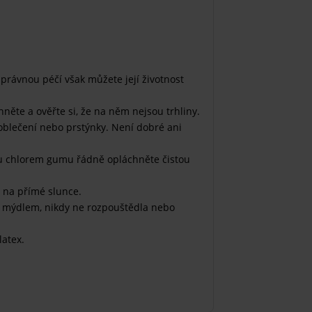
Správnou péčí však můžete její životnost
ěte a ověřte si, že na něm nejsou trhliny.
oblečení nebo prstýnky. Není dobré ani
u chlorem gumu řádně opláchněte čistou
 na přímé slunce.
s mýdlem, nikdy ne rozpouštědla nebo
latex.