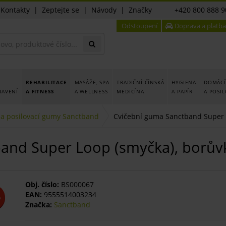
|
Kontakty
|
Zeptejte se
|
Návody
|
Značky
+420 800 888 9
Odstoupení
Doprava a platba
REHABILITACE
MASÁŽE, SPA
TRADIČNÍ ČÍNSKÁ
HYGIENA
DOMÁCÍ
BAVENÍ
A FITNESS
A WELLNESS
MEDICÍNA
A PAPÍR
A POSI
 a posilovací gumy Sanctband
Cvičební guma Sanctband Super L
and Super Loop (smyčka), borůvk
Obj. číslo:
BS000067
EAN:
9555514003234
%
Značka:
Sanctband