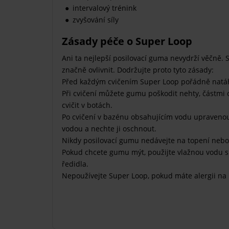
intervalový trénink
zvyšování síly
Zásady péče o Super Loop
Ani ta nejlepší posilovací guma nevydrží věčně. 
značně ovlivnit. Dodržujte proto tyto zásady:
Před každým cvičením Super Loop pořádně natáhn
Při cvičení můžete gumu poškodit nehty, částmi 
cvičit v botách.
Po cvičení v bazénu obsahujícím vodu upraveno
vodou a nechte ji oschnout.
Nikdy posilovací gumu nedávejte na topení nebo
Pokud chcete gumu mýt, použijte vlažnou vodu 
ředidla.
Nepoužívejte Super Loop, pokud máte alergii na 