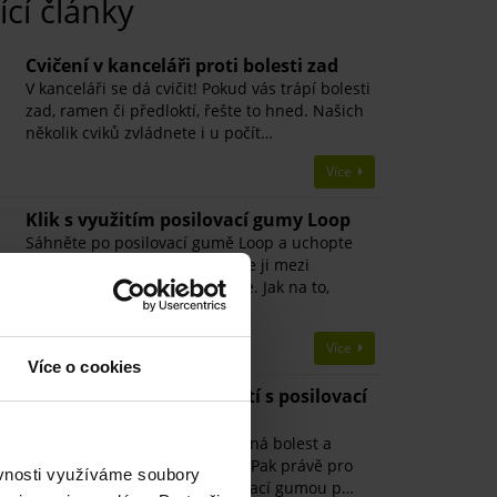
ící články
Cvičení v kanceláři proti bolesti zad
V kanceláři se dá cvičit! Pokud vás trápí bolesti
zad, ramen či předloktí, řešte to hned. Našich
několik cviků zvládnete i u počít…
Více
Klik s využitím posilovací gumy Loop
Sáhněte po posilovací gumě Loop a uchopte
do každé ruky jednu. Upevněte ji mezi
ramenem a zápěstím a klikujte. Jak na to,
radíme v…
Více
Více o cookies
Cviky na posílení předloktí s posilovací
gumou
Znecitlivělé předloktí, pravidelná bolest a
brnění – víte, o čem mluvíme? Pak právě pro
ěvnosti využíváme soubory
vás jsou určeny cviky s posilovací gumou p…