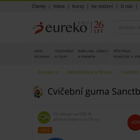
Články
|
Videa
|
Kurzy
|
Ke stažení
|
O nás
AKCE,
TEJPOVÁNÍ
RAŠELINA, ZÁBALY
PŘÍSTROJE
NOVINKY
A TEJPY
A PARAFÍN
POMŮCKY A VY
Eureko.cz
Rehabilitace a fitness
Cvičební
Cvičební guma Sanctb
Při nákupu nad
990 Kč
platíme dopravu po ČR my
-60
AKCE