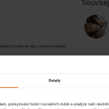
Souvisej
dování od data výroby v neměnné kvalitě -
m cvičební guma Super Loop
ovné a účinné cvičební pomůcky. Možná ji
 s názvem Super Loop. Umožní vám udělat
Detaily
udru
e univerzální
ny a snížili riziko alergie na minimum
ých bodybuilderů i atletů
klam, poskytování funkcí sociálních médií a analýze naší návšt