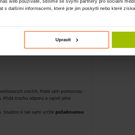
 náš web používáte, sdílíme se svými partnery pro sociální média
-GS a stovkami úspěšných testů
 s dalšími informacemi, které jste jim poskytli nebo které získa
e to snadné jako facka.
per Loop?“
věď je jednoduchá: „Protože nenajdete
Upravit
protahování.“
Schválně si to zkuste. Super
a:
osilovacích cvicích. Podá vám pomocnou
h
. Přidá trochu odporu a zajistí jeho
. Snadno si tak sami určíte
požadovanou