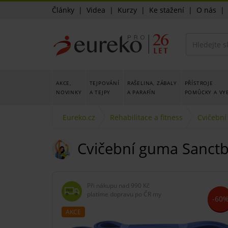
Články
|
Videa
|
Kurzy
|
Ke stažení
|
O nás
AKCE,
TEJPOVÁNÍ
RAŠELINA, ZÁBALY
PŘÍSTROJE
NOVINKY
A TEJPY
A PARAFÍN
POMŮCKY A VY
Eureko.cz
Rehabilitace a fitness
Cvičební
Cvičební guma Sanctba
Při nákupu nad
990 Kč
platíme dopravu po ČR my
-60
AKCE