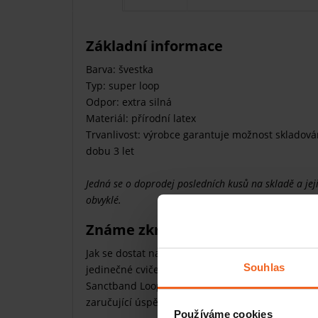
Základní informace
Barva: švestka
Typ: super loop
Odpor: extra silná
Materiál: přírodní latex
Trvanlivost: výrobce garantuje možnost skladová
dobu 3 let
Jedná se o doprodej posledních kusů na skladě a jej
obvyklé.
Známe zkratku na vrchol – posil
Jak se dostat na špici určitě víte – prostě musíte
Souhlas
jedinečné cvičební pomůcce máte šanci být
vždy
Sanctband Loop si nejen
skvěle
zacvičíte
, ale t
zaručující úspěch. Zkuste to a uvidíte.
Používáme cookies