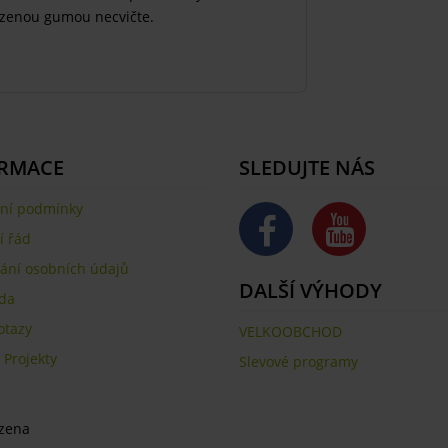
kozenou gumou necvičte.
.
RMACE
SLEDUJTE NÁS
ní podmínky
 řád
ání osobních údajů
DALŠÍ VÝHODY
da
otazy
VELKOOBCHOD
,
Projekty
Slevové programy
azena