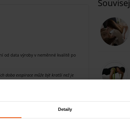
Souvisej
ní od data výroby v neměnné kvalitě po
ich doba exspirace může být kratší než je
ovací gumu Super Loop
 dřít více a účinněji než konkurence. Díky
Detaily
 o krok napřed
. S posilovací gumou
aké svůj workout okořeníte o tajnou přísadu