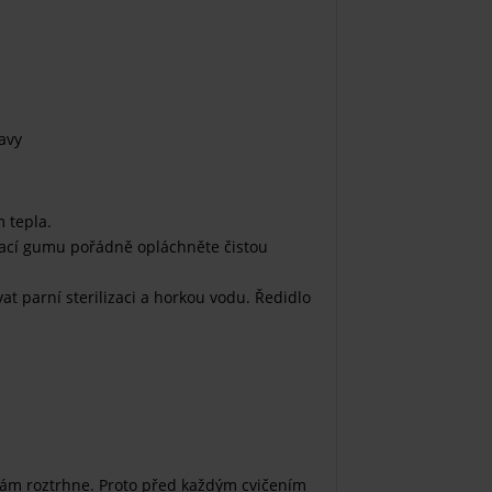
ravy
 tepla.
vací gumu pořádně opláchněte čistou
t parní sterilizaci a horkou vodu. Ředidlo
vám roztrhne. Proto před každým cvičením