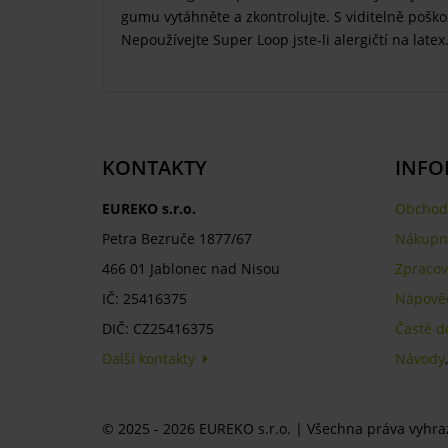
gumu vytáhněte a zkontrolujte. S viditelně poš
Nepoužívejte Super Loop jste-li alergičtí na latex
KONTAKTY
INFO
EUREKO s.r.o.
Obchod
Petra Bezruče 1877/67
Nákupní
466 01 Jablonec nad Nisou
Zpracov
IČ: 25416375
Nápově
DIČ: CZ25416375
Časté d
Další kontakty
Návody
© 2025 - 2026 EUREKO s.r.o. | Všechna práva vyhr