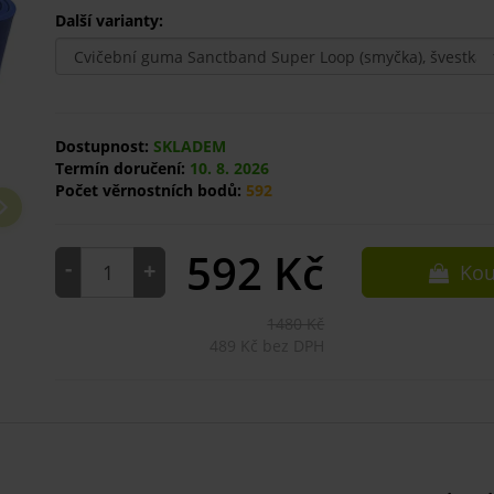
Další varianty:
Dostupnost:
SKLADEM
Termín doručení:
10. 8. 2026
Počet věrnostních bodů:
592
592
Kč
-
+
Kou
1480 Kč
489 Kč bez DPH