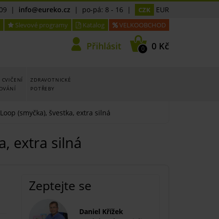
09
|
info@eureko.cz
| po-pá: 8 - 16 |
EUR
CZK
Slevové programy
Katalog
VELKOOBCHOD
Přihlásit
0 Kč
0
 CVIČENÍ
ZDRAVOTNICKÉ
LOVÁNÍ
POTŘEBY
op (smyčka), švestka, extra silná
 extra silná
Zeptejte se
Daniel Křížek