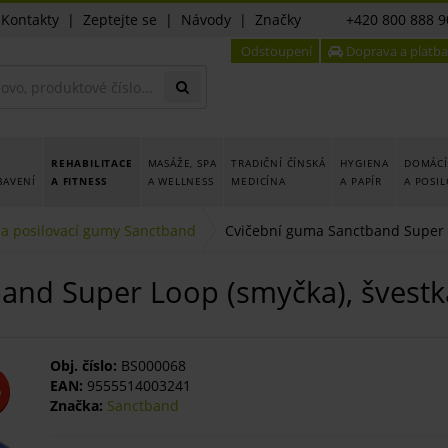
|
Kontakty
|
Zeptejte se
|
Návody
|
Značky
+420 800 888 9
Odstoupení
Doprava a platba
REHABILITACE
MASÁŽE, SPA
TRADIČNÍ ČÍNSKÁ
HYGIENA
DOMÁCÍ
BAVENÍ
A FITNESS
A WELLNESS
MEDICÍNA
A PAPÍR
A POSI
 a posilovací gumy Sanctband
Cvičební guma Sanctband Super Lo
nd Super Loop (smyčka), švestka,
Obj. číslo:
BS000068
EAN:
9555514003241
%
Značka:
Sanctband