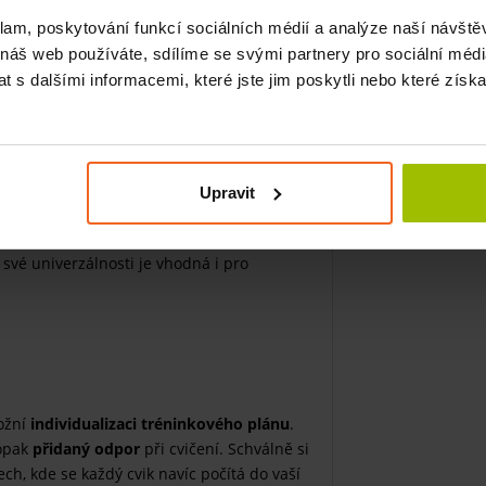
klam, poskytování funkcí sociálních médií a analýze naší návšt
 náš web používáte, sdílíme se svými partnery pro sociální média
 profesionálního sportovce
 s dalšími informacemi, které jste jim poskytli nebo které získa
deři
odlné cvičení
oky na pořádný trénink
-GS, kterou neustále kontrolujeme
Upravit
y své univerzálnosti je vhodná i pro
ožní
individualizaci tréninkového plánu
.
opak
přidaný odpor
při cvičení. Schválně si
ch, kde se každý cvik navíc počítá do vaší