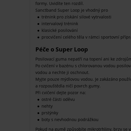
formy. Uvidíte ten rozdíl.
Sanctband Super Loop je vhodný pro
trénink pro získání silové vytrvalosti
intervalový trénink
klasické posilování
procvičení celého těla v rámci sportovní příp
Péče o Super Loop
Posilovací guma nepatří na topení ani ke zdrojům
Po cvičení v bazénu s chlorovanou vodou posilo
vodou a nechte ji oschnout.
Myjte pouze mýdlovou vodou. Je zakázáno používa
a rozpouštědla ničí povrch gumy.
Při cvičení dejte pozor na:
ostré části oděvu
nehty
prstýnky
boty s nevhodnou podrážkou
Pokud na gumě způsobíte mikrotrhliny, brzy se 