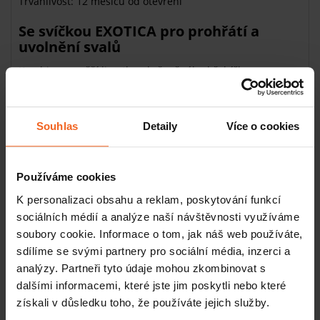
Trvanlivost: 12 měsíců od otevření
Se svíčkou EXOTICA pro prohřátí a
uvolnění svalů
Kombinace svěží limetky a kořeněného hřebíčku
podporuje prokrvení a uvolnění napětí.
Účinky
Souhlas
Detaily
Více o cookies
prohřívá
uvolňuje svaly
stimuluje smysly
Používáme cookies
K personalizaci obsahu a reklam, poskytování funkcí
Složení
sociálních médií a analýze naší návštěvnosti využíváme
Hydrogenated Soybean Oil, Butyrospermum Parkii Butter,
soubory cookie. Informace o tom, jak náš web používáte,
Carthamus Tinctorius Seed Oil, Helianthus Annuus Seed
sdílíme se svými partnery pro sociální média, inzerci a
Oil, Hydrogenated Coconut Oil, Parfum, Persea Gratissima
analýzy. Partneři tyto údaje mohou zkombinovat s
Oil, Copernicia Cerifera Cera, Citral,
dalšími informacemi, které jste jim poskytli nebo které
Hexamethylindanopyran, Juniperus Virginiana Oil,
získali v důsledku toho, že používáte jejich služby.
Limonene, Linalool, Linalyl Acetate, Pinene, Rose Ketones,