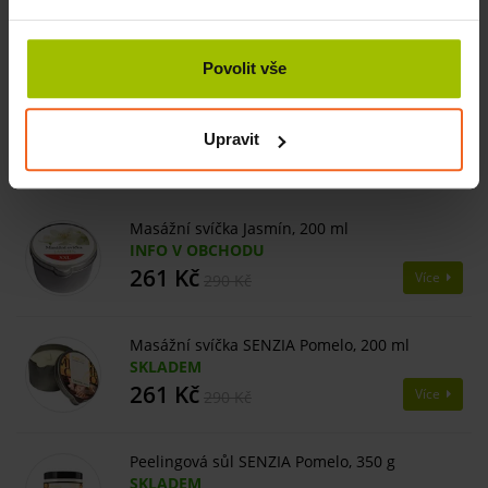
Tetramethyl Acetyloctahydronaphthalenes, Tocopherol.
Povolit vše
Číst více
Upravit
Související produkty
Masážní svíčka Jasmín, 200 ml
INFO V OBCHODU
261 Kč
Více
290 Kč
Masážní svíčka SENZIA Pomelo, 200 ml
SKLADEM
261 Kč
Více
290 Kč
Peelingová sůl SENZIA Pomelo, 350 g
SKLADEM