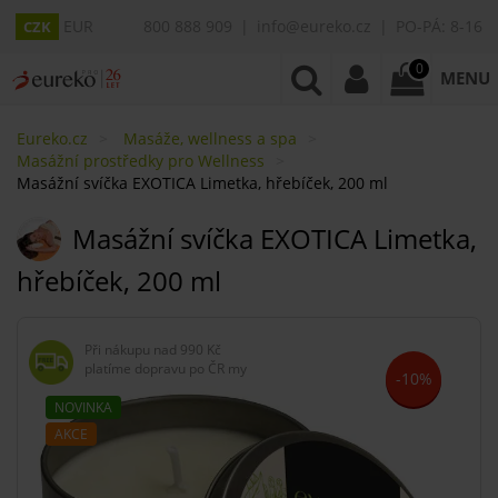
EUR
800 888 909
info@eureko.cz
PO-PÁ: 8-16
CZK
0
MENU
Eureko.cz
Masáže, wellness a spa
Masážní prostředky pro Wellness
Masážní svíčka EXOTICA Limetka, hřebíček, 200 ml
Masážní svíčka EXOTICA Limetka,
hřebíček, 200 ml
Při nákupu nad
990 Kč
platíme dopravu po ČR my
-10%
NOVINKA
AKCE