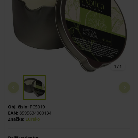
1 / 1
Obj. číslo:
PC5019
EAN:
8595634000134
Značka:
Eureko
Další varianty: