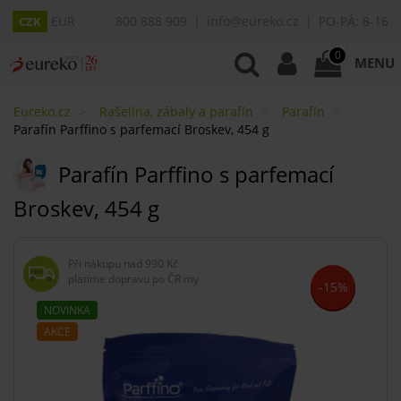
EUR
800 888 909
info@eureko.cz
PO-PÁ: 8-16
CZK
0
MENU
Eureko.cz
Rašelina, zábaly a parafín
Parafín
Parafín Parffino s parfemací Broskev, 454 g
Parafín Parffino s parfemací
Broskev, 454 g
Při nákupu nad
990 Kč
platíme dopravu po ČR my
-15%
NOVINKA
AKCE