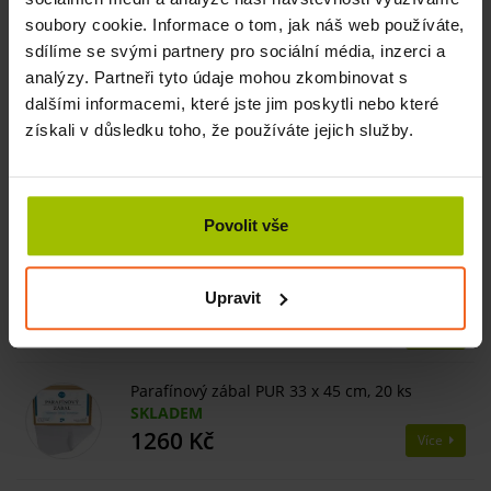
testování podle ISO norem.
soubory cookie. Informace o tom, jak náš web používáte,
sdílíme se svými partnery pro sociální média, inzerci a
analýzy. Partneři tyto údaje mohou zkombinovat s
Související produkty
dalšími informacemi, které jste jim poskytli nebo které
získali v důsledku toho, že používáte jejich služby.
Parafín Premium na zábaly, 50 - 52°C, 3 kg,
hypoalergenní
SKLADEM
610 Kč
Více
Povolit vše
Parafín na zábaly, 46 - 48°C, 5 kg,
hypoalergenní
Upravit
SKLADEM
1400 Kč
Více
Parafínový zábal PUR 33 x 45 cm, 20 ks
SKLADEM
1260 Kč
Více