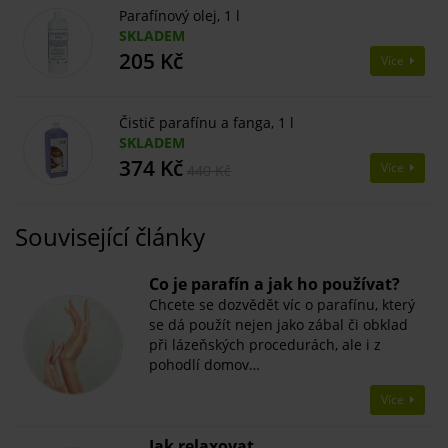
Parafínový olej, 1 l
SKLADEM
205 Kč
Více
Čistič parafínu a fanga, 1 l
SKLADEM
374 Kč
Více
440 Kč
Související články
Co je parafín a jak ho používat?
Chcete se dozvědět víc o parafínu, který
se dá použít nejen jako zábal či obklad
při lázeňských procedurách, ale i z
pohodlí domov…
Více
Jak relaxovat