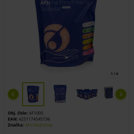
1 / 6
Obj. číslo:
AF1005
EAN:
4251174545736
Značka:
AFH Webshop