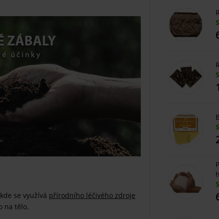
R
R
B
P
h
 kde se využívá
přírodního léčivého zdroje
 na tělo.