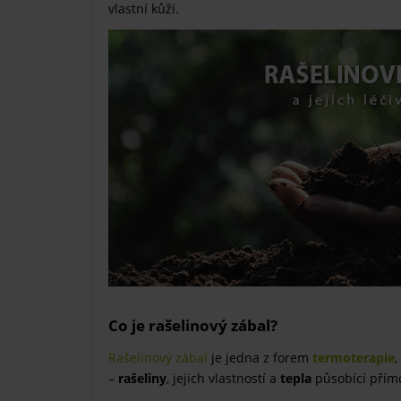
vlastní kůži.
Co je rašelinový zábal?
Rašelinový zábal
je jedna z forem
termoterapie
,
–
rašeliny
, jejich vlastností a
tepla
působící přímo