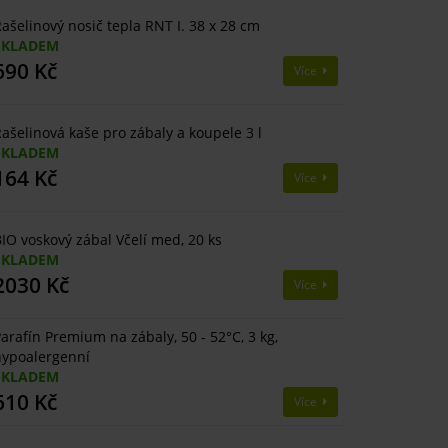
ašelinový nosič tepla RNT I. 38 x 28 cm
SKLADEM
690 Kč
Více
ašelinová kaše pro zábaly a koupele 3 l
SKLADEM
164 Kč
Více
IO voskový zábal Včelí med, 20 ks
SKLADEM
2030 Kč
Více
arafín Premium na zábaly, 50 - 52°C, 3 kg,
ypoalergenní
SKLADEM
610 Kč
Více