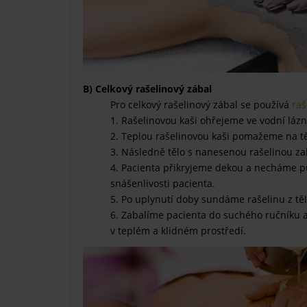
B) Celkový rašelinový zábal
Pro celkový rašelinový zábal se používá
raš
1. Rašelinovou kaši ohřejeme ve vodní lázn
2. Teplou rašelinovou kaši pomažeme na tě
3. Následně tělo s nanesenou rašelinou zak
4. Pacienta přikryjeme dekou a necháme pů
snášenlivosti pacienta.
5. Po uplynutí doby sundáme rašelinu z tě
6. Zabalíme pacienta do suchého ručníku 
v teplém a klidném prostředí.