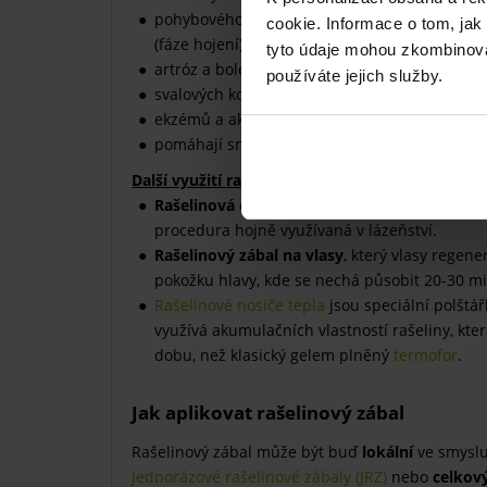
pohybového aparátu (zejména onemocnění d
cookie. Informace o tom, jak
(fáze hojení))
tyto údaje mohou zkombinovat
artróz a bolestí kloubů
používáte jejich služby.
svalových kontraktur
ekzémů a akné
pomáhají snížit napětí a stres
Další využití rašeliny:
Rašelinová celková koupel
, kde se používá
r
procedura hojně využívaná v lázeňství.
Rašelinový zábal na vlasy
, který vlasy regen
pokožku hlavy, kde se nechá působit 20-30 mi
Rašelinové nosiče tepla
jsou speciální polštá
využívá akumulačních vlastností rašeliny, kte
dobu, než klasický gelem plněný
termofor
.
Jak aplikovat rašelinový zábal
Rašelinový zábal může být buď
lokální
ve smyslu 
jednorázové rašelinové zábaly (JRZ)
nebo
celkov