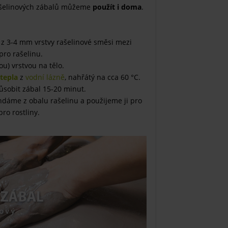
ašelinových zábalů můžeme
použít i doma
.
á z 3-4 mm vrstvy rašelinové směsi mezi
pro rašelinu.
u) vrstvou na tělo.
 tepla
z
vodní lázně
, nahřátý na cca 60 °C.
ůsobit zábal 15-20 minut.
dáme z obalu rašelinu a použijeme ji pro
ro rostliny.