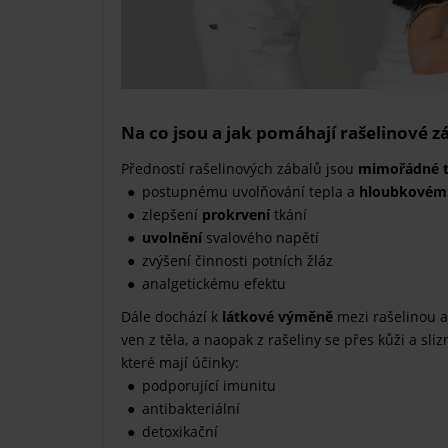
Na co jsou a jak pomáhají rašelinové z
Předností rašelinových zábalů jsou
mimořádné te
postupnému uvolňování tepla a
hloubkovému
zlepšení
prokrvení
tkání
uvolnění
svalového napětí
zvýšení činnosti potních žláz
analgetickému efektu
Dále dochází k
látkové výměně
mezi rašelinou a 
ven z těla, a naopak z rašeliny se přes kůži a sliz
které mají účinky:
podporující imunitu
antibakteriální
detoxikační