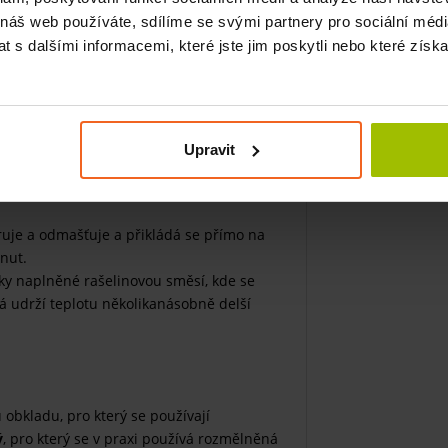
egenerativního nebo úrazového původů
 náš web používáte, sdílíme se svými partnery pro sociální média
 s dalšími informacemi, které jste jim poskytli nebo které získa
Upravit
ašelinová kaše
nebo
rašelinový extrakt
,
eruje a odmašťuje a přikládá se přímo na
nut.
řky naplněné rašelinovou směsí, kde se
rá udrží teplotu několikanásobně delší
obkladu, pro který se používají
ý
, pro který se v praxi používá rozmělněná