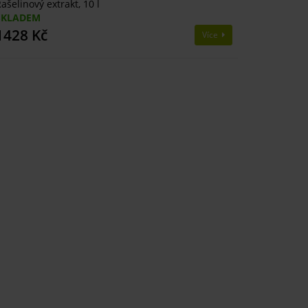
ašelinový extrakt, 10 l
SKLADEM
1428 Kč
Více