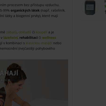
R
kačním procesem bez přístupu vzduchu,
 95-99%
organických látek
(např. rašeliník,
 látky a biogenní prvky), které mají
ormě
zábalů
,
obkladů
či
koupelí
a je
 v
lázeňství
,
rehabilitaci
či
wellness
ají v kombinaci s
klasickou masáží
nebo
onemocnění (nejčastěji pohybového