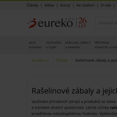
Články
|
Videa
|
Kurzy
|
Ke stažení
|
O nás
AKCE,
TEJPOVÁNÍ
RAŠELINA, ZÁBALY
PŘÍSTROJE
NOVINKY
A TEJPY
A PARAFÍN
POMŮCKY A VY
Eureko.cz
Články
Rašelinové zábaly a jeji
Rašelinové zábaly a jeji
Využívání přírodních zdrojů a produktů se stává
a trendem dnešní společnosti. Léčivé účinky
raše
prověřenou nezastupitelnou hodnotu. Vyzkoušejt