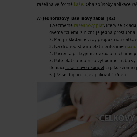
rašelina ve formě
kaše.
Oba způsoby aplikace r
A) Jednorázový rašelinový zábal (JRZ)
1.Vezmeme
rašelinový plát
, který se sklád
dvěma foliemi, z nichž je jedna prostupná 
2. Plát přikládáme vždy propustnou (látkovo
3. Na druhou stranu plátu přiložíme
nosič
4. Pacienta přikryjeme dekou a necháme p
5. Poté plát sundáme a vyhodíme, nebo vyn
domácí
rašelinovou koupel
či jako zeminu p
6. JRZ se doporučuje aplikovat 1x/den.