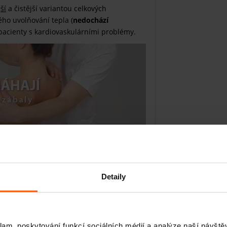
ší
a čistější variantou celkových
ého uvolňování tepla (
nedochází
 pacienty s kardiovaskulárními problémy.
Detaily
klam, poskytování funkcí sociálních médií a analýze naší návšt