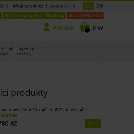
09
|
info@eureko.cz
| po-pá: 8 - 16 |
EUR
CZK
Slevové programy
Katalog
VELKOOBCHOD
Přihlásit
0 Kč
0
CVIČENÍ
ZDRAVOTNICKÉ
OVÁNÍ
POTŘEBY
ící produkty
ašelinový zábal 30 x 40 cm JRZ I. Klasik, 40 ks
SKLADEM
780 Kč
Více