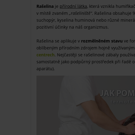
Rašelina
je
přírodní látka
, která vznikla humifi
v místě zvaném
„rašeliniště“
. Rašelina obsahuje
suchopýr, kyselina huminová nebo různé minerální
pozitivní účinky na náš organizmus.
Rašelina se aplikuje v
rozmělněném stavu
ve f
oblíbeným přírodním zdrojem hojně využívaným
centrech
. Nejčastěji se rašelinové zábaly použív
samostatně jako podpůrný prostředek při řadě 
aparátu).