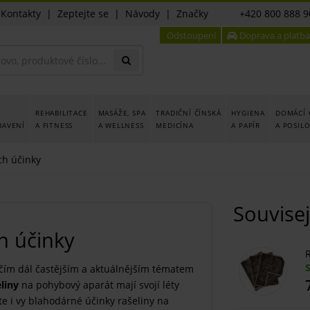
|
Kontakty
|
Zeptejte se
|
Návody
|
Značky
+420 800 888 9
Odstoupení
Doprava a platba
REHABILITACE
MASÁŽE, SPA
TRADIČNÍ ČÍNSKÁ
HYGIENA
DOMÁCÍ 
BAVENÍ
A FITNESS
A WELLNESS
MEDICÍNA
A PAPÍR
A POSIL
ch účinky
Souvisej
ch účinky
R
 čím dál častějším a aktuálnějším tématem
liny
na pohybový aparát mají svojí léty
e i vy blahodárné účinky rašeliny na