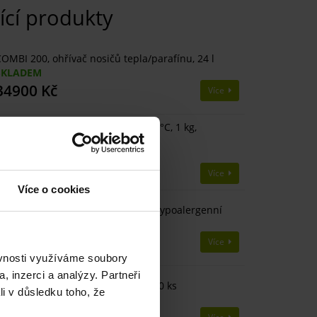
ící produkty
OMBI 200, ohřívač nosičů tepla/parafínu, 24 l
SKLADEM
34900 Kč
Více
arafín Premium na zábaly, 50 - 52°C, 1 kg,
ypoalergenní
SKLADEM
230 Kč
Více
Více o cookies
arafín na zábaly, 46 - 48°C, 5 kg, hypoalergenní
SKLADEM
1400 Kč
Více
ěvnosti využíváme soubory
, inzerci a analýzy. Partneři
arafínový zábal PUR 33 x 45 cm, 20 ks
li v důsledku toho, že
SKLADEM