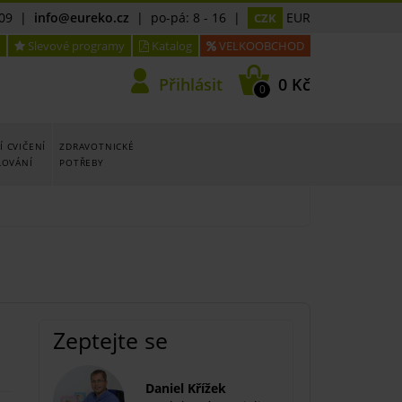
09
|
info@eureko.cz
| po-pá: 8 - 16 |
EUR
CZK
Slevové programy
Katalog
VELKOOBCHOD
Přihlásit
0 Kč
0
 CVIČENÍ
ZDRAVOTNICKÉ
LOVÁNÍ
POTŘEBY
Zeptejte se
Daniel Křížek