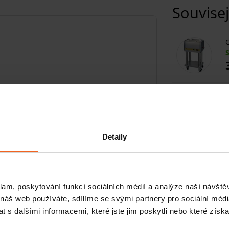
Souvisej
C
P
h
fínové ošetření
nabízí parafín Parffino
ící, intenzivní vůní pomeranče je vyroben z
Detaily
ídní kvalitu. Proto je velmi dobře
P
klam, poskytování funkcí sociálních médií a analýze naší návšt
přírody
 náš web používáte, sdílíme se svými partnery pro sociální média
P
 s dalšími informacemi, které jste jim poskytli nebo které získa
a