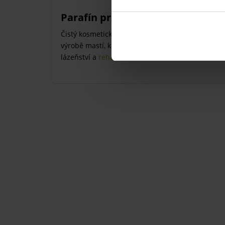
Parafín pro každého
Čistý kosmetický
parafín
je vhodný pro regenerac
výrobě mastí, krémů a dekorativní kosmetiky, ale
lázeňství a
rehabilitacích
.