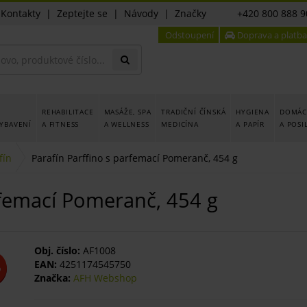
|
Kontakty
|
Zeptejte se
|
Návody
|
Značky
+420 800 888 9
Odstoupení
Doprava a platba
REHABILITACE
MASÁŽE, SPA
TRADIČNÍ ČÍNSKÁ
HYGIENA
DOMÁCÍ
YBAVENÍ
A FITNESS
A WELLNESS
MEDICÍNA
A PAPÍR
A POSI
fín
Parafín Parffino s parfemací Pomeranč, 454 g
rfemací Pomeranč, 454 g
Obj. číslo:
AF1008
EAN:
4251174545750
%
Značka:
AFH Webshop