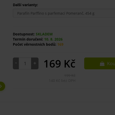
Další varianty:
Dostupnost:
SKLADEM
Termín doručení:
10. 8. 2026
Počet věrnostních bodů:
169
169
Kč
-
+
Kou
199 Kč
140 Kč bez DPH