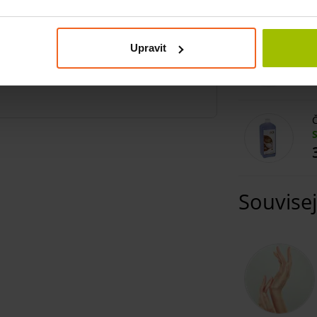
P
i vysušené pokožky. Je běžně používán při
Upravit
 také jako součást tepelných procedur v
Č
Souvisej