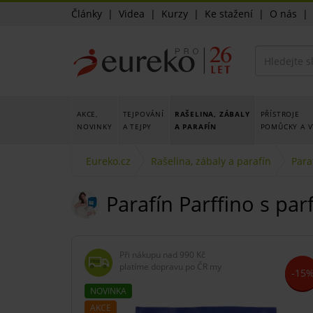
Články
|
Videa
|
Kurzy
|
Ke stažení
|
O nás
AKCE,
TEJPOVÁNÍ
RAŠELINA, ZÁBALY
PŘÍSTROJE
NOVINKY
A TEJPY
A PARAFÍN
POMŮCKY A V
Eureko.cz
Rašelina, zábaly a parafín
Para
Parafín Parffino s pa
Při nákupu nad
990 Kč
platíme dopravu po ČR my
-15
NOVINKA
AKCE