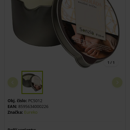
1 / 1
Obj. číslo:
PC5012
EAN:
8595634000226
Značka:
Eureko
Další varianty: