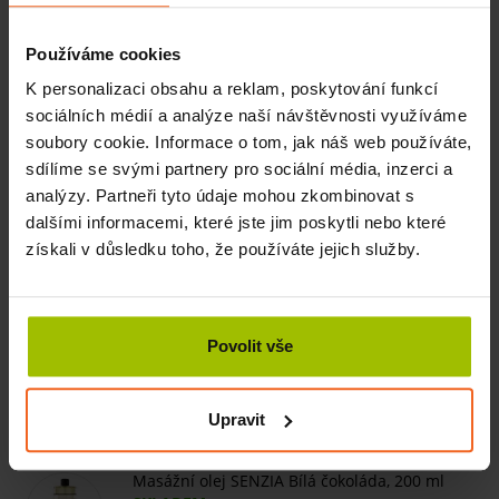
Složení
Hydrogenated Soybean Oil, Butyrospermum Parkii Butter,
Používáme cookies
Carthamus Tinctorius Seed Oil, Helianthus Annuus Seed
K personalizaci obsahu a reklam, poskytování funkcí
Oil, Hydrogenated Coconut Oil, Persea Gratissima Oil,
sociálních médií a analýze naší návštěvnosti využíváme
Parfum, Copernicia Cerifera Cera, Tocopherol.
soubory cookie. Informace o tom, jak náš web používáte,
sdílíme se svými partnery pro sociální média, inzerci a
analýzy. Partneři tyto údaje mohou zkombinovat s
dalšími informacemi, které jste jim poskytli nebo které
Číst více
získali v důsledku toho, že používáte jejich služby.
Související produkty
Povolit vše
Masážní svíčka Jasmín, 200 ml
INFO V OBCHODU
261 Kč
Více
290 Kč
Upravit
Masážní olej SENZIA Bílá čokoláda, 200 ml