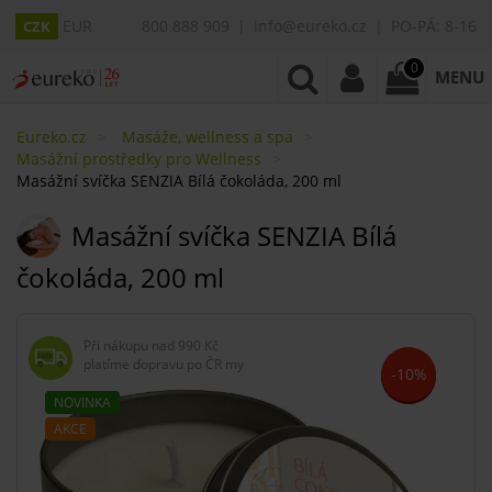
EUR
800 888 909
info@eureko.cz
PO-PÁ: 8-16
CZK
0
MENU
Eureko.cz
Masáže, wellness a spa
Masážní prostředky pro Wellness
Masážní svíčka SENZIA Bílá čokoláda, 200 ml
Masážní svíčka SENZIA Bílá
čokoláda, 200 ml
Při nákupu nad
990 Kč
platíme dopravu po ČR my
-10%
NOVINKA
AKCE