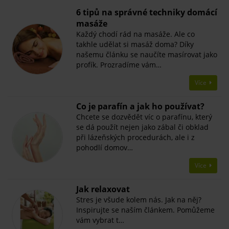
6 tipů na správné techniky domácí
masáže
Každý chodí rád na masáže. Ale co
takhle udělat si masáž doma? Díky
našemu článku se naučíte masírovat jako
profík. Prozradíme vám…
Více
Co je parafín a jak ho používat?
Chcete se dozvědět víc o parafínu, který
se dá použít nejen jako zábal či obklad
při lázeňských procedurách, ale i z
pohodlí domov…
Více
Jak relaxovat
Stres je všude kolem nás. Jak na něj?
Inspirujte se naším článkem. Pomůžeme
vám vybrat t…