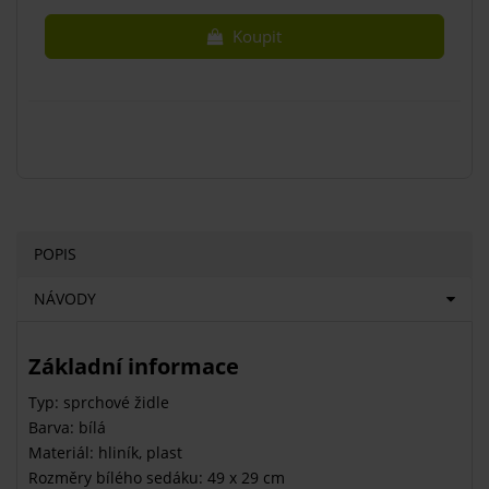
Koupit
POPIS
NÁVODY
Základní informace
Typ: sprchové židle
Barva: bílá
Materiál: hliník, plast
Rozměry bílého sedáku: 49 x 29 cm