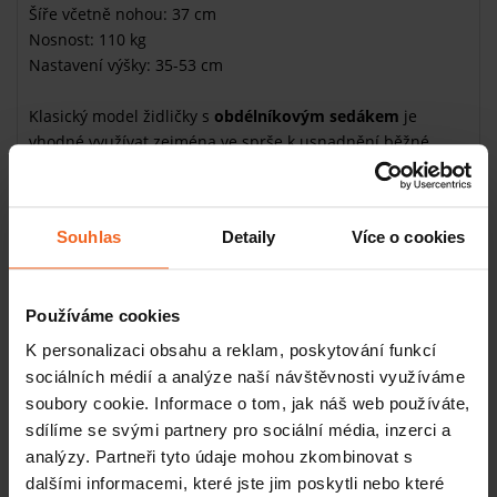
Šíře včetně nohou: 37 cm
Nosnost: 110 kg
Nastavení výšky: 35-53 cm
Klasický model židličky s
obdélníkovým sedákem
je
vhodné využívat zejména ve sprše k usnadnění běžné
hygieny, ale je možné ji využít i kdekoliv jinde
v domácnosti, například při oblékání či obouvání. Tato
varianta je bez opěradla, ale v naší nabídce najdete také
Souhlas
Detaily
Více o cookies
variantu s opěradlem
. Má
výškově nastavitelné nožky
v rozmezí od 35 cm do 53 cm, jejich konce jsou opatřeny
protiskluzovou koncovkou
.
Používáme cookies
K personalizaci obsahu a reklam, poskytování funkcí
Související produkty
sociálních médií a analýze naší návštěvnosti využíváme
soubory cookie. Informace o tom, jak náš web používáte,
sdílíme se svými partnery pro sociální média, inzerci a
Sprchová stolička s měkkým otočným
sedákem, s úložným prostorem
analýzy. Partneři tyto údaje mohou zkombinovat s
SKLADEM
dalšími informacemi, které jste jim poskytli nebo které