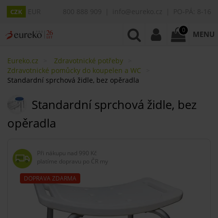
EUR
800 888 909
info@eureko.cz
PO-PÁ: 8-16
CZK
0
MENU
Eureko.cz
Zdravotnické potřeby
Zdravotnické pomůcky do koupelen a WC
Standardní sprchová židle, bez opěradla
Standardní sprchová židle, bez
opěradla
Při nákupu nad
990 Kč
platíme dopravu po ČR my
DOPRAVA ZDARMA