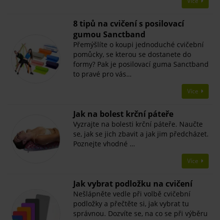
Více
8 tipů na cvičení s posilovací
gumou Sanctband
Přemýšlíte o koupi jednoduché cvičební
pomůcky, se kterou se dostanete do
formy? Pak je posilovací guma Sanctband
to pravé pro vás…
Více
Jak na bolest krční páteře
Vyzrajte na bolesti krční páteře. Naučte
se, jak se jich zbavit a jak jim předcházet.
Poznejte vhodné …
Více
Jak vybrat podložku na cvičení
Nešlápněte vedle při volbě cvičební
podložky a přečtěte si, jak vybrat tu
správnou. Dozvíte se, na co se při výběru