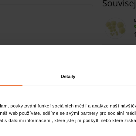
Souvisej
M
M
Detaily
M
h, ale nevíte, jak správně míčkovat? Žádný
, Zdeny Jebavé, se to dozvíte.
klam, poskytování funkcí sociálních médií a analýze naší návšt
 a naučte se správně používat všechny
 náš web používáte, sdílíme se svými partnery pro sociální média
íčkování jsou popsány slovem a obrazem.
M
 s dalšími informacemi, které jste jim poskytli nebo které získa
tižené osobě.