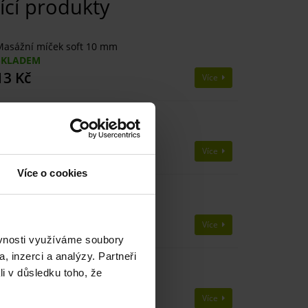
ící produkty
asážní míček soft 10 mm
SKLADEM
13 Kč
Více
asážní míček soft 20 mm
SKLADEM
19 Kč
Více
Více o cookies
asážní míček soft 40 mm
SKLADEM
30 Kč
Více
ěvnosti využíváme soubory
, inzerci a analýzy. Partneři
asážní míček soft 50 mm
li v důsledku toho, že
SKLADEM
34 Kč
Více