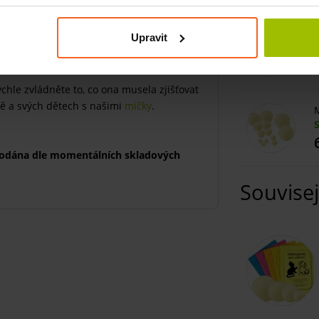
 zvládat následující problémy:
M
Upravit
chle zvládněte to, co ona musela zjišťovat
bě a svých dětech s našimi
míčky
.
M
odána dle momentálních skladových
Souvisej