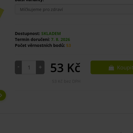
Dostupnost:
SKLADEM
Termín doručení:
7. 8. 2026
Počet věrnostních bodů:
53
53
Kč
-
+
Koupi
53 Kč bez DPH