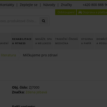
|
Kontakty
|
Zeptejte se
|
Návody
|
Značky
+420 800 888 9
Odstoupení
Doprava a platba
REHABILITACE
MASÁŽE, SPA
TRADIČNÍ ČÍNSKÁ
HYGIENA
DOMÁCÍ
BAVENÍ
A FITNESS
A WELLNESS
MEDICÍNA
A PAPÍR
A POSI
literatura
Míčkujeme pro zdraví
Obj. číslo:
ZJ7000
Značka:
Zdena Jebavá
Další varianty: