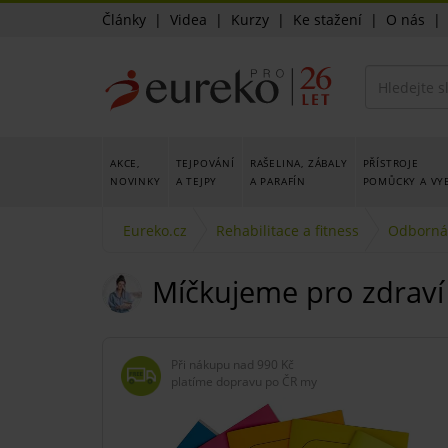
Články
|
Videa
|
Kurzy
|
Ke stažení
|
O nás
AKCE,
TEJPOVÁNÍ
RAŠELINA, ZÁBALY
PŘÍSTROJE
NOVINKY
A TEJPY
A PARAFÍN
POMŮCKY A VY
Eureko.cz
Rehabilitace a fitness
Odborná 
Míčkujeme pro zdraví
Při nákupu nad
990 Kč
platíme dopravu po ČR my