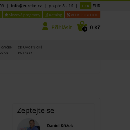
09
|
info@eureko.cz
| po-pá: 8 - 16 |
EUR
CZK
Slevové programy
Katalog
VELKOOBCHOD
Přihlásit
0 Kč
0
 CVIČENÍ
ZDRAVOTNICKÉ
LOVÁNÍ
POTŘEBY
Zeptejte se
Daniel Křížek