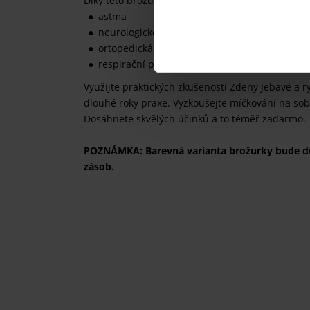
Díky této brožuře zvládnete pomoci svým bližním
astma
neurologické problémy
ortopedická onemocnění
respirační problémy
Využijte praktických zkušeností Zdeny Jebavé a ry
dlouhé roky praxe. Vyzkoušejte míčkování na so
Dosáhnete skvělých účinků a to téměř zadarmo.
POZNÁMKA: Barevná varianta brožurky bude d
zásob.