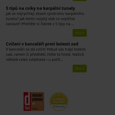
5 tipů na cviky na karpální tunely
Jak se nejrychleji zbavit syndromu karpálního
tunelu? Jak tento rozjetý vlak co nejdříve
zastavit? Přečtěte si článek s 5 tipy na …
Více
Cvičení v kanceláři proti bolesti zad
V kanceláři se dá cvičit! Pokud vás trápí bolesti
zad, ramen či předloktí, řešte to hned. Našich
několik cviků zvládnete i u počít…
Více