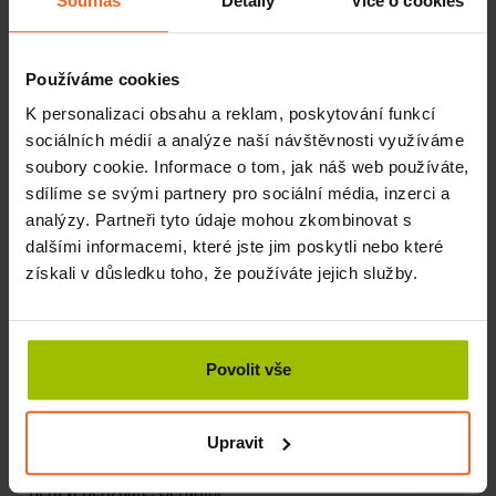
Souhlas
Detaily
Více o cookies
prostěradlem
od Eureka. Naneste olej na vlhkou pokožku.
Krouživými pohyby masírujte tak, aby se pozitivní účinky
éterických olejů dostaly do pokožky. Tím, že vzniká teplo
Používáme cookies
třením pokožky, tak se pozitivní účinky oleje a jeho vůně
K personalizaci obsahu a reklam, poskytování funkcí
zintenzivní.
sociálních médií a analýze naší návštěvnosti využíváme
Účinky masážního oleje Wellness
soubory cookie. Informace o tom, jak náš web používáte,
sdílíme se svými partnery pro sociální média, inzerci a
dodává pokožce zdraví vitaminem E
analýzy. Partneři tyto údaje mohou zkombinovat s
detoxikuje organismus, díky extraktu z medových
dalšími informacemi, které jste jim poskytli nebo které
pláství
získali v důsledku toho, že používáte jejich služby.
uklidňuje organismus
intenzivně promašťuje a vypíná pokožku
Oleje skladujte odděleně od potravin a to v suchu a při
pokojové teplotě.
Povolit vše
Složení
Prunus Amygdalus Dulcis Oil, Simmondsia Chinensis Seed
Upravit
oil, Aroma, Limonene, Tocopherol, Linalool, Citronellol,
Benzyl Benzoate, Geraniol