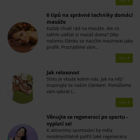
Více
6 tipů na správné techniky domácí
masáže
Každý chodí rád na masáže. Ale co
takhle udělat si masáž doma? Díky
našemu článku se naučíte masírovat jako
profík. Prozradíme vám…
Více
Jak relaxovat
Stres je všude kolem nás. Jak na něj?
Inspirujte se naším článkem. Pomůžeme
vám vybrat t…
Více
Věnujte se regeneraci po sportu -
vyplatí se!
K aktivnímu sportování by měla
neodmyslitelně patřit také regenerace.