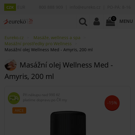
EUR
800 888 909
info@eureko.cz
PO-PÁ: 8-16
CZK
0
MENU
Eureko.cz
Masáže, wellness a spa
Masážní prostředky pro Wellness
Masážní olej Wellness Med - Amyris, 200 ml
Masážní olej Wellness Med -
Amyris, 200 ml
Při nákupu nad
990 Kč
platíme dopravu po ČR my
-15%
AKCE