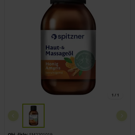
1 / 1
Obj. číslo:
SM2201019