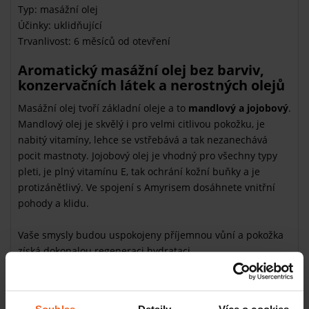
Typ: masážní olej
Účinky: uklidňující
Trvanlivost: 6 měsíců od otevření
Aromatický masážní olej bez barviv,
konzervačních látek a nerostných olejů
Masážní olej tvoří základní oleje a to
mandlový a jojobový
.
Mandlový olej je skvělý i pro velmi citlivou pokožku, je
nabitý vitamíny, lehce se vstřebává a tak nezanechává
pocit mastnoty. Jojobový olej je vhodný pro všechny typy
pleti, je plný vitamínu E, tak ochrání kožní buňky a je
protizánětlivý. Ve spojení s Amyrisem dosáhnete vnitřní
pohody a klidu.
Vaše smysly budou uspokojeny příjemnou vůní a pokožka
získá dokonalou regeneraci hydrataci.
Jak na masáž olejem Wellness
Položte se na masážní stůl či postel zakrytý
flanelovým