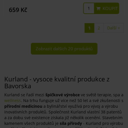
KOUPIT
659 Kč
1
2
Další >
Zobrazit dalších 20 produktů
Kurland - vysoce kvalitní produkce z
Bavorska
Kurland se řadí mezi
špičkové výrobce
ve světě terapie, spa a
wellness
. Na trhu funguje už více než 50 let a své zkušenosti s
přírodní medicínou
a bylinářství využívá pro vývoj a výrobu
inovativních produktů. Společnost Kurland vlastní 38 patentů
a za dobu své existence získala již několik ocenění. Stavebním
kamenem všech produktů je
síla přírody
- Kurland pro výrobu