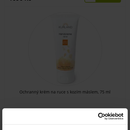
Ochranný krém na ruce s kozím máslem, 75 ml
SKLADEM
KOUPIT
395 Kč