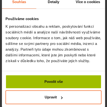
Souhlas
Detaily
Více o cookies
Používáme cookies
K personalizaci obsahu a reklam, poskytování funkcí
sociálních médií a analýze naší návštěvnosti využíváme
soubory cookie. Informace o tom, jak náš web používáte,
sdílíme se svými partnery pro sociální média, inzerci a
analýzy. Partneři tyto údaje mohou zkombinovat s
dalšími informacemi, které jste jim poskytli nebo které
získali v důsledku toho, že používáte jejich služby.
Rasul bahno Bolus Alpha 7,5 kg
Povolit vše
SKLADEM
Upravit
KOUPIT