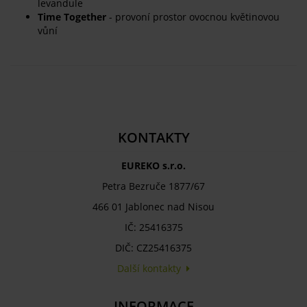
levandule
Time Together
- provoní prostor ovocnou květinovou
vůní
KONTAKTY
EUREKO s.r.o.
Petra Bezruče 1877/67
466 01 Jablonec nad Nisou
IČ: 25416375
DIČ: CZ25416375
Další kontakty
INFORMACE