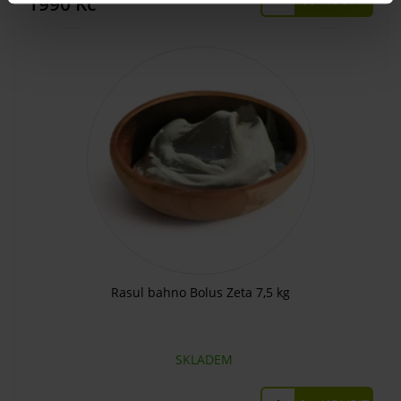
1990 Kč
Rasul bahno Bolus Zeta 7,5 kg
SKLADEM