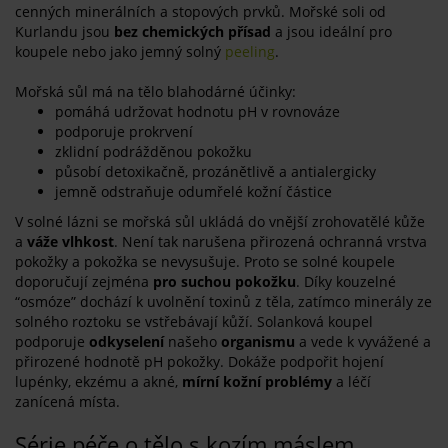
cenných minerálních a stopových prvků. Mořské soli od
Kurlandu jsou
bez chemických přísad
a jsou ideální pro
koupele nebo jako jemný solný
peeling
.
Mořská sůl má na tělo blahodárné účinky:
pomáhá udržovat hodnotu pH v rovnováze
podporuje prokrvení
zklidní podrážděnou pokožku
působí detoxikačně, prozánětlivě a antialergicky
jemně odstraňuje odumřelé kožní částice
V solné lázni se mořská sůl ukládá do vnější zrohovatělé kůže
a
váže vlhkost
. Není tak narušena přirozená ochranná vrstva
pokožky a pokožka se nevysušuje. Proto se solné koupele
doporučují zejména
pro suchou pokožku
. Díky kouzelné
“osmóze” dochází k uvolnění toxinů z těla, zatímco minerály ze
solného roztoku se vstřebávají kůží. Solanková koupel
podporuje
odkyselení
našeho
organismu
a vede k vyvážené a
přirozené hodnotě pH pokožky. Dokáže podpořit hojení
lupénky, ekzému a akné,
mírní kožní problémy
a léčí
zanícená místa.
Série péče o tělo s kozím máslem