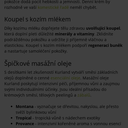
pokožce dodá pocit hebkosti a jemnosti. Denní krém by
rozhodně ve vaší
komestické řadě
neměl chybět.
Koupel s kozím mlékem
Díky kozímu mléku dopřejete tělu zdravou
uvolňující koupel
,
která doplní pleti důležité
minerály a vitaminy
. Zklidníte
podrážděnou pokožku a udržíte ji příjemně vláčnou a
elastickou. Koupel s kozím mlékem podpoří
regeneraci buněk
a nastartuje samoléčení pokožky.
Špičkové masážní oleje
S desítkami let zkušeností Kurland vytváří směsi základních
olejů doplněné o cenné
esenciální oleje
. Masážní oleje
Kurland poskytují intenzivní péči, příjemnou vůni a zaujmou
svými individuálními účinky. Jsou ideální přísadou do
krémových směsí, tělových peelingů a
zábalů
.
Montana
- vyznačuje se dřevitou, nakyslou, ale přesto
svěží bylinkovou vůní
Tropical
- tropická vůně s nádechem exotiky
Provance
- intenzivní kořeněné aroma s vonnou esencí