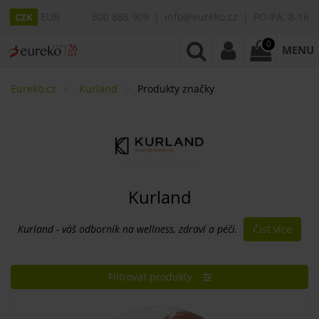
EUR
800 888 909
info@eureko.cz
PO-PÁ: 8-16
CZK
0
MENU
Eureko.cz
Kurland
Produkty značky
Kurland
Číst více
Kurland - váš odborník na wellness, zdraví a péči.
Filtrovat produkty