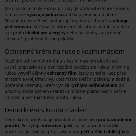
Kozí máslo je malý zázrak přírody. Je obzvláště dobře snášen,
intenzivně
vyživuje pokožku
a dělá ji jemnou na dotek.
Působí protizánětlivě, podporuje regeneraci buněk a
udržuje
pleť zdravou
. Kozí máslo přirozeně obsahuje antihistaminika
a je proto
ideální pro alergiky
nebo pacientry s extrémně
citlivou či problematickou pokožku.
Ochranný krém na ruce s kozím máslem
Použitím ochranného krému s kozím máslem ulevíte své
suché, popraskané a podrážděné pokožce na rukou. Krém na
rukou vytvoří účinný
ochranný film
, který ochrání ruce před
mrazem a vnějšími vlivy. Kozí máslo zvláční pokožku a dodá ji
potřebné vitamíny. Krém vyniká
rychlým vstřebáváním
do
pokožky, takže během okamžiku můžete pokračovat v běžné
činnosti a bez mastného pocitu rukou.
Denní krém s kozím máslem
Denní krém představuje ideálního společníka
pro každodenní
použití
. Poskytuje
intenzivní péči
suché a problematické
pokožce a je skvělým přípravkem pro
péči o tělo i obličej
, kdy