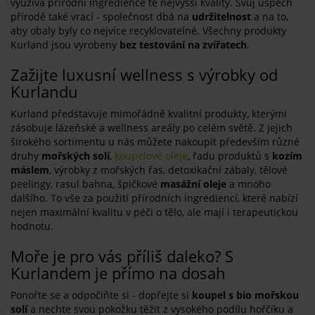
využívá přírodní ingredience té nejvyšší kvality. Svůj úspěch
přírodě také vrací - společnost dbá na
udržitelnost
a na to,
aby obaly byly co nejvíce recyklovatelné. Všechny produkty
Kurland jsou vyrobeny
bez testování na zvířatech
.
Zažijte luxusní wellness s výrobky od
Kurlandu
Kurland představuje mimořádně kvalitní produkty, kterými
zásobuje lázeňské a wellness areály po celém světě. Z jejich
širokého sortimentu u nás můžete nakoupit především různé
druhy
mořských solí
,
koupelové oleje
, řadu produktů s
kozím
máslem
, výrobky z mořských řas, detoxikační zábaly, tělové
peelingy, rasul bahna, špičkové
masážní oleje
a mnoho
dalšího. To vše za použití přírodních ingrediencí, které nabízí
nejen maximální kvalitu v péči o tělo, ale mají i terapeutickou
hodnotu.
Moře je pro vás příliš daleko? S
Kurlandem je přímo na dosah
Ponořte se a odpočiňte si - dopřejte si
koupel s bio mořskou
solí
a nechte svou pokožku těžit z vysokého podílu hořčíku a