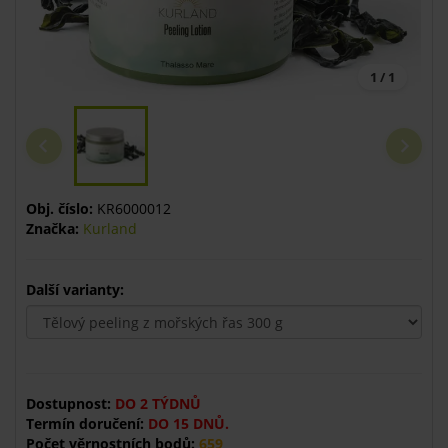
1 / 1
Obj. číslo:
KR6000012
Značka:
Kurland
Další varianty:
Dostupnost:
DO 2 TÝDNŮ
Termín doručení:
DO 15 DNŮ.
Počet věrnostních bodů:
659