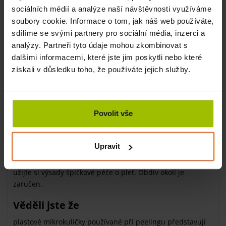
hebkou
a
pevnou
pokožku
.
sociálních médií a analýze naší návštěvnosti využíváme
Mořské řasy vám zajistí ještě více
soubory cookie. Informace o tom, jak náš web používáte,
obdivných pohledů
sdílíme se svými partnery pro sociální média, inzerci a
analýzy. Partneři tyto údaje mohou zkombinovat s
Poznejte tajemství mořských řas a získejte
dalšími informacemi, které jste jim poskytli nebo které
dokonale
napjatou
a
mladě
vypadající
pokožku
. Mořské
získali v důsledku toho, že používáte jejich služby.
řasy jsou právem nazývány pokladem moře. Obsahují
cenné minerály
stopové prvky
vitamíny a jód.
Povolit vše
Využijte tyto vlastnosti v luxusní kosmetické a terapeutické
péči. Aplikujte je přímo na tělo a povzbuďte svoji pokožku i
Upravit
tkáně nacházející se pod ní.
Nechte se hýčkat luxusními dary z Poseidonovy zahrady a
užijte si výsady špičkové péče o pleť. Obdiv okolí je
zaručen.
Věděli jste že
plastové mikrokuličky používané při peelingu představují