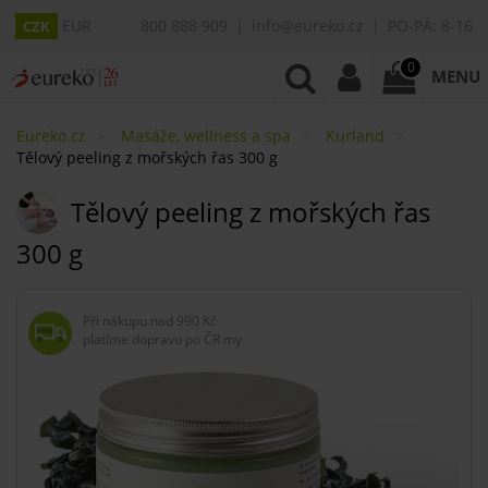
EUR
800 888 909
info@eureko.cz
PO-PÁ: 8-16
CZK
0
MENU
Eureko.cz
Masáže, wellness a spa
Kurland
Tělový peeling z mořských řas 300 g
Tělový peeling z mořských řas
300 g
Při nákupu nad
990 Kč
platíme dopravu po ČR my