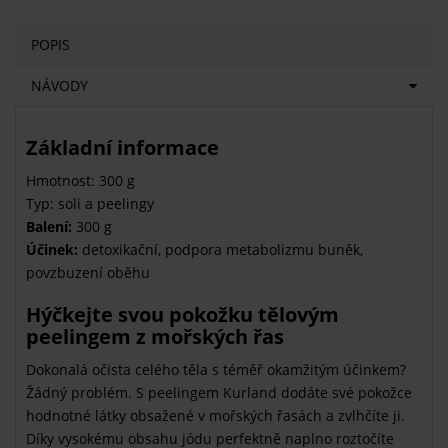
POPIS
NÁVODY
Základní informace
Hmotnost: 300 g
Typ: soli a peelingy
Balení:
300 g
Účinek:
detoxikační, podpora metabolizmu buněk,
povzbuzení oběhu
Hýčkejte svou pokožku tělovým
peelingem z mořských řas
Dokonalá očista celého těla s téměř okamžitým účinkem?
Žádný problém. S peelingem Kurland dodáte své pokožce
hodnotné látky obsažené v mořských řasách a zvlhčíte ji.
Díky vysokému obsahu jódu perfektně naplno roztočíte