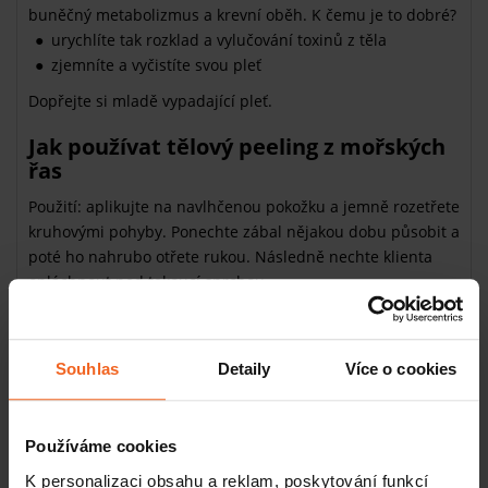
buněčný metabolizmus a krevní oběh. K čemu je to dobré?
urychlíte tak rozklad a vylučování toxinů z těla
zjemníte a vyčistíte svou pleť
Dopřejte si mladě vypadající pleť.
Jak používat tělový peeling z mořských
řas
Použití: aplikujte na navlhčenou pokožku a jemně rozetřete
kruhovými pohyby. Ponechte zábal nějakou dobu působit a
poté ho nahrubo otřete rukou. Následně nechte klienta
opláchnout pod tekoucí sprchou.
Účinky procedury se dostaví téměř okamžitě. Které to jsou?
pročistíte a detoxikujete s nimi své tělo
Souhlas
Detaily
Více o cookies
odstraníte přebytečné tekutiny
stimulujete metabolizmus v buňkách
povzbudíte oběhový systém
Používáme cookies
Jako bonus navíc získáte
sametově
K personalizaci obsahu a reklam, poskytování funkcí