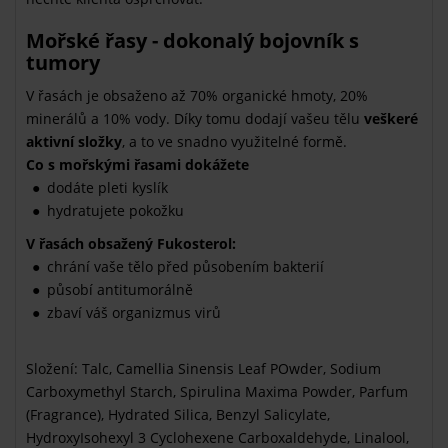
Mořské řasy - dokonalý bojovník s
tumory
V řasách je obsaženo až 70% organické hmoty, 20%
minerálů a 10% vody. Díky tomu dodají vašeu tělu
veškeré
aktivní složky
, a to ve snadno využitelné formě.
Co s mořskými řasami dokážete
dodáte pleti kyslík
hydratujete pokožku
V řasách obsažený Fukosterol:
chrání vaše tělo před působením bakterií
působí antitumorálně
zbaví váš organizmus virů
Složení: Talc, Camellia Sinensis Leaf POwder, Sodium
Carboxymethyl Starch, Spirulina Maxima Powder, Parfum
(Fragrance), Hydrated Silica, Benzyl Salicylate,
HydroxyIsohexyl 3 Cyclohexene Carboxaldehyde, Linalool,