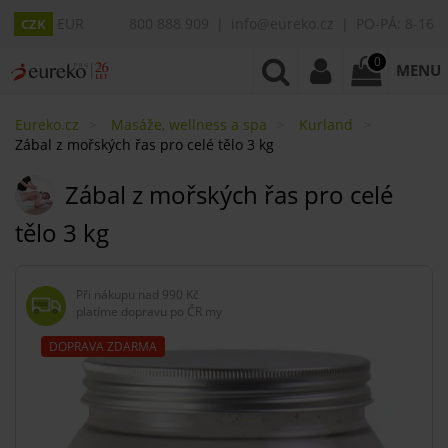
EUR
800 888 909
info@eureko.cz
PO-PÁ: 8-16
CZK
0
MENU
Eureko.cz
Masáže, wellness a spa
Kurland
Zábal z mořských řas pro celé tělo 3 kg
Zábal z mořských řas pro celé
tělo 3 kg
Při nákupu nad
990 Kč
platíme dopravu po ČR my
DOPRAVA ZDARMA