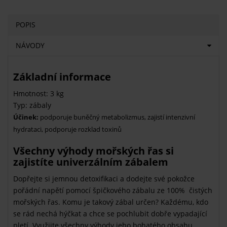
POPIS
NÁVODY
Základní informace
Hmotnost: 3 kg
Typ: zábaly
Účinek:
podporuje buněčný metabolizmus, zajistí intenzivní
hydrataci, podporuje rozklad toxinů
Všechny výhody mořských řas si
zajistíte univerzálním zábalem
Dopřejte si jemnou detoxifikaci a dodejte své pokožce
pořádní napětí pomocí špičkového zábalu ze 100% čistých
mořských řas. Komu je takový zábal určen? Každému, kdo
se rád nechá hýčkat a chce se pochlubit dobře vypadající
pletí. Využijte všechny výhody jeho bohatého obsahu