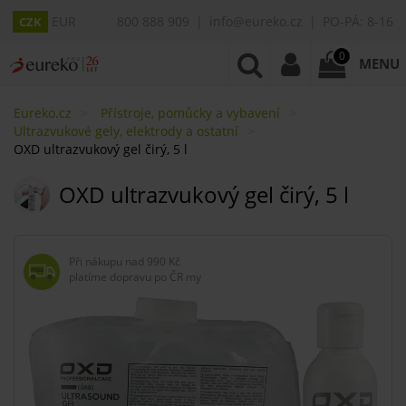
EUR
800 888 909
info@eureko.cz
PO-PÁ: 8-16
CZK
0
MENU
Eureko.cz
Přístroje, pomůcky a vybavení
Ultrazvukové gely, elektrody a ostatní
OXD ultrazvukový gel čirý, 5 l
OXD ultrazvukový gel čirý, 5 l
Při nákupu nad
990 Kč
platíme dopravu po ČR my