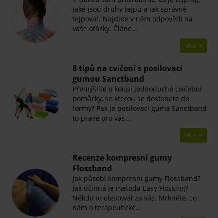
jaké jsou druhy tejpů a jak správně
tejpovat. Najdete v něm odpovědi na
vaše otázky. Článe…
Více
8 tipů na cvičení s posilovací
gumou Sanctband
Přemýšlíte o koupi jednoduché cvičební
pomůcky, se kterou se dostanete do
formy? Pak je posilovací guma Sanctband
to pravé pro vás…
Více
Recenze kompresní gumy
Flossband
Jak působí kompresní gumy Flossband?
Jak účinná je metoda Easy Flossing?
Někdo to otestoval za vás. Mrkněte, co
nám o terapeutické…