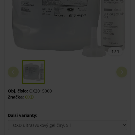
1 / 1
Obj. číslo:
OX2015000
Značka:
OXD
Další varianty: