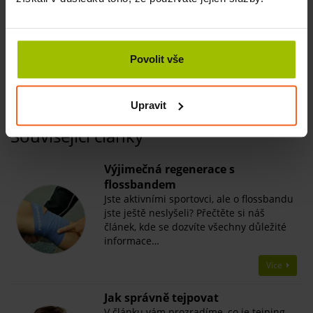
typ kontaktu (sliznice, <24h) v rámci požadavků normy ISO
10993:
intrakutánní podráždění pokožky
cytotoxicita
Povolit vše
alergizace
Upravit
Související články
Výjimečná regenerace s
flossbandem
Jste aktivními sportovci, ale o flossbandu
jste ještě neslyšeli? Přečtěte si náš
článek, kde se dozvíte všechny důležité
informace…
Více
Jak správně tejpovat
V článku vám prozradíme, co je tejping,