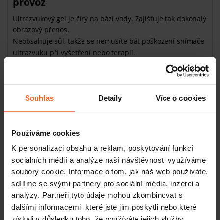
provoz
Ultrazvukový gel je čirý na bázi vody. Zajišťuje tak dokonalý
obrazový přenos.
Neobsahuje sůl, takže se nemusíte bát poškození snímače
ultrazvuku při vyšetření nebo terapii.
Snadno a rovnoměrně se nanáší. Nedráždí pokožku, proto
je vhodný pro všechny pacienty.
Nezasychá, lze snadno odstranit pomocí
papírového
jednorázového prostředku
nebo omýt vodou.
Souhlas
Detaily
Více o cookies
Účel použití
Používáme cookies
Vhodný k terapeutickým a lékařským účelům zajišťující
přenos ultrazvukových vln. Zajistí kvalitní kontakt pokožky
K personalizaci obsahu a reklam, poskytování funkcí
se sondou s minimálním třením.
sociálních médií a analýze naší návštěvnosti využíváme
soubory cookie. Informace o tom, jak náš web používáte,
Jak je to s kontaktem ultrazvukového
sdílíme se svými partnery pro sociální média, inzerci a
gelu se sliznicemi?
analýzy. Partneři tyto údaje mohou zkombinovat s
Ultrazvukový gel OXD je pro kontakt se sliznicemi
dalšími informacemi, které jste jim poskytli nebo které
bezpečný. Gely prošly v testech biokompatibility pro tento
získali v důsledku toho, že používáte jejich služby.