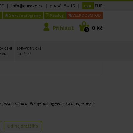
09
|
info@eureko.cz
| po-pá: 8 - 16 |
EUR
CZK
Slevové programy
Katalog
VELKOOBCHOD
Přihlásit
0 Kč
0
CVIČENÍ
ZDRAVOTNICKÉ
OVÁNÍ
POTŘEBY
 z tisuue papíru. Při výrobě hygieneckých papírových
Od nejdražšího