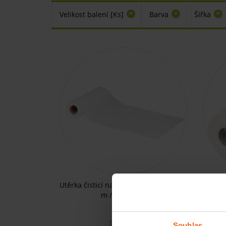
Velikost balení [Ks]
Barva
Šířka
Utěrka čisticí na povrchy, 25 cm x 19,5
Papíro
m / 50 útržků
SKLADEM
Souhlas