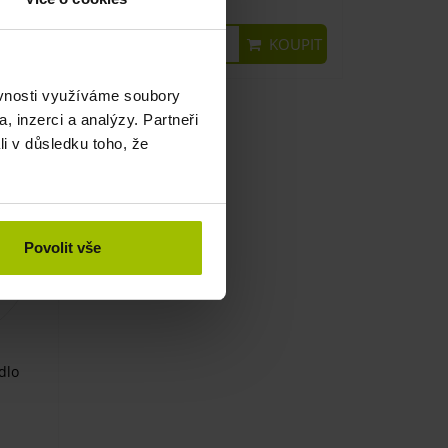
UPIT
KOUPIT
95 Kč
ěvnosti využíváme soubory
, inzerci a analýzy. Partneři
li v důsledku toho, že
Povolit vše
dlo