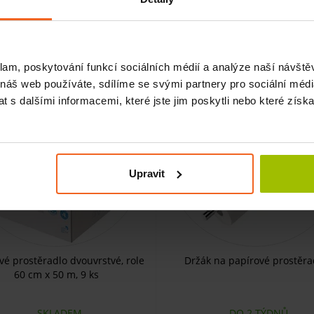
1170 Kč
KOUPIT
KO
Kč
1076 Kč
klam, poskytování funkcí sociálních médií a analýze naší návšt
-18%
 náš web používáte, sdílíme se svými partnery pro sociální média
 s dalšími informacemi, které jste jim poskytli nebo které získa
Upravit
vé prostěradlo dvouvrstvé, role
Držák na papírové prostěra
60 cm x 50 m, 9 ks
SKLADEM
DO 2 TÝDNŮ