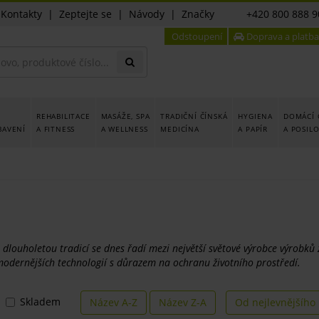
|
Kontakty
|
Zeptejte se
|
Návody
|
Značky
+420 800 888 9
Odstoupení
Doprava a platba
REHABILITACE
MASÁŽE, SPA
TRADIČNÍ ČÍNSKÁ
HYGIENA
DOMÁCÍ 
BAVENÍ
A FITNESS
A WELLNESS
MEDICÍNA
A PAPÍR
A POSIL
 dlouholetou tradicí se dnes řadí mezi největší světové výrobce výrobků
modernějších technologií s důrazem na ochranu životního prostředí.
Skladem
Název A-Z
Název Z-A
Od nejlevnějšího