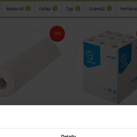
Materiál
Délka
Typ
Gramáž
Perfora
-8%
vé prostěradlo dvouvrstvé, role
Papírové prostěradlo dvouvrstv
50 cm x 50 m, 1 ks
50 cm x 50 m, 9 ks
SKLADEM
SKLADEM
Detaily