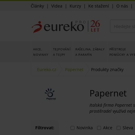
Články
|
Videa
|
Kurzy
|
Ke stažení
|
O nás
AKCE,
TEJPOVÁNÍ
RAŠELINA, ZÁBALY
PŘÍSTROJE
NOVINKY
A TEJPY
A PARAFÍN
POMŮCKY A VY
Eureko.cz
Papernet
Produkty značky
Papernet
Italská firma Papernet s
prostěradel využívá nej
Filtrovat:
Novinka
Akce
Sleva