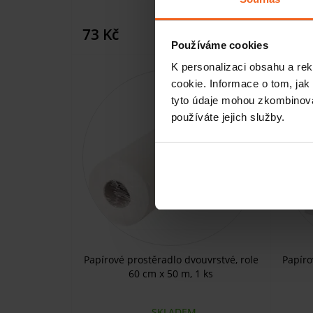
130 Kč
KOUPIT
73 Kč
120 
Používáme cookies
K personalizaci obsahu a re
-17%
cookie. Informace o tom, jak
tyto údaje mohou zkombinovat
používáte jejich služby.
Papírové prostěradlo dvouvrstvé, role
Papíro
60 cm x 50 m, 1 ks
SKLADEM