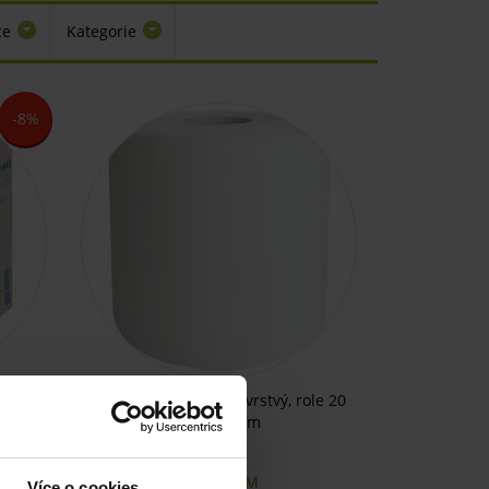
ce
Kategorie
-8%
é, role
Papírový ručník dvouvrstvý, role 20
cm x 110 m
SKLADEM
Více o cookies