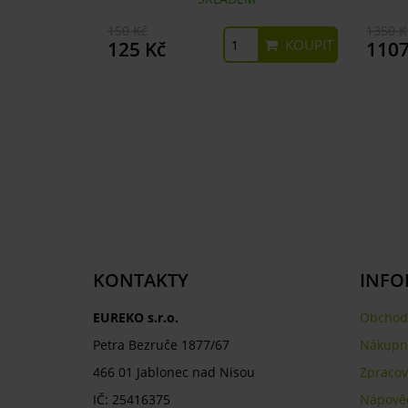
150 Kč
1350 K
KOUPIT
125 Kč
1107
KONTAKTY
INFO
EUREKO s.r.o.
Obchod
Petra Bezruče 1877/67
Nákupní
466 01 Jablonec nad Nisou
Zpracov
IČ: 25416375
Nápově