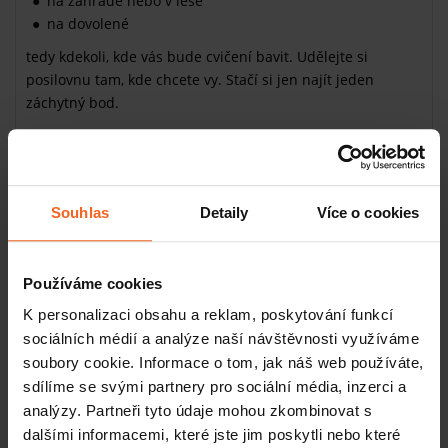
na zahradě nebo v lese
na dovolené
tedy kdekoli, kde vás bude cvičení bavit. Udělejte si
posilovnu tam, kde chcete vy. Stačí si jen najít jeden
záchytný bod.
Celý systém pohodlně sbalíte do sportovní tašky nebo
kufru, takže ani na chatě nebo na služební cestě nebudete
ochuzeni o pravidelnou porci endorfinů.
Souhlas
Detaily
Více o cookies
Jak závěsný posilovací systém vlastně
vypadá?
Používáme cookies
Posilovací systém MAX Gym se vyznačuje překvapivou
skladností. Z jakých částí se skládá?
K personalizaci obsahu a reklam, poskytování funkcí
popruh z vysoce kvalitního a odolného nylonu
sociálních médií a analýze naší návštěvnosti využíváme
s
nosností až 150 kg
soubory cookie. Informace o tom, jak náš web používáte,
kovové kroužky a spony umožňující
snadné nastavení
sdílíme se svými partnery pro sociální média, inzerci a
délky
(130 – 230 cm)
analýzy. Partneři tyto údaje mohou zkombinovat s
pěnová madla vám zaručí
maximální pohodlí
dalšími informacemi, které jste jim poskytli nebo které