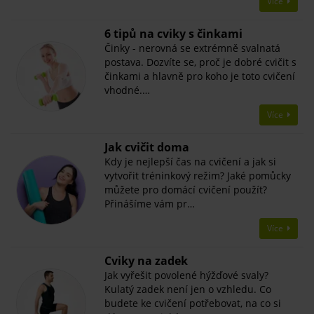
Více
​6 tipů na cviky s činkami
Činky - nerovná se extrémně svalnatá
postava. Dozvíte se, proč je dobré cvičit s
činkami a hlavně pro koho je toto cvičení
vhodné.…
Více
Jak cvičit doma
Kdy je nejlepší čas na cvičení a jak si
vytvořit tréninkový režim? Jaké pomůcky
můžete pro domácí cvičení použít?
Přinášíme vám pr…
Více
​Cviky na zadek
Jak vyřešit povolené hýžďové svaly?
Kulatý zadek není jen o vzhledu. Co
budete ke cvičení potřebovat, na co si