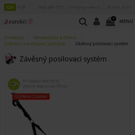
EUR
800 888 909
info@eureko.cz
PO-PÁ: 8-16
CZK
0
MENU
Eureko.cz
Rehabilitace a fitness
Cvičební a posilovací pomůcky
Závěsný posilovací systém
Závěsný posilovací systém
Při nákupu nad
990 Kč
platíme dopravu po ČR my
DOPRAVA ZDARMA