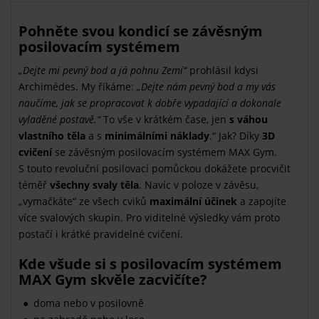
Pohněte svou kondicí se závěsným
posilovacím systémem
„Dejte mi pevný bod a já pohnu Zemí“
prohlásil kdysi
Archimédes. My říkáme:
„Dejte nám pevný bod a my vás
naučíme, jak se
pro
pracovat k dobře vypadající a
dokonale
vyladěné postavě
.“
To vše v krátkém čase, jen
s váhou
vlastního těla
a s
minimálními náklady
.“ Jak? Díky
3D
cvičení
se závěsným posilovacím systémem MAX Gym.
S touto revoluční posilovací pomůckou dokážete procvičit
téměř
všechny svaly těla
. Navíc v poloze v závěsu,
„vymačkáte“ ze všech cviků
maximální účinek
a zapojíte
více svalových skupin. Pro viditelné výsledky vám proto
postačí i krátké pravidelné cvičení.
Kde všude si s posilovacím systémem
MAX Gym skvěle zacvičíte?
doma nebo v posilovně