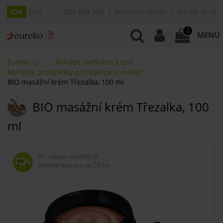
EUR
800 888 909
info@eureko.cz
PO-PÁ: 8-16
CZK
0
MENU
Eureko.cz
Masáže, wellness a spa
Masážní prostředky pro klasickou masáž
BIO masážní krém Třezalka, 100 ml
BIO masážní krém Třezalka, 100
ml
Při nákupu nad
990 Kč
platíme dopravu po ČR my