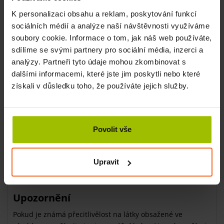
důležitých minerálů jako je vápník, hořčík, draslík a fosfor,
K personalizaci obsahu a reklam, poskytování funkcí
také stopové prvky i sekundární rostlinné látky, mající
sociálních médií a analýze naší návštěvnosti využíváme
důležitou úlohu při rakovinové prevenci.
soubory cookie. Informace o tom, jak náš web používáte,
Složení masážního krému
sdílíme se svými partnery pro sociální média, inzerci a
analýzy. Partneři tyto údaje mohou zkombinovat s
BIO olivový olej, voštiny z včelích plástů, třezalka tečkovaná,
dalšími informacemi, které jste jim poskytli nebo které
propolis, Gelee Royale a další medové složky.
získali v důsledku toho, že používáte jejich služby.
Uskladnění masážního krému
Produkt se uskladňuje v suchu na odvětraném místě,
v dobře zavřených původních nádobách. Skladujeme
Povolit vše
zvlášť od potravin.
Likvidace masážního krému
Upravit
Dle místních platných úředních předpisů.
Upozornění
Pokud je známá přecitlivělost na látky obsažené ve