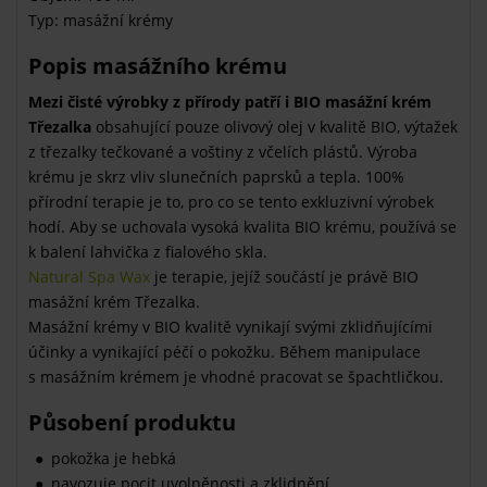
Typ: masážní krémy
Popis masážního krému
Mezi čisté výrobky z přírody patří i BIO masážní krém
Třezalka
obsahující pouze olivový olej v kvalitě BIO, výtažek
z třezalky tečkované a voštiny z včelích plástů. Výroba
krému je skrz vliv slunečních paprsků a tepla. 100%
přírodní terapie je to, pro co se tento exkluzivní výrobek
hodí. Aby se uchovala vysoká kvalita BIO krému, používá se
k balení lahvička z fialového skla.
Natural Spa Wax
je terapie, jejíž součástí je právě BIO
masážní krém Třezalka.
Masážní krémy v BIO kvalitě vynikají svými zklidňujícími
účinky a vynikající péčí o pokožku. Během manipulace
s masážním krémem je vhodné pracovat se špachtličkou.
Působení produktu
pokožka je hebká
navozuje pocit uvolněnosti a zklidnění