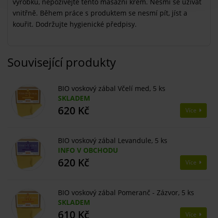
výrobku, nepožívejte tento masážní krém. Nesmí se užívat
vnitřně. Během práce s produktem se nesmí pít, jíst a
kouřit. Dodržujte hygienické předpisy.
Související produkty
BIO voskový zábal Včelí med, 5 ks
SKLADEM
620 Kč
Více
BIO voskový zábal Levandule, 5 ks
INFO V OBCHODU
620 Kč
Více
BIO voskový zábal Pomeranč - Zázvor, 5 ks
SKLADEM
610 Kč
Více