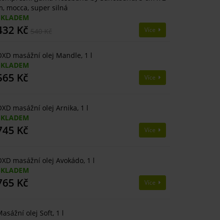
, mocca, super silná
SKLADEM
432 Kč
Více
540 Kč
XD masážní olej Mandle, 1 l
SKLADEM
565 Kč
Více
XD masážní olej Arnika, 1 l
SKLADEM
745 Kč
Více
XD masážní olej Avokádo, 1 l
SKLADEM
765 Kč
Více
asážní olej Soft, 1 l