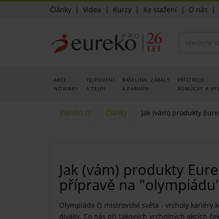
Články
|
Videa
|
Kurzy
|
Ke stažení
|
O nás
AKCE,
TEJPOVÁNÍ
RAŠELINA, ZÁBALY
PŘÍSTROJE
NOVINKY
A TEJPY
A PARAFÍN
POMŮCKY A VY
Eureko.cz
Články
Jak (vám) produkty Eur
Jak (vám) produkty Eu
přípravě na "olympiádu
Olympiáda či mistrovství světa - vrcholy kariéry
diváky. Co nás při takových vrcholných akcích če