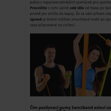
Jedna z nejuniverzálnějších pomůcek pro sporto
Procvičíte
s nimi úplně
celé tělo
od hlavy po špi
prostě jen strčíte do kapsy. Že se vám přitom sle
úpravě
je klidně můžete zmuchlané hodit do spor
zase připravené na cvičení.
Čím posilovací gumy Sanctband osloví ost