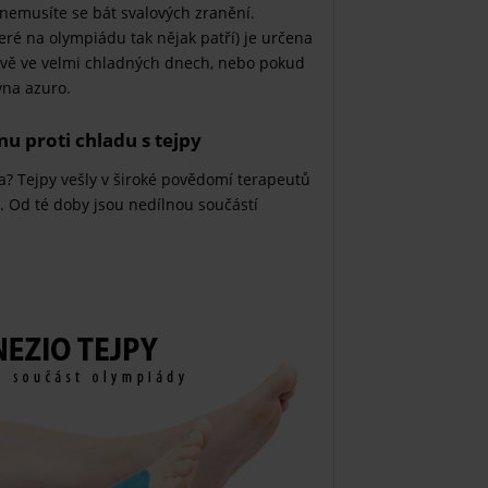
a nemusíte se bát svalových zranění.
teré na olympiádu tak nějak patří) je určena
pravě ve velmi chladných dnech, nebo pokud
vna azuro.
nu proti chladu s tejpy
a? Tejpy vešly v široké povědomí terapeutů
. Od té doby jsou nedílnou součástí