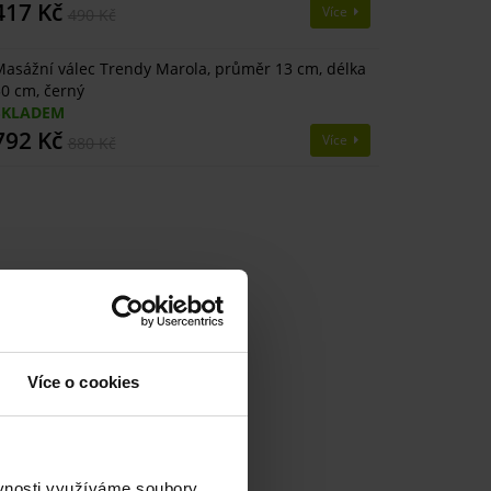
417 Kč
Více
490 Kč
asážní válec Trendy Marola, průměr 13 cm, délka
0 cm, černý
SKLADEM
792 Kč
Více
880 Kč
Více o cookies
ěvnosti využíváme soubory