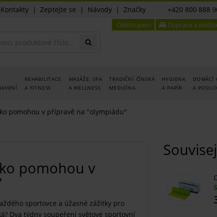
|
Kontakty
|
Zeptejte se
|
Návody
|
Značky
+420 800 888 9
Odstoupení
Doprava a platba
REHABILITACE
MASÁŽE, SPA
TRADIČNÍ ČÍNSKÁ
HYGIENA
DOMÁCÍ 
BAVENÍ
A FITNESS
A WELLNESS
MEDICÍNA
A PAPÍR
A POSIL
eko pomohou v přípravě na "olympiádu"
Souvisej
reko pomohou v
C
"
 každého sportovce a úžasné zážitky pro
ká? Dva týdny soupeření světové sportovní