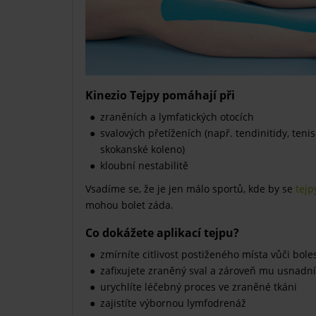
Kinezio Tejpy pomáhají při
zraněních a lymfatických otocích
svalových přetíženích (např. tendinitidy, teni
skokanské koleno)
kloubní nestabilitě
Vsadíme se, že je jen málo sportů, kde by se
tejp
mohou bolet záda.
Co dokážete aplikací tejpu?
zmírníte citlivost postiženého místa vůči boles
zafixujete zraněný sval a zároveň mu usnadn
urychlíte léčebný proces ve zraněné tkáni
zajistíte výbornou lymfodrenáž