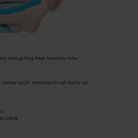
sový nebo golfový loket, burzitidy nebo
y
nedaly využít. Koneckonců i při šachu vás
ti
íte pohyb