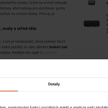
ortovního života. Cesta na vrchol nebude
Možnou alternativou pro posilovací gumy
echat na cvičení doma. Princip je
M
3
 svaly a střed těla
 Core je loutkovodič, který pomocí fascií
ve nebo později se vám odmění
bolestí zad
 Snadno. Nedejte mu spát s
balanční
Detaily
klam, poskytování funkcí sociálních médií a analýze naší návšt