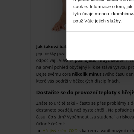
cookie. Informace o tom, jak
tyto údaje mohou zkombinovat
používáte jejich služby.
Jak taková balanční podložka funguje?
Jakmile 
její měkký povrch se poddá. Tím vás přinutí
zapo
odpočívají. Vlastně
posilujete, i když sedíte
. A c
na první pohled obyčejný klik se stává výzvou pro
Dejte svému core
několik minut
svého času den
které vás podrží v běžeckých disciplínách.
Dostaňte se do provozní teploty s hř
Znáte to určitě také – často se přes problémy s
dostanete později, než byste chtěli. Na pořádné 
času. Co s tím? Vyběhnout „za studena“ a riskov
účinné řešení:
Hřejivý krém OXD
s kafrem a vanilinovými ex