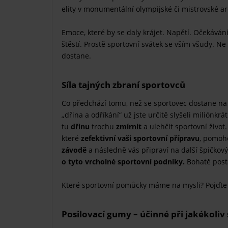
elity v monumentální olympijské či mistrovské a
Emoce, které by se daly krájet. Napětí. Očekávání
štěstí. Prostě sportovní svátek se vším všudy. Ne
dostane.
Síla tajných zbraní sportovců
Co předchází tomu, než se sportovec dostane na O
„dřina a odříkání“ už jste určitě slyšeli miliónkrát
tu
dřinu
trochu
zmírnit
a ulehčit sportovní živo
které
zefektivní vaši sportovní přípravu
, pomoh
závodě
a následně vás připraví na další špičkov
o tyto vrcholné sportovní podniky.
Bohatě posta
Které sportovní pomůcky máme na mysli? Pojďte 
Posilovací gumy – účinné při jakékoliv