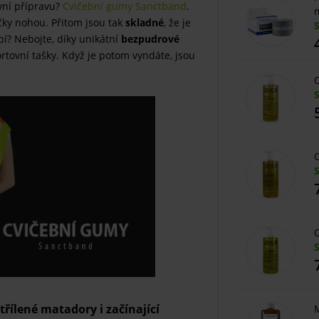
vní přípravu?
Cvičební gumy Sanctband
.
m
čky nohou. Přitom jsou tak
skladné
, že je
pí? Nebojte, díky unikátní
bezpudrové
tovní tašky. Když je potom vyndáte, jsou
O
O
O
řílené matadory i začínající
M