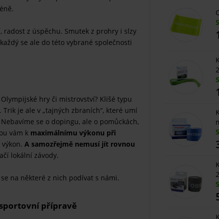
réně.
C
, radost z úspěchu. Smutek z prohry i slzy
 každý se ale do této vybrané společnosti
K
2
lympijské hry či mistrovství? Klišé typu
. Trik je ale v „tajných zbraních“, které umí
K
t. Nebavíme se o dopingu, ale o pomůckách,
m
ou vám k
maximálnímu výkonu při
ý výkon.
A samozřejmě nemusí jít rovnou
čí lokální závody.
K
2
se na některé z nich podívat s námi.
 sportovní přípravě
K