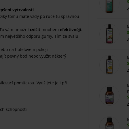
epšení vytrvalosti
 Díky tomu máte vždy po ruce tu správnou
M
 To vám umožní
cvičit
mnohem
efektivněji
.
dem největšího odporu gumy. Tím ze svalu
 nebo na hotelovém pokoji
ajít pevný bod nebo využít některý
M
lovací pomůckou. Využijete je i při
M
ích schopností
M