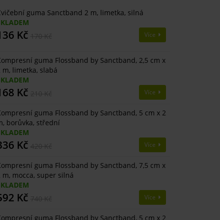
vičební guma Sanctband 2 m, limetka, silná
SKLADEM
136 Kč
Více
170 Kč
ompresní guma Flossband by Sanctband, 2,5 cm x
 m, limetka, slabá
SKLADEM
168 Kč
Více
210 Kč
ompresní guma Flossband by Sanctband, 5 cm x 2
, borůvka, střední
SKLADEM
336 Kč
Více
420 Kč
ompresní guma Flossband by Sanctband, 7,5 cm x
 m, mocca, super silná
SKLADEM
592 Kč
Více
740 Kč
ompresní guma Flossband by Sanctband, 5 cm x 2