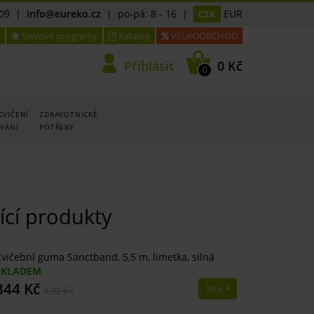
09
|
info@eureko.cz
| po-pá: 8 - 16 |
EUR
CZK
Slevové programy
Katalog
VELKOOBCHOD
Přihlásit
0 Kč
0
CVIČENÍ
ZDRAVOTNICKÉ
OVÁNÍ
POTŘEBY
ící produkty
vičební guma Sanctband, 5,5 m, limetka, silná
SKLADEM
344 Kč
Více
430 Kč