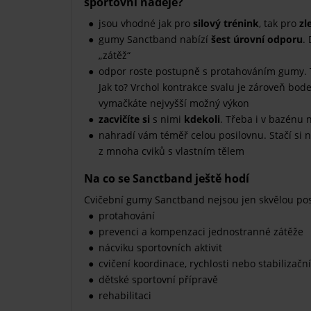
sportovní naděje?
jsou vhodné jak pro
silový trénink
, tak pro
zl
gumy Sanctband nabízí
šest úrovní odporu
.
„zátěž“
odpor roste postupně s protahováním gumy.
Jak to? Vrchol kontrakce svalu je zároveň bo
vymačkáte nejvyšší možný výkon
zacvičíte si
s nimi
kdekoli
. Třeba i v bazénu
nahradí vám téměř celou posilovnu. Stačí si n
z mnoha cviků s vlastním tělem
Na co se Sanctband ještě hodí
Cvičební gumy Sanctband nejsou jen skvělou posi
protahování
prevenci a kompenzaci jednostranné zátěže
nácviku sportovních aktivit
cvičení koordinace, rychlosti nebo stabilizačn
dětské sportovní přípravě
rehabilitaci