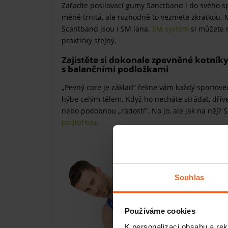
Zařaďte posilovací gumy Sanctband i do svého sp
méně trnitá, ale rozhodně to vezmete zkratkou. 
Scantband jsou i SM lana.
SM systém
si můžete n
prakticky stejný.
Zajistěte si dokonale zpevněné kotníky,
s balančními podložkami
„Pevný core je základ“ řekne vám každý sportovec.
hýbe celým tělem. Když ho necháte strádat, dří
nebo podobnou „radostí“. No jo, ale jak na něj?
podložkou
.
Souhlas
Používáme cookies
K personalizaci obsahu a re