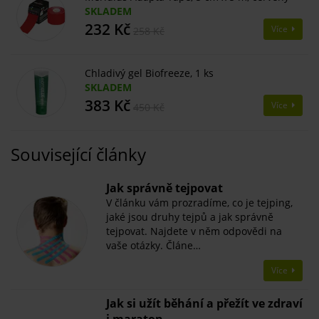
SKLADEM
232 Kč
Více
258 Kč
Chladivý gel Biofreeze, 1 ks
SKLADEM
383 Kč
Více
450 Kč
Související články
Jak správně tejpovat
V článku vám prozradíme, co je tejping,
jaké jsou druhy tejpů a jak správně
tejpovat. Najdete v něm odpovědi na
vaše otázky. Článe…
Více
Jak si užít běhání a přežít ve zdraví
i maraton