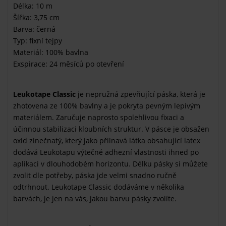
Délka: 10 m
Šířka: 3,75 cm
Barva: černá
Typ: fixní tejpy
Materiál: 100% bavlna
Exspirace: 24 měsíců po otevření
Leukotape Classic
je nepružná zpevňující páska, která je
zhotovena ze 100% bavlny a je pokryta pevným lepivým
materiálem. Zaručuje naprosto spolehlivou fixaci a
účinnou stabilizaci kloubních struktur. V pásce je obsažen
oxid zinečnatý, který jako přilnavá látka obsahující latex
dodává Leukotapu výtečné adhezní vlastnosti ihned po
aplikaci v dlouhodobém horizontu. Délku pásky si můžete
zvolit dle potřeby, páska jde velmi snadno ručně
odtrhnout. Leukotape Classic dodáváme v několika
barvách, je jen na vás, jakou barvu pásky zvolíte.