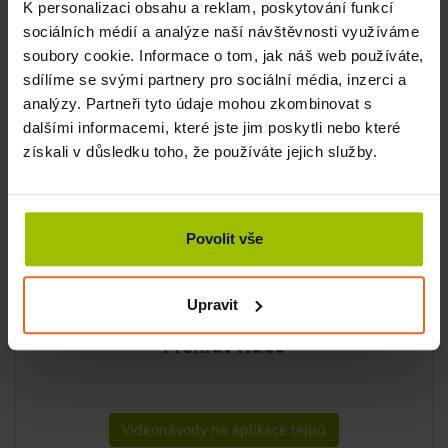
K personalizaci obsahu a reklam, poskytování funkcí
teplota 15 – 25 °C.
sociálních médií a analýze naší návštěvnosti využíváme
Naučte se tejpovat díky našim
soubory cookie. Informace o tom, jak náš web používáte,
tejpovacím návodům
sdílíme se svými partnery pro sociální média, inzerci a
analýzy. Partneři tyto údaje mohou zkombinovat s
dalšími informacemi, které jste jim poskytli nebo které
získali v důsledku toho, že používáte jejich služby.
Povolit vše
Upravit
Videonávody na aplikace tejpů