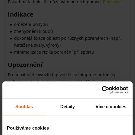
Pokud máte bolesti, může vám od nich pomoci
Biofreeze
.
Indikace
omezení pohybu
znehybnění kloubů
dokonalá fixace oblasti po různých poraněních (např.
natažené svaly, výrony)
minimalizace rizika poranění při sportu
Upozornění
Pro maximální využití lepivosti Leukotapu je nutné jej
aplikovat na suchou a vyčištěnou kůži. V případě vyšetření
(např. RTG) nebo fyzioterapie je vhodné pásku odstranit.
Leukotape Classic obsahuje latex! Nepoužívejte pásku,
Souhlas
Detaily
Více o cookies
pokud jste alergičtí na latex!
Uskladnění
Používáme cookies
Tejpovací pásky skladujte na suchém a čistém místě,