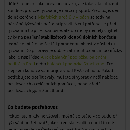
důležitá nejen jako prevence úrazu, ale také jako utužení
kondice, protože lyžování je náročný sport. Před odjezdem
do některého z
lyžařských areálů v Alpách
se tedy na
náročné lyžování snažte připravit. Není potřeba se před
lyžováním trápit v posilovně, ale určitě by neměly chybět
cviky na
posílení stabilizátorů kloubů dolních končetin
.
Jedná se totiž o nejčastěji poraněnou oblast v důsledku
lyžování. Do přípravy je dobré zahrnout balanční pomůcky,
jako je například
Airex balanční podložka
,
balanční
podložka Profi
nebo
balanční podložka Sanctband
. Pro
zlepšení kondice vám přijde vhod REA švihadlo. Pokud
potřebujete posílit svaly, můžete si vybrat v naší nabídce
posilovacích a cvičebních pomůcek, nebo v řadě
posilovacích gum Sanctband.
Co budete potřebovat
Pokud jste nikdy nelyžovali, možná se ptáte – co budu při
lyžování potřebovat? Jaké středisko zvolit a naučí to mě,
nebo moje děti v Česku vůbec někdo? Na všechny tyto