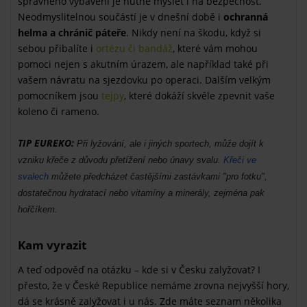
správného vybavení je nutné myslet i na bezpečnost.
Neodmyslitelnou součástí je v dnešní době i
ochranná
helma a chránič páteře
. Nikdy není na škodu, když si
sebou přibalíte i
ortézu či bandáž
, které vám mohou
pomoci nejen s akutním úrazem, ale například také při
vašem návratu na sjezdovku po operaci. Dalším velkým
pomocníkem jsou
tejpy
, které dokáží skvěle zpevnit vaše
koleno či rameno.
TIP EUREKO:
Při lyžování, ale i jiných sportech, může dojít k
vzniku křeče z důvodu přetížení nebo únavy svalu.
Křeči ve
svalech
můžete předcházet častějšími zastávkami "pro fotku",
dostatečnou hydratací nebo vitamíny a minerály, zejména pak
hořčíkem.
Kam vyrazit
A teď odpověď na otázku – kde si v Česku zalyžovat? I
přesto, že v České Republice nemáme zrovna nejvyšší hory,
dá se krásně zalyžovat i u nás. Zde máte seznam několika