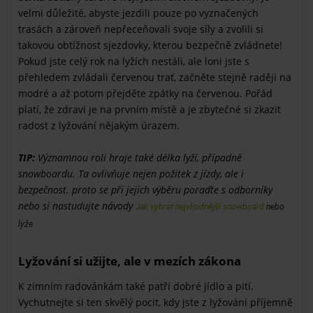
velmi důležité, abyste jezdili pouze po vyznačených
trasách a zároveň nepřeceňovali svoje síly a zvolili si
takovou obtížnost sjezdovky, kterou bezpečně zvládnete!
Pokud jste celý rok na lyžích nestáli, ale loni jste s
přehledem zvládali červenou trať, začněte stejně raději na
modré a až potom přejděte zpátky na červenou. Pořád
platí, že zdraví je na prvním místě a je zbytečné si zkazit
radost z lyžování nějakým úrazem.
TIP:
Významnou roli hraje také délka lyží, případně
snowboardu. Ta ovlivňuje nejen požitek z jízdy, ale i
bezpečnost. proto se při jejich výběru poraďte s odborníky
nebo si nastudujte návody
Jak vybrat nejvhodnější snowboard
nebo
lyže.
Lyžování si užijte, ale v mezích zákona
K zimním radovánkám také patří dobré jídlo a pití.
Vychutnejte si ten skvělý pocit, kdy jste z lyžování příjemně