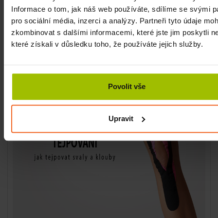
často dochází k úrazům kolene nebo svalů. V takovém
Informace o tom, jak náš web používáte, sdílíme se svými p
případě vám pomůže
ortéza
, která vám koleno stabilizuje.
pro sociální média, inzerci a analýzy. Partneři tyto údaje mo
Vybírejte z velkého množství ortéz podle doporučení
zkombinovat s dalšími informacemi, které jste jim poskytli n
lékaře, či fyzioterapeuta. Při bolestech svalů pomůžou i
které získali v důsledku toho, že používáte jejich služby.
tejpy
.
Povolit vše
Upravit