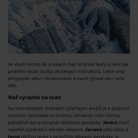
Ve všech těchto Ski areálech mají lyžařské školy, a není tak
problém využít služby zkušených instruktorů. Lekce vždy
přizpůsobí věku i zkušenostem a naučí lyžovat vás i vaše
děti.
Než vyrazíte na svah
Na internetových stránkách lyžařských areálů je k dispozici
označení sjezdovek na modrou, červenou nebo černou.
Jednotlivé barvy označují obtížnost sjezdovky.
Modrá
značí
nejlehčí sjízdnost s mírným sklonem,
červená
větší sklon a
černá
obtížný terén s nejvyšším sklonem sjezdovky. Je