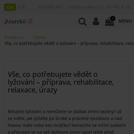
EUR
800 888 909
info@eureko.cz
PO-PÁ: 8-16
CZK
0
MENU
Eureko.cz
Články
Vše, co potřebujete vědět o lyžování – příprava, rehabilitace, rel
Vše, co potřebujete vědět o
lyžování – příprava, rehabilitace,
relaxace, úrazy
Milujete lyžování a nemůžete se dočkat zimní sezóny? Už
se vidíte, jak sjíždíte po široké a prázdné sjezdovce a nad
hlavou máte nebe bez mráčku? Nenechte se ničím zaskočit
a připravte se na váš oblíbený zimní sport ještě před