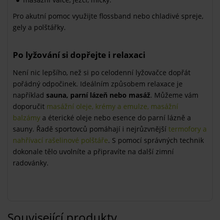
Pro akutní pomoc využijte flossband nebo chladivé spreje,
gely a polštářky.
Po lyžování si dopřejte i relaxaci
Není nic lepšího, než si po celodenní lyžovačce dopřát
pořádný odpočinek. Ideálním způsobem relaxace je
například
sauna, parní lázeň nebo masáž
. Můžeme vám
doporučit
masážní oleje, krémy a emulze, masážní
balzámy
a éterické oleje nebo esence do parní lázně a
sauny. Řadě sportovců pomáhají i nejrůzvnější
termofory a
nahřívací rašelinové polštáře
. S pomocí správných technik
dokonale tělo uvolníte a připravíte na další zimní
radovánky.
Související produkty