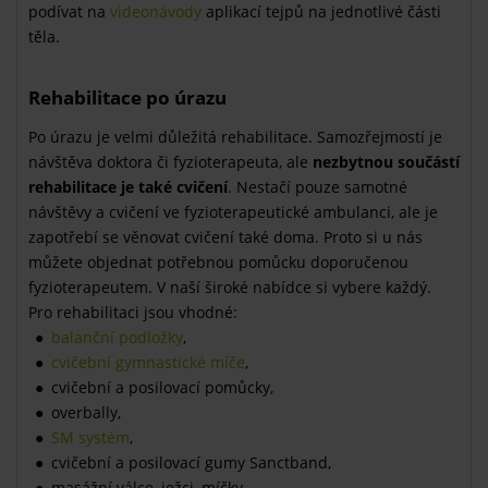
podívat na
videonávody
aplikací tejpů na jednotlivé části
těla.
Rehabilitace po úrazu
Po úrazu je velmi důležitá rehabilitace. Samozřejmostí je
návštěva doktora či fyzioterapeuta, ale
nezbytnou součástí
rehabilitace je také cvičení
. Nestačí pouze samotné
návštěvy a cvičení ve fyzioterapeutické ambulanci, ale je
zapotřebí se věnovat cvičení také doma. Proto si u nás
můžete objednat potřebnou pomůcku doporučenou
fyzioterapeutem. V naší široké nabídce si vybere každý.
Pro rehabilitaci jsou vhodné:
balanční podložky
,
cvičební gymnastické míče
,
cvičební a posilovací pomůcky,
overbally,
SM systém
,
cvičební a posilovací gumy Sanctband,
masážní válce, ježci, míčky.