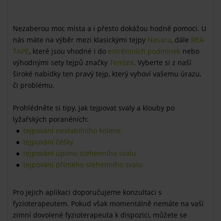
Nezaberou moc místa a i přesto dokážou hodně pomoci. U
nás máte na výběr mezi klasickými tejpy
Nasara
, dále
REA
TAPE
, které jsou vhodné i do
extrémních podmínek
nebo
výhodnými sety tejpů značky
Temtex
. Vyberte si z naší
široké nabídky ten pravý tejp, který vyhoví vašemu úrazu,
či problému.
Prohlédněte si tipy, jak tejpovat svaly a klouby po
lyžařských poraněních:
tejpování nestabilního kolene
tejpování čéšky
tejpování úponu stehenního svalu
tejpování přímého stehenního svalu
Pro jejich aplikaci doporučujeme konzultaci s
fyzioterapeutem. Pokud však momentálně nemáte na vaší
zimní dovolené fyzioterapeuta k dispozici, můžete se