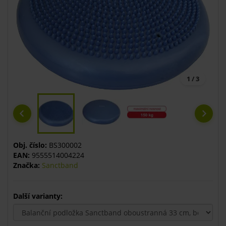
1 / 3
Obj. číslo:
BS300002
EAN:
9555514004224
Značka:
Sanctband
Další varianty: