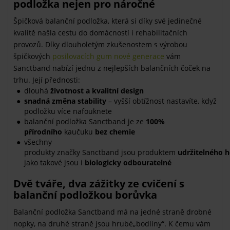
podložka nejen pro náročné
Špičková balanční podložka, která si díky své jedinečné
kvalitě našla cestu do domácností i rehabilitačních
provozů.
Díky dlouholetým zkušenostem s výrobou
špičkových
posilovacích gum nové generace
vám
Sanctband
nabízí jednu z nejlepších balančních čoček na
trhu. Její přednosti
:
dlouhá
životnost
a
kvalitní
design
snadná změna stability
– vyšší obtížnost nastavíte, když
podložku více nafouknete
balanční podložka Sanctband je ze
100%
přírodního
kaučuku
bez chemie
všechny
produkty značky Sanctband j
sou produktem
udržitelného 
jako takové jsou i
biologicky odbouratelné
Dvě tváře, dva zážitky ze cvičení s
balanční podložkou borůvka
Balanční podložka Sanctband má na jedné straně drobné
nopky, na druhé straně jsou hrubé„bodliny“. K čemu vám