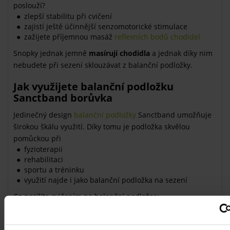
poslouží?
zlepší stabilitu při cvičení
zajistí ještě účinnější senzomotorické stimulace
zažijete příjemnou masáž
reflexních bodů chodidel
Snopky jednak jemně
masírují chodidla
a jednak díky nim
nebudete při sezení sklouzávat z balanční podložky.
Jak využijete balanční podložku
Sanctband borůvka
Jedinečný design
balanční podložky
Sanctband umožňuje
širokou škálu využití. Díky tomu je podložka skvělou
pomůckou při
fyzioterapii
rehabilitaci
sportu a tréninku
využití najde i jako balanční podložka na sezení
Co posílíte cvičením na balanční podložce:
střed těla
zádové svaly
rovnovážné svaly