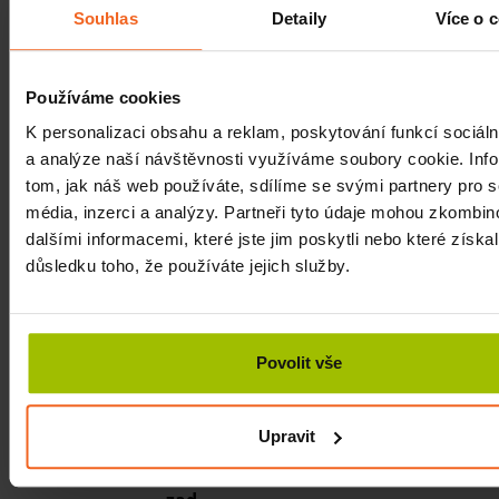
svaly obepínající kloubní pouzdra dolních končetin
Souhlas
Detaily
Více o 
Cvičte pravidelně s
balanční podložkou
Sanctband.
Odměnou vám budou
zdravá zada,
zpevněné
klouby a
Používáme cookies
jistý krok.
K personalizaci obsahu a reklam, poskytování funkcí sociáln
Balanční podložka neobsahuje ftaláty.
a analýze naší návštěvnosti využíváme soubory cookie. Inf
tom, jak náš web používáte, sdílíme se svými partnery pro s
média, inzerci a analýzy. Partneři tyto údaje mohou zkombin
Související články
dalšími informacemi, které jste jim poskytli nebo které získal
důsledku toho, že používáte jejich služby.
​Cviky na záda
Jak ulevit bolestivým zádům? Proč bolesti
vznikají, kdo jimi trpí nejvíce a jak si
můžete pomoci sami z pohodlí vašeho
Povolit vše
domova? Člá…
Více
Upravit
Cvičení v kanceláři proti bolesti