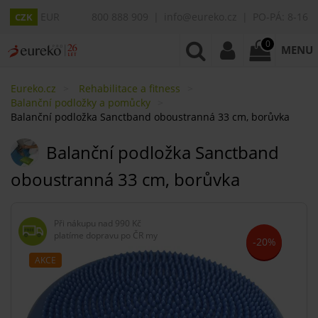
EUR
800 888 909
info@eureko.cz
PO-PÁ: 8-16
CZK
0
MENU
Eureko.cz
Rehabilitace a fitness
Balanční podložky a pomůcky
Balanční podložka Sanctband oboustranná 33 cm, borůvka
Balanční podložka Sanctband
oboustranná 33 cm, borůvka
Při nákupu nad
990 Kč
platíme dopravu po ČR my
-20%
AKCE