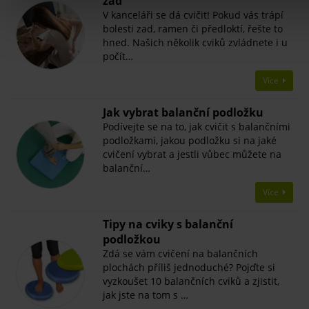
zad
V kanceláři se dá cvičit! Pokud vás trápí
bolesti zad, ramen či předloktí, řešte to
hned. Našich několik cviků zvládnete i u
počít…
Více
Jak vybrat balanční podložku
Podívejte se na to, jak cvičit s balančními
podložkami, jakou podložku si na jaké
cvičení vybrat a jestli vůbec můžete na
balanční…
Více
Tipy na cviky s balanční
podložkou
Zdá se vám cvičení na balančních
plochách příliš jednoduché? Pojďte si
vyzkoušet 10 balančních cviků a zjistit,
jak jste na tom s …