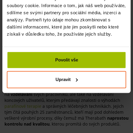
944 Kč
soubory cookie. Informace o tom, jak náš web používáte,
sdílíme se svými partnery pro sociální média, inzerci a
1
analýzy. Partneři tyto údaje mohou zkombinovat s
dalšími informacemi, které jste jim poskytli nebo které
získali v důsledku toho, že používáte jejich služby.
Therabath - odborník na parafínovou
terapii
Povolit vše
Značka
Therabath
Professional Thermotherapy funguje na
trhu od roku 1962. Tato společnost s americkými kořeny
Upravit
pracuje na udržení svého postavení a úrovně
odborných
znalostí
na trhu parafínové terapie. Vynakládají značné úsilí
na
vzdělávání
svých pracovníků, ale také na vzdělávání
koncových uživatelů, kterým předávají znalosti o výhodách
parafínové terapie
a správných léčebných technikách. Jejich
tým čítá pouhých 25 zaměstnanců, kteří mají pod dohledem
veškeré výrobní procesy, díky čemuž má Therabath
naprostou
kontrolu nad kvalitou
, kterou promítá do svých produktů.