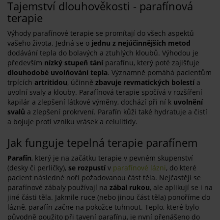
Tajemství dlouhověkosti - parafínová
terapie
Výhody parafínové terapie se promítají do všech aspektů
vašeho života. Jedná se o
jednu z nejúčinnějších metod
dodávání tepla do bolavých a ztuhlých kloubů. Výhodou je
především
nízký stupeň tání
parafínu, který poté zajišťuje
dlouhodobé uvolňování tepla
. Významně pomáhá pacientům
trpících
artritidou
, účinně
zbavuje revmatických bolestí
a
uvolní svaly a klouby. Parafínová terapie spočívá v rozšíření
kapilár a zlepšení látkové výměny, dochází při ní k
uvolnění
svalů
a zlepšení prokrvení. Parafín kůži také hydratuje a čistí
a bojuje proti vzniku vrásek a celulitidy.
Jak funguje tepelná terapie parafínem
Parafín
, který je na začátku terapie v pevném skupenství
(desky či perličky),
se rozpustí
v
parafínové lázni
, do které
pacient následné noří požadovanou část těla. Nejčastěji se
parafínové zábaly používají na
zábal rukou
, ale aplikují se i na
jiné části těla. Jakmile ruce (nebo jinou část těla) ponoříme do
lázně, parafín začne na pokožce tuhnout. Teplo, které bylo
původně použito při tavení parafínu, je nyní přenášeno do