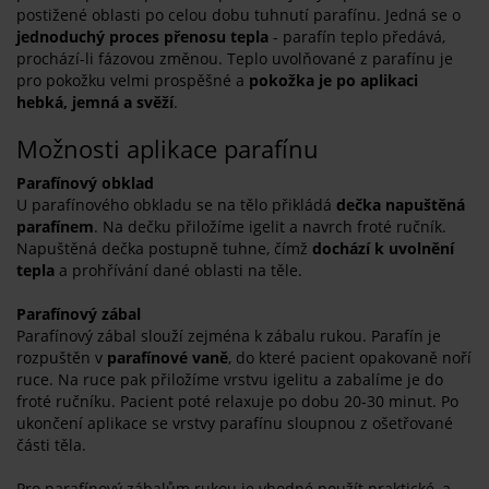
postižené oblasti po celou dobu tuhnutí parafínu. Jedná se o
jednoduchý proces přenosu tepla
- parafín teplo předává,
prochází-li fázovou změnou. Teplo uvolňované z parafínu je
pro pokožku velmi prospěšné a
pokožka je po aplikaci
hebká, jemná a svěží
.
Možnosti aplikace parafínu
Parafínový obklad
U parafínového obkladu se na tělo přikládá
dečka napuštěná
parafínem
. Na dečku přiložíme igelit a navrch froté ručník.
Napuštěná dečka postupně tuhne, čímž
dochází k uvolnění
tepla
a prohřívání dané oblasti na těle.
Parafínový zábal
Parafínový zábal slouží zejména k zábalu rukou. Parafín je
rozpuštěn v
parafínové vaně
, do které pacient opakovaně noří
ruce. Na ruce pak přiložíme vrstvu igelitu a zabalíme je do
froté ručníku. Pacient poté relaxuje po dobu 20-30 minut. Po
ukončení aplikace se vrstvy parafínu sloupnou z ošetřované
části těla.
Pro parafínový zábalům rukou je vhodné použít praktické, a