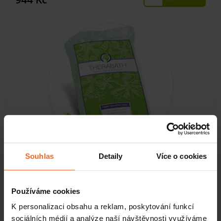
Souhlas
Detaily
Více o cookies
Parafín s parfemací Máta, 2,7 kg
Používáme cookies
SKLADEM
K personalizaci obsahu a reklam, poskytování funkcí
sociálních médií a analýze naší návštěvnosti využíváme
KOUPIT