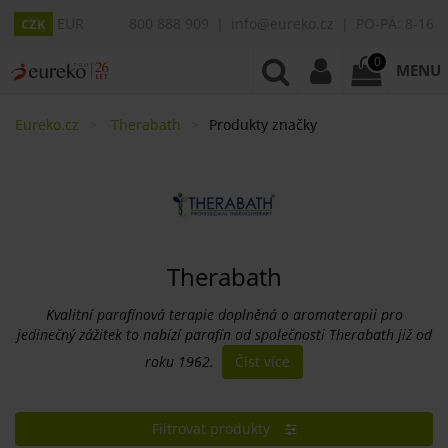
EUR
800 888 909
info@eureko.cz
PO-PÁ: 8-16
CZK
0
MENU
Eureko.cz
Therabath
Produkty značky
Therabath
Kvalitní parafínová terapie doplněná o aromaterapii pro
jedinečný zážitek to nabízí parafín od společnosti Therabath již od
Číst více
roku 1962.
Filtrovat produkty