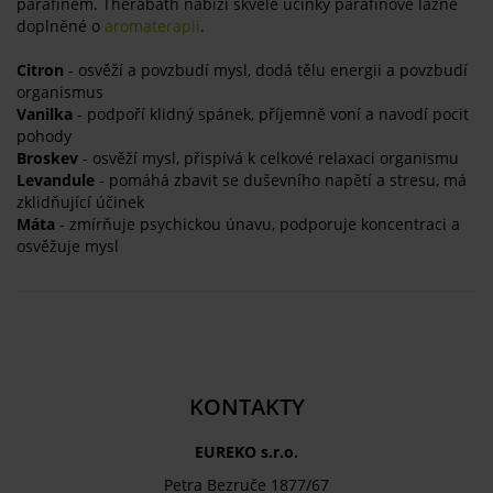
parafínem. Therabath nabízí skvělé účinky parafínové lázně
doplněné o
aromaterapii
.
Citron
- osvěží a povzbudí mysl, dodá tělu energii a povzbudí
organismus
Vanilka
- podpoří klidný spánek, příjemně voní a navodí pocit
pohody
Broskev
- osvěží mysl, přispívá k celkové relaxaci organismu
Levandule
- pomáhá zbavit se duševního napětí a stresu, má
zklidňující účinek
Máta
- zmírňuje psychickou únavu, podporuje koncentraci a
osvěžuje mysl
KONTAKTY
EUREKO s.r.o.
Petra Bezruče 1877/67