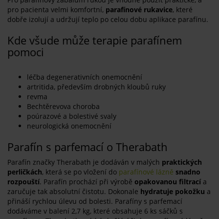
pro pacienta velmi komfortní,
parafínové rukavice
, které
dobře izolují a udržují teplo po celou dobu aplikace parafínu.
Kde všude může terapie parafínem
pomoci
léčba degenerativních onemocnění
artritida, především drobných kloubů ruky
revma
Bechtěrevova choroba
poúrazové a bolestivé svaly
neurologická onemocnění
Parafín s parfemací o Therabath
Parafín značky Therabath je dodáván v malých
praktických
perličkách
, která se po vložení do
parafínové lázně
snadno
rozpouští
. Parafín prochází při výrobě
opakovanou filtrací
a
zaručuje tak absolutní čistotu. Dokonale
hydratuje pokožku
a
přináší rychlou úlevu od bolesti. Parafíny s parfemací
dodáváme v balení 2,7 kg, které obsahuje 6 ks sáčků s