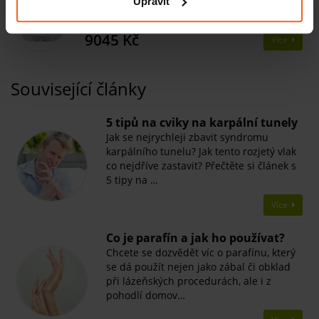
Upravit
Parafínová lázeň PL 4 s 2,5 kg parafínu, 4 l
SKLADEM
9045 Kč
Více
Související články
5 tipů na cviky na karpální tunely
Jak se nejrychleji zbavit syndromu
karpálního tunelu? Jak tento rozjetý vlak
co nejdříve zastavit? Přečtěte si článek s
5 tipy na …
Více
Co je parafín a jak ho používat?
Chcete se dozvědět víc o parafínu, který
se dá použít nejen jako zábal či obklad
při lázeňských procedurách, ale i z
pohodlí domov…