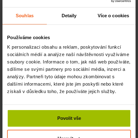
Výplň: polyester
Souhlas
Detaily
Více o cookies
Jsou skvělým doplňkem k
parafínové lázni
a k parafínu.
Rukavice pro parafínové zábaly jsou vyrobeny z pevného
Používáme cookies
kvalitního materiálu a lze je prát v pračce. Aby nepadaly, je
možné použít suchý zip, který je na jedné straně rukavice.
K personalizaci obsahu a reklam, poskytování funkcí
Výplň rukavic izoluje a udržuje teplo po celou dobu
sociálních médií a analýze naší návštěvnosti využíváme
parafínové terapie. Parafínové rukavice nabízí vysoký
soubory cookie. Informace o tom, jak náš web používáte,
komfort během parafínových zábalů rukou.
sdílíme se svými partnery pro sociální média, inzerci a
analýzy. Partneři tyto údaje mohou zkombinovat s
dalšími informacemi, které jste jim poskytli nebo které
Související produkty
získali v důsledku toho, že používáte jejich služby.
Parafín s parfemací Vanilka, 2,7 kg
SKLADEM
Povolit vše
944 Kč
Více