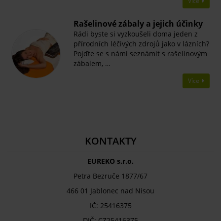
Více
Rašelinové zábaly a jejich účinky
Rádi byste si vyzkoušeli doma jeden z
přírodních léčivých zdrojů jako v lázních?
Pojďte se s námi seznámit s rašelinovým
zábalem, …
Více
KONTAKTY
EUREKO s.r.o.
Petra Bezruče 1877/67
466 01 Jablonec nad Nisou
IČ: 25416375
DIČ: CZ25416375