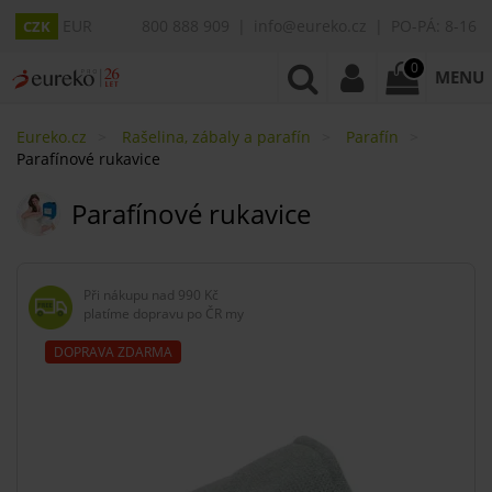
EUR
800 888 909
info@eureko.cz
PO-PÁ: 8-16
CZK
0
MENU
Eureko.cz
Rašelina, zábaly a parafín
Parafín
Parafínové rukavice
Parafínové rukavice
Při nákupu nad
990 Kč
platíme dopravu po ČR my
DOPRAVA ZDARMA