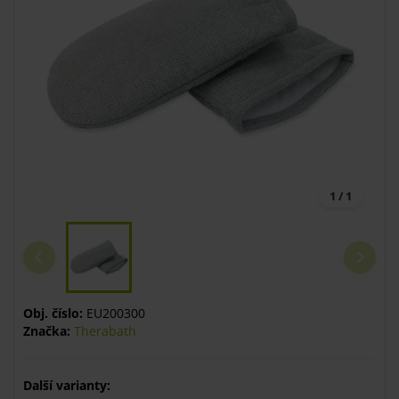
1 / 1
Obj. číslo:
EU200300
Značka:
Therabath
Další varianty: