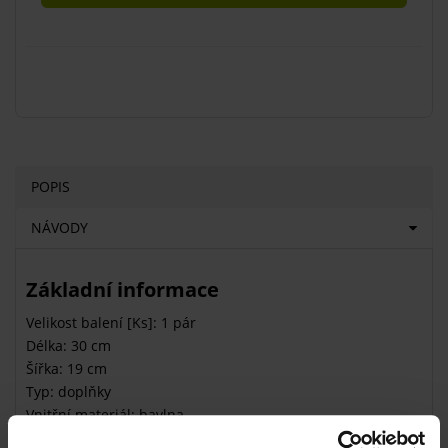
POPIS
NÁVODY
Základní informace
Velikost balení [Ks]: 1 pár
Délka: 30 cm
Šířka: 19 cm
Typ: doplňky
Vnitřní materiál: bavlna
Vnější materiál: polyester