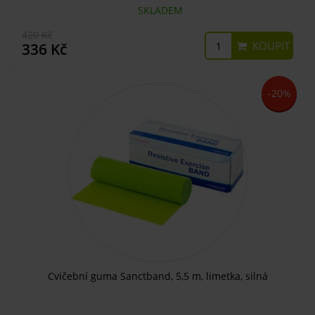
SKLADEM
420 Kč
KOUPIT
336 Kč
-20%
Cvičební guma Sanctband, 5,5 m, limetka, silná