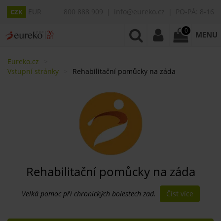
EUR
800 888 909
info@eureko.cz
PO-PÁ: 8-16
CZK
0
MENU
Eureko.cz
Vstupní stránky
Rehabilitační pomůcky na záda
Rehabilitační pomůcky na záda
Číst více
Velká pomoc při chronických bolestech zad.