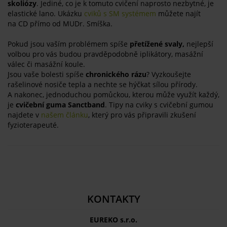
skoliózy
. Jediné, co je k tomuto cvičení naprosto nezbytné, je
elastické lano. Ukázku
cviků s SM systémem
můžete najít
na CD přímo od MUDr. Smíška.
Pokud jsou vaším problémem spíše
přetížené svaly,
nejlepší
volbou pro vás budou pravděpodobně iplikátory, masážní
válec či masážní koule.
Jsou vaše bolesti spíše
chronického rázu
? Vyzkoušejte
rašelinové nosiče tepla a nechte se hýčkat sílou přírody.
A nakonec, jednoduchou pomůckou, kterou může využít každý,
je
cvičební guma Sanctband
. Tipy na cviky s cvičební gumou
najdete v
našem článku
, který pro vás připravili zkušení
fyzioterapeuté.
KONTAKTY
EUREKO s.r.o.