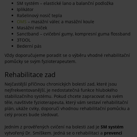
SM systém – elastické lano a balanční podložka
Iplikátor
Rašelinový nosič tepla
OMS
– masážní válec a masážní koule
Masážní míček
Sanctband – cvičební gumy, kompresní guma flossband
3TOOL
Bederní pás
Vždy doporučujeme poradit se o výběru vhodné rehabilitační
pomůcky se svým fyzioterapeutem.
Rehabilitace zad
Nejčastější příčinou chronických bolestí zad, které jsou
nejfrekventovanější, je nedostatečná funkce hlubokého
stabilizačního systému. Pokud chcete zapracovat na svém
těle, navštivte fyzioterapeuta, který vám sestaví rehabilitační
plán, ukáže cviky, doporučí vhodnou rehabilitační pomůcku a
celý proces bude sledovat.
Jedním z prověřených cvičení na bolesti zad je
SM systém
vytvořený Dr. Smíškem. Jedná se o rehabilitaci a
prevenci