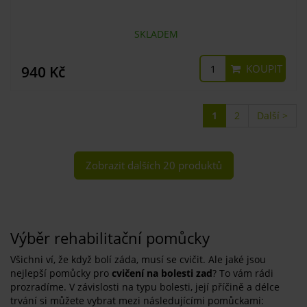
SKLADEM
KOUPIT
940 Kč
1
2
Další >
Zobrazit dalších 20 produktů
Výběr rehabilitační pomůcky
Všichni ví, že když bolí záda, musí se cvičit. Ale jaké jsou
nejlepší pomůcky pro
cvičení na bolesti zad
? To vám rádi
prozradíme. V závislosti na typu bolesti, její příčině a délce
trvání si můžete vybrat mezi následujícími pomůckami: