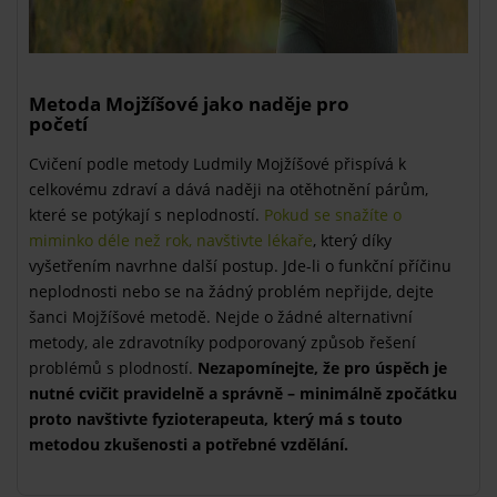
Metoda Mojžíšové jako naděje pro
početí
Cvičení podle metody Ludmily Mojžíšové přispívá k
celkovému zdraví a dává naději na otěhotnění párům,
které se potýkají s neplodností.
Pokud se snažíte o
miminko déle než rok, navštivte lékaře
, který díky
vyšetřením navrhne další postup. Jde-li o funkční příčinu
neplodnosti nebo se na žádný problém nepřijde, dejte
šanci Mojžíšové metodě. Nejde o žádné alternativní
metody, ale zdravotníky podporovaný způsob řešení
problémů s plodností.
Nezapomínejte, že pro úspěch je
nutné cvičit pravidelně a správně – minimálně zpočátku
proto navštivte fyzioterapeuta, který má s touto
metodou zkušenosti a potřebné vzdělání.