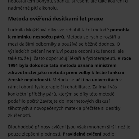
nedostatkem pohybu, spánku, stresem, ale také kouření či
nadměrné pití alkoholu.
Metoda ověřená desítkami let praxe
Ludmila Mojžíšová díky své rehabilitační metodě
pomohla
k miminku nespočtu párů
. Metoda se rychle rozšířila
mezi dalšími odborníky a používá se běžně dodnes. O
výsledcích cvičení nemluví pouze osobní zkušenosti, ale
také to, že ji často doporučují lékaři a fyzioterapeuti.
V roce
1991 byla dokonce tato metoda uznána ministrem
zdravotnictví jako metoda první volby k léčbě funkční
ženské neplodnosti.
Metoda se
učí i na univerzitách
v
rámci oborů fyzioterapie či rehabilitace. Zajímají vás
konkrétní příběhy párů, kterým se díky této metodě
podařilo počít? Zavítejte do internetových diskuzí
těhotných a novopečených matek a přečtěte si desítky
zkušeností.
Dlouhodobé přínosy cvičení jsou však mnohem širší, než je
pouze zlepšení plodnosti.
Pravidelné cvičení
podle