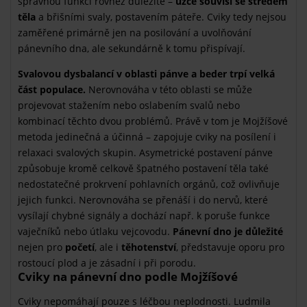
správnou funkci rovněž důležité –
úzce souvisí se středem
těla
a břišními svaly, postavením páteře. Cviky tedy nejsou
zaměřené primárně jen na posilování a uvolňování
pánevního dna, ale sekundárně k tomu přispívají.
Svalovou dysbalancí v oblasti pánve a beder trpí velká
část populace.
Nerovnováha v této oblasti se může
projevovat stažením nebo oslabením svalů nebo
kombinací těchto dvou problémů. Právě v tom je Mojžíšové
metoda jedinečná a účinná – zapojuje cviky na posílení i
relaxaci svalových skupin. Asymetrické postavení pánve
způsobuje kromě celkově špatného postavení těla také
nedostatečné prokrvení pohlavních orgánů, což ovlivňuje
jejich funkci. Nerovnováha se přenáší i do nervů, které
vysílají chybné signály a dochází např. k poruše funkce
vaječníků nebo útlaku vejcovodu.
Pánevní dno je důležité
nejen pro
početí
, ale i
těhotenství
, představuje oporu pro
rostoucí plod a je zásadní i při porodu.
Cviky na pánevní dno podle Mojžíšové
Cviky nepomáhají pouze s léčbou neplodnosti. Ludmila