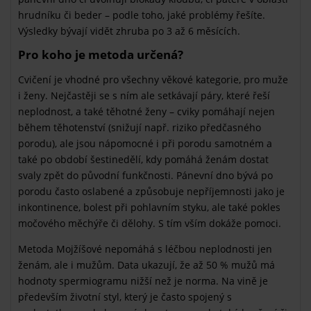
hrudníku či beder – podle toho, jaké problémy řešíte.
Výsledky bývají vidět zhruba po 3 až 6 měsících.
Pro koho je metoda určená?
Cvičení je vhodné pro všechny věkové kategorie, pro muže
i ženy. Nejčastěji se s ním ale setkávají páry, které řeší
neplodnost, a také těhotné ženy – cviky pomáhají nejen
během těhotenství (snižují např. riziko předčasného
porodu), ale jsou nápomocné i při porodu samotném a
také po období šestinedělí, kdy pomáhá ženám dostat
svaly zpět do původní funkčnosti. Pánevní dno bývá po
porodu často oslabené a způsobuje nepříjemnosti jako je
inkontinence, bolest při pohlavním styku, ale také pokles
močového měchýře či dělohy. S tím vším dokáže pomoci.
Metoda Mojžíšové nepomáhá s léčbou neplodnosti jen
ženám, ale i mužům. Data ukazují, že až 50 % mužů má
hodnoty spermiogramu nižší než je norma. Na vině je
především životní styl, který je často spojený s