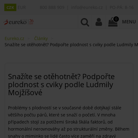
EUR
800 888 909
info@eureko.cz
PO-PÁ: 8-16
CZK
0
MENU
Eureko.cz
Články
Snažíte se otěhotnět? Podpořte plodnost s cviky podle Ludmily M
Snažíte se otěhotnět? Podpořte
plodnost s cviky podle Ludmily
Mojžíšové
Problémy s plodností se v současné době dotýkají stále
většího počtu párů, které se snaží o početí. V mnoha
případech stojí za potížemi široká škála faktorů, od
hormonální nerovnováhy až po strukturální změny. Během
snahy o miminko se lidé často více zaměří na zdravý