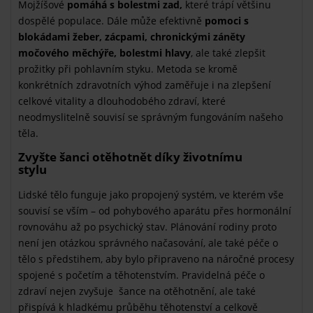
Mojžíšové
pomáhá s bolestmi zad,
které trápí většinu
dospělé populace. Dále může efektivně
pomoci s
blokádami žeber, zácpami, chronickými záněty
močového měchýře, bolestmi hlavy
, ale také zlepšit
prožitky při pohlavním styku. Metoda se kromě
konkrétních zdravotních výhod zaměřuje i na zlepšení
celkové vitality a dlouhodobého zdraví, které
neodmyslitelně souvisí se správným fungováním našeho
těla.
Zvyšte šanci otěhotnět díky životnímu
stylu
Lidské tělo funguje jako propojený systém, ve kterém vše
souvisí se vším – od pohybového aparátu přes hormonální
rovnováhu až po psychický stav. Plánování rodiny proto
není jen otázkou správného načasování, ale také péče o
tělo s předstihem, aby bylo připraveno na náročné procesy
spojené s početím a těhotenstvím. Pravidelná péče o
zdraví nejen zvyšuje šance na otěhotnění, ale také
přispívá k hladkému průběhu těhotenství a celkově