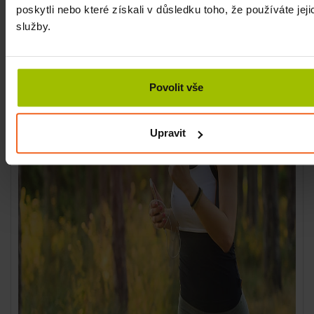
optimální podmínky pro tělo i mysl, což přirozeně
poskytli nebo které získali v důsledku toho, že používáte jeji
podporuje plodnost.
služby.
Povolit vše
Upravit