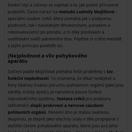
životní styl a začnou se zajímat o to, jak početí přirozeně
podpořit. Často narazí na
metodu Ludmily Mojžíšové
–
speciální soubor cviků, který pomáhá jak s podporou
plodnosti, tak i následným těhotenstvím, porodem a
rekonvalescencí po porodu, a to díky posilování a
uvolňování svalů pánevního dna. Pojďme si o této metodě
a jejím principu povědět víc.
(Ne)plodnost a vliv pohybového
aparátu
Cvičení podle Mojžíšové pomáhá řešit problémy s
tzv.
funkční neplodností
. To znamená, že lékař neobjevil u
ženy žádnou trvalou poruchu pohlavních orgánů (jako jsou
záněty, srůsty apod.), je narušena pouze funkce
reprodukčního systému.
Sestava cviků
pro podporu
otěhotnění
zlepší prokrvení a nervové zásobení
pohlavních orgánů
. Pánevní dno je malou svalovou
skupinou. Je stejně jako všechny svaly v těle propojené s
dalšími částmi pohybového aparátu, které jsou pro jeho