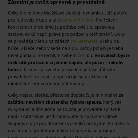
Zásadní je cvičit správně a pravidelně
Cviky dle metody Mojžíšové zlepšují dynamiku celé páteře,
posilují svaly trupu a také
pánevního dna
. Pro řešení
konkrétních problémů je potřeba cvičit tu správnou
sestavu cviků např. právě pro podporu otěhotnění. Cviky
se provádějí v lehu na zádech
na karimatce
, v lehu na
břiše, v kleče nebo v sedě na židli. Každý pohyb je třeba
dělat pomalu, ne rychlým švihem či silou.
Ve svalech byste
měli cítit protažení či jemné napětí, ale pozor – nikoliv
bolest
. Kromě správného provedení je také důležitá
pravidelnost cvičení – doporučuje se praktikovat
minimálně jednou denně půl hodiny.
Cviky nejsou složité, přesto se doporučuje minimálně
ze
začátku navštívit zkušeného fyzioterapeuta
, který vás
cviky naučí a dohlédne na to, zda je provádíte správně –
např. zkontroluje, jestli zapojujete ty správné svalové
skupiny, což je pro dosažení výsledků nezbytné. Při dalších
návštěvách fyzioterapeut kontroluje, zda se posiluje
pánevní dno či uvolňují blokády kloubů, či páteře v oblasti