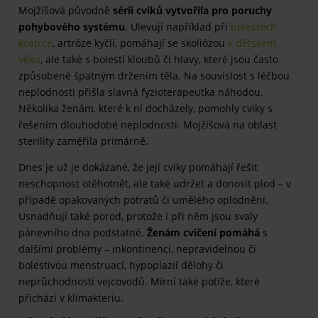
Mojžíšová původně
sérii cviků vytvořila pro poruchy
pohybového systému
. Ulevují například při
bolestech
kostrče
, artróze kyčlí, pomáhají se skoliózou
v dětském
věku
, ale také s bolestí kloubů či hlavy, které jsou často
způsobené špatným držením těla. Na souvislost s léčbou
neplodnosti přišla slavná fyzioterapeutka náhodou.
Několika ženám, které k ní docházely, pomohly cviky s
řešením dlouhodobé neplodnosti. Mojžíšová na oblast
sterility zaměřila primárně.
Dnes je už je dokázané, že její cviky pomáhají řešit
neschopnost otěhotnět, ale také udržet a donosit plod – v
případě opakovaných potratů či umělého oplodnění.
Usnadňují také porod, protože i při něm jsou svaly
pánevního dna podstatné.
Ženám cvičení pomáhá
s
dalšími problémy – inkontinencí, nepravidelnou či
bolestivou menstruací, hypoplazií dělohy či
neprůchodností vejcovodů. Mírní také potíže, které
přichází v klimakteriu.