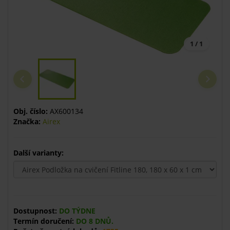
1 / 1
Obj. číslo:
AX600134
Značka:
Airex
Další varianty:
Dostupnost:
DO TÝDNE
Termín doručení:
DO 8 DNŮ.