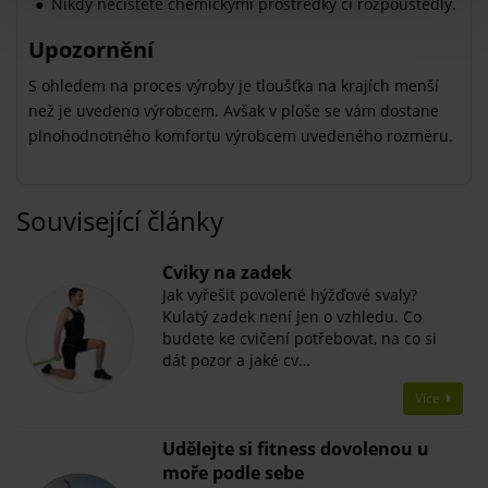
Nikdy nečistěte chemickými prostředky či rozpouštědly.
Upozornění
S ohledem na proces výroby je tloušťka na krajích menší
než je uvedeno výrobcem. Avšak v ploše se vám dostane
plnohodnotného komfortu výrobcem uvedeného rozměru.
Související články
​Cviky na zadek
Jak vyřešit povolené hýžďové svaly?
Kulatý zadek není jen o vzhledu. Co
budete ke cvičení potřebovat, na co si
dát pozor a jaké cv…
Více
​Udělejte si fitness dovolenou u
moře podle sebe