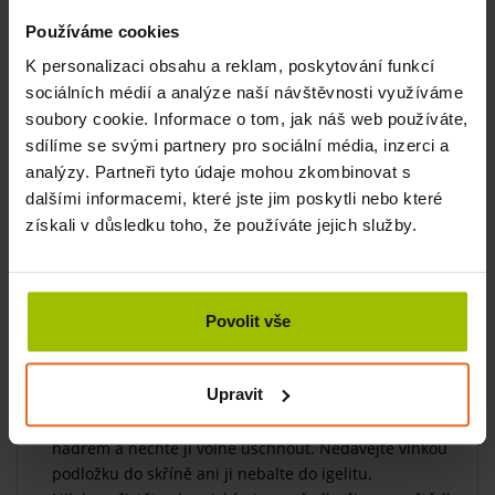
protiskluzovou úpravu,
Používáme cookies
antibakteriální povrch,
K personalizaci obsahu a reklam, poskytování funkcí
neporézní složení,
sociálních médií a analýze naší návštěvnosti využíváme
nedrží se v nich nečistoty ani vlhkost.
soubory cookie. Informace o tom, jak náš web používáte,
Cvičební podložky Airex patří ke špičce mezi podložkami a
sdílíme se svými partnery pro sociální média, inzerci a
proto jsou velmi oblíbené ve fitnesscentrech či
analýzy. Partneři tyto údaje mohou zkombinovat s
rehabilitačních provozech. Dejte sobě a svým klientům
dalšími informacemi, které jste jim poskytli nebo které
komfort při cvičení. Budou se u vás cítit dobře.
získali v důsledku toho, že používáte jejich služby.
Jak udržovat podložku stále jako novou
Nevěšte přes prádelní šňůru či topení, vytlačily by se do
ní místa a ta se už do původního stavu nevrátí.
Povolit vše
Slunko či dlouhé působení vody by mohlo mít za
příčinu, že materiál začne křehnout a tak se sníží jeho
Upravit
životnost.
Pokud se náhodou podložka ušpiní otřete ji vlhkým
hadrem a nechte ji volně uschnout. Nedávejte vlhkou
podložku do skříně ani ji nebalte do igelitu.