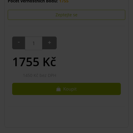
Počet věrnostních bodů:
1755
Zeptejte se
-
+
1755
Kč
1450 Kč bez DPH
Koupit