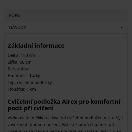
POPIS
NÁVODY
Základní informace
Délka: 180 cm
Šířka: 60 cm
Barva: kiwi
Hmotnost: 1,4 kg
Typ: cvičební podložky
Tloušťka: 1 cm
Cvičební podložka Airex pro komfortní
pocit při cvičení
Vyzkoušejte měkkou a kvalitní cvičební podložku Airex. Vy i
vaši klienti budou nadšeni. Bolest kloubů či páteře při
cvičení na studené a tvrdé podlaze jsou tytam. Navíc díky