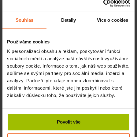
Koho z nás už někdy nebolela záda, hlava, svaly nebo
klouby? Kdo už si to zažil, ten ví, že v noci se mnohdy
bolesti ještě zhorší. Když totiž spíme, tolik se nehýbeme.
Souhlas
Detaily
Více o cookies
Tím dojde k tuhnutí kloubů a následné bolesti
. Tu si
můžeme způsobit i tlakem na určitou oblast. Dalším
důvodem, proč jsou bolesti v noci intenzivnější, je
Používáme cookies
skutečnost, že přes den bolest tolik nevnímáme, protože
K personalizaci obsahu a reklam, poskytování funkcí
svoji pozornost věnujeme mnoha různým věcem, že
sociálních médií a analýze naší návštěvnosti využíváme
nemáme moc času bolest vnímat. Naopak v noci, kdy se
soubory cookie. Informace o tom, jak náš web používáte,
zklidníme, se mozek na bolest může plně soustředit.
sdílíme se svými partnery pro sociální média, inzerci a
analýzy. Partneři tyto údaje mohou zkombinovat s
My se pak ráno probouzíme celí zlámaní, jsme rozmrzelí a
dalšími informacemi, které jste jim poskytli nebo které
snažíme se najít úlevu.
Někdo vsadí na rašelinové
polštářky
, které tělo prokrví a uvolní i svalové napětí, jiný si
získali v důsledku toho, že používáte jejich služby.
dopřeje masáž na masážním válci
.
Jak kvalitním spánkem s bolestí
bojovat?
Povolit vše
Aby vás tělo, svaly, klouby, hlava, záda a nic jiného