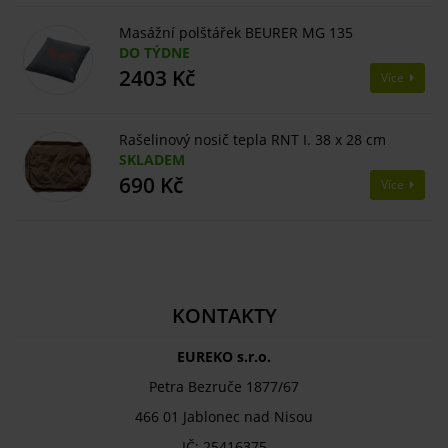
Masážní polštářek BEURER MG 135
DO TÝDNE
2403 Kč
Více
Rašelinový nosič tepla RNT I. 38 x 28 cm
SKLADEM
690 Kč
Více
KONTAKTY
EUREKO s.r.o.
Petra Bezruče 1877/67
466 01 Jablonec nad Nisou
IČ: 25416375