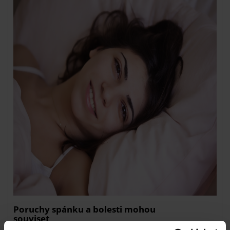
Poruchy spánku a bolesti mohou
souviset