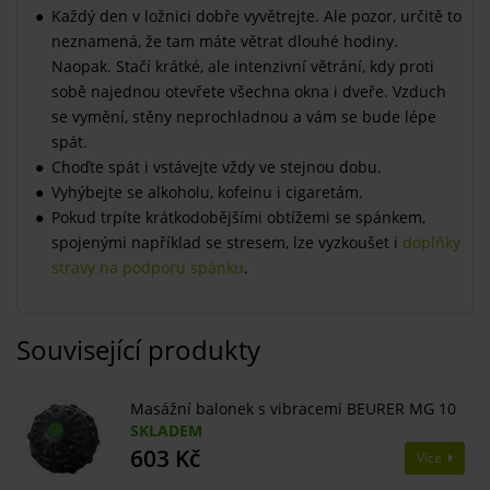
Každý den v ložnici dobře vyvětrejte. Ale pozor, určitě to
neznamená, že tam máte větrat dlouhé hodiny.
Naopak. Stačí krátké, ale intenzivní větrání, kdy proti
sobě najednou otevřete všechna okna i dveře. Vzduch
se vymění, stěny neprochladnou a vám se bude lépe
spát.
Choďte spát i vstávejte vždy ve stejnou dobu.
​Vyhýbejte se alkoholu, kofeinu i cigaretám.
Pokud trpíte krátkodobějšími obtížemi se spánkem,
spojenými například se stresem, lze vyzkoušet i
doplňky
stravy na podporu spánku
.
Související produkty
Masážní balonek s vibracemi BEURER MG 10
SKLADEM
603 Kč
Více