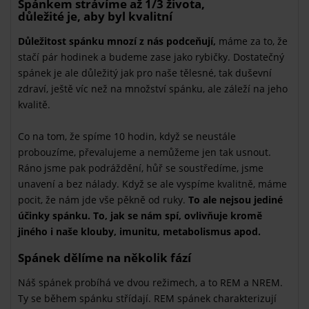
Spánkem strávíme až 1/3 života,
důležité je, aby byl kvalitní
Důležitost spánku mnozí z nás podceňují,
máme za to, že
stačí pár hodinek a budeme zase jako rybičky. Dostatečný
spánek je ale důležitý jak pro naše tělesné, tak duševní
zdraví, ještě víc než na množství spánku, ale záleží na jeho
kvalitě.
Co na tom, že spíme 10 hodin, když se neustále
probouzíme, převalujeme a nemůžeme jen tak usnout.
Ráno jsme pak podráždění, hůř se soustředíme, jsme
unavení a bez nálady. Když se ale vyspíme kvalitně, máme
pocit, že nám jde vše pěkně od ruky.
To ale nejsou jediné
účinky spánku. To, jak se nám spí, ovlivňuje kromě
jiného i naše klouby, imunitu, metabolismus apod.
Spánek dělíme na několik fází
Náš spánek probíhá ve dvou režimech, a to REM a NREM.
Ty se během spánku střídají. REM spánek charakterizují