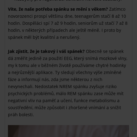
Víte, že naše potřeba spánku se mění s věkem?
Zatímco
novorozenci prospí většinu dne, teenagerům stačí 8 až 10
hodin. Dospěláci spí 7 až 9 hodin, seniorům už stačí 7 až 8
hodin, v některých případech ale ještě méně. I proto by
spánek měl být kvalitní a nerušený.
Jak zjistit, že je takový i váš spánek?
Obecně se spánek
dá změřit jedině za použití EEG, který snímá mozkové vlny,
my k tomu ale v běžném životě používáme chytré hodinky
a nejrůznější aplikace. Ty sledují všechny výše zmíněné
fáze a informují nás, zda jsme některou z nich
nevynechali. Nedostatek NREM spánku zvyšuje riziko
psychických problémů, málo REM spánku zase může mít
negativní vliv na paměť a učení, funkce metabolismu a
soustředění, může způsobit i zhoršené vnímání a snížit
práh bolesti.