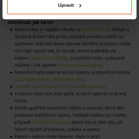
nebolelo nejen v noci, ale ani přes den, je třeba se hýbat a
Upravit
tělu umožnit i opravdový odpočinek.
Připravte si ty
nejlepší podmínky na spánek a uvidíte, že bolest se bude
zmírňovat. Jak na to?
Během dne si najděte chvilku a
protáhněte se
. Pohyb a
správné držení těla je tou nejlepší prevencí potíží se
spánkem. Kdo má doma kousek volného prostoru, může
mu najít využití tak, že do něj umístí podložku na
cvičení,
balanční podložku
a cvičební míče, vyzkoušet
můžete i SM systém
nebo posilovací gumy
.
Nepodceňujte regeneraci po výkonu, podpořit ji můžete
například pomocí chladivých gelů
.
Vyberte si postel, která něco vydrží a nevrže
.
V ložnici nebo tam, kde spíte, si na ni vyberte to pravé
místo.
Postel opatřete kvalitním roštem a matrací, která tělu
poskytne potřebnou oporu. Nejlepší volbou je v tomto
případě
zdravotní matrace
, která má za úkol tělu při
ležení zajistit přirozenou polohu a oporu.
Pokud v ložnici máte televizi, dejte ji pryč.