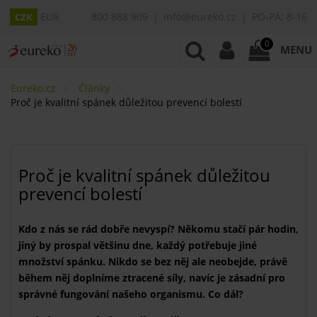
EUR
800 888 909
info@eureko.cz
PO-PÁ: 8-16
CZK
0
MENU
Eureko.cz
Články
Proč je kvalitní spánek důležitou prevencí bolestí
Proč je kvalitní spánek důležitou
prevencí bolestí
Kdo z nás se rád dobře nevyspí? Někomu stačí pár hodin,
jiný by prospal většinu dne, každý potřebuje jiné
množství spánku. Nikdo se bez něj ale neobejde, právě
během něj doplníme ztracené síly, navíc je zásadní pro
správné fungování našeho organismu. Co dál?