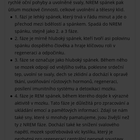
rychlé oční pohyby a uvolněné svaly, NREM spánek pak
útlum mozkové činnosti, celkové uvolnění a tělesný klid.
1. fází je lehký spánek, který trvá v řádu minut a jde o
přechod mezi bdělostí a spánkem. Spadá do NREM
spánku, stejně jako 2. a 3 fáze.
2. fáze je mírně hluboký spánek, kteří tvoří asi polovinu
spánku dospělého člověka a hraje klíčovou roli v
regeneraci a odpočinku.
3. fáze se označuje jako hluboký spánek. Během něho
se mozek odpojí od vnějšího světa, poklesne srdeční
tep, uvolní se svaly, dech se zklidní a dochází k opravě
tkání, uvolňování růstových hormonů, regeneraci,
posílení imunitního systému a detoxikaci mozku.
4. fáze je REM spánek, během kterého dojde k výrazné
aktivitě v mozku. Tato fáze je důležitá pro zpracování a
ukládání emocí a paměťových informací. Zdají se nám
také sny, které si mnohdy pamatujeme, jsou živější než
ty z NREM fáze. Dochází také ke snížení svalového
napětí, mozek spotřebovává víc kyslíku, který je
nezbytný pro regeneraci centrální nervové soustavy.