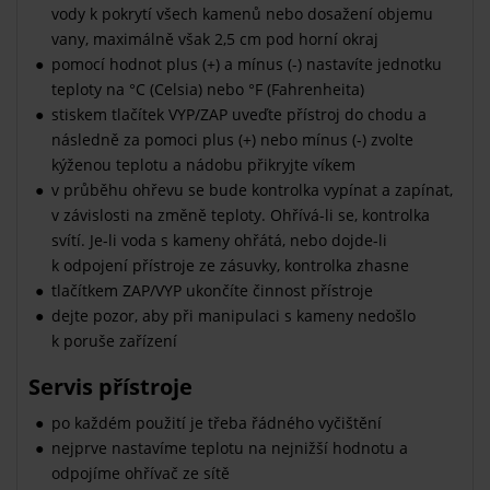
vody k pokrytí všech kamenů nebo dosažení objemu
vany, maximálně však 2,5 cm pod horní okraj
pomocí hodnot plus (+) a mínus (-) nastavíte jednotku
teploty na °C (Celsia) nebo °F (Fahrenheita)
stiskem tlačítek VYP/ZAP uveďte přístroj do chodu a
následně za pomoci plus (+) nebo mínus (-) zvolte
kýženou teplotu a nádobu přikryjte víkem
v průběhu ohřevu se bude kontrolka vypínat a zapínat,
v závislosti na změně teploty. Ohřívá-li se, kontrolka
svítí. Je-li voda s kameny ohřátá, nebo dojde-li
k odpojení přístroje ze zásuvky, kontrolka zhasne
tlačítkem ZAP/VYP ukončíte činnost přístroje
dejte pozor, aby při manipulaci s kameny nedošlo
k poruše zařízení
Servis přístroje
po každém použití je třeba řádného vyčištění
nejprve nastavíme teplotu na nejnižší hodnotu a
odpojíme ohřívač ze sítě