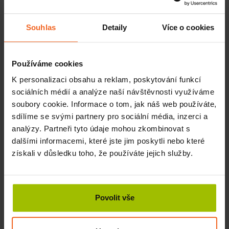
se suchým zipem, 2 ks
SKLADEM
Souhlas
Detaily
Více o cookies
190 Kč
Více
Profi sada lávových kamenů Hot Stone
Používáme cookies
Premium, 59 kusů
INFO V OBCHODU
K personalizaci obsahu a reklam, poskytování funkcí
3620 Kč
Více
sociálních médií a analýze naší návštěvnosti využíváme
soubory cookie. Informace o tom, jak náš web používáte,
Lávové kameny Hot Stone Premium,
sdílíme se svými partnery pro sociální média, inzerci a
chodidlové, 9,5-11,5 cm, 2 ks
analýzy. Partneři tyto údaje mohou zkombinovat s
INFO V OBCHODU
dalšími informacemi, které jste jim poskytli nebo které
450 Kč
Více
získali v důsledku toho, že používáte jejich služby.
Lávové kameny Hot Stone Premium,
dlaňové/hýžďové, 8-9,5 cm, 2 ks
INFO V OBCHODU
Povolit vše
430 Kč
Více
Lávové kameny Hot Stone Premium, střední,