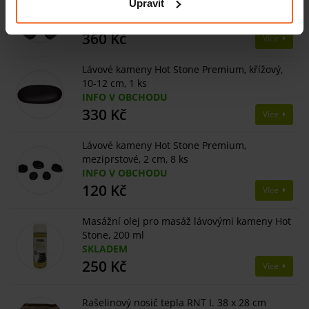
Upravit
6,2-7,5 cm, 4 ks
INFO V OBCHODU
360 Kč
Více
Lávové kameny Hot Stone Premium, křížový,
10-12 cm, 1 ks
INFO V OBCHODU
330 Kč
Více
Lávové kameny Hot Stone Premium,
meziprstové, 2 cm, 8 ks
INFO V OBCHODU
120 Kč
Více
Masážní olej pro masáž lávovými kameny Hot
Stone, 200 ml
SKLADEM
250 Kč
Více
Rašelinový nosič tepla RNT I. 38 x 28 cm