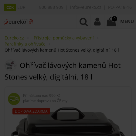
EUR
800 888 909
info@eureko.cz
PO-PÁ: 8-16
CZK
0
MENU
Eureko.cz
Přístroje, pomůcky a vybavení
Parafínky a ohřívače
Ohřívač lávových kamenů Hot Stones velký, digitální, 18 l
Ohřívač lávových kamenů Hot
Stones velký, digitální, 18 l
Při nákupu nad
990 Kč
platíme dopravu po ČR my
DOPRAVA ZDARMA