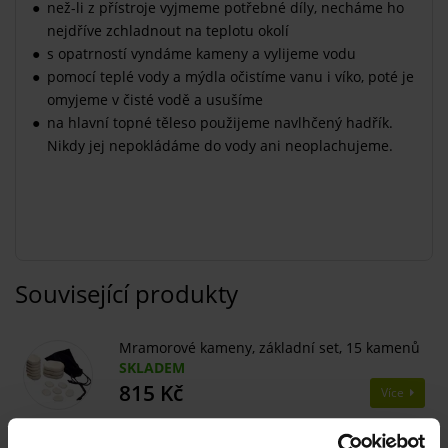
než-li z přístroje vyjmeme potřebné díly, necháme ho
nejdříve zchladnout na teplotu okolí
s opatrností vyndáme kameny a vylijeme vodu
pomocí teplé vody a mýdla očistíme vanu i víko, poté je
omyjeme v čisté vodě a usušíme
na hlavní topné těleso použijeme navlhčený hadřík.
Nikdy jej nepokládáme do vody ani neoplachujeme.
Související produkty
Mramorové kameny, základní set, 15 kamenů
SKLADEM
815 Kč
Více
Froté obinadlo na lávové kameny Hot Stone