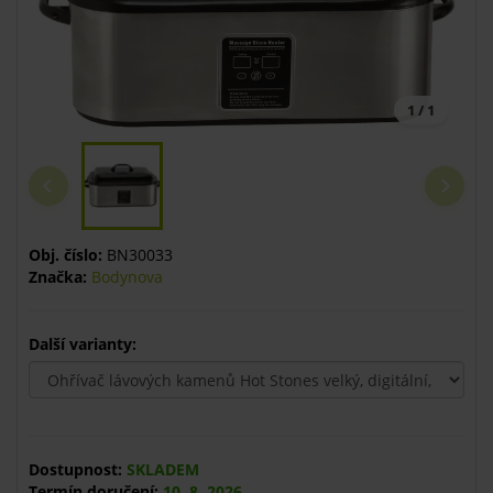
1 / 1
Obj. číslo:
BN30033
Značka:
Bodynova
Další varianty:
Dostupnost:
SKLADEM
Termín doručení:
10. 8. 2026