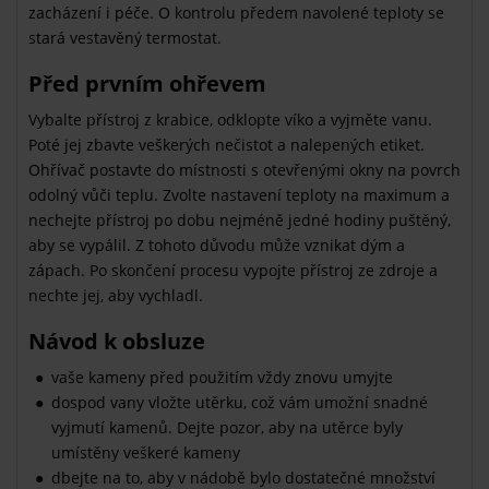
zacházení i péče. O kontrolu předem navolené teploty se
stará vestavěný termostat.
Před prvním ohřevem
Vybalte přístroj z krabice, odklopte víko a vyjměte vanu.
Poté jej zbavte veškerých nečistot a nalepených etiket.
Ohřívač postavte do místnosti s otevřenými okny na povrch
odolný vůči teplu. Zvolte nastavení teploty na maximum a
nechejte přístroj po dobu nejméně jedné hodiny puštěný,
aby se vypálil. Z tohoto důvodu může vznikat dým a
zápach. Po skončení procesu vypojte přístroj ze zdroje a
nechte jej, aby vychladl.
Návod k obsluze
vaše kameny před použitím vždy znovu umyjte
dospod vany vložte utěrku, což vám umožní snadné
vyjmutí kamenů. Dejte pozor, aby na utěrce byly
umístěny veškeré kameny
dbejte na to, aby v nádobě bylo dostatečné množství