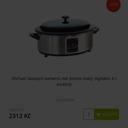
-20%
Ohřívač lávových kamenů Hot Stones malý, digitální, 6 l
(oválný)
SKLADEM
2890 Kč
KOUPIT
2312 Kč