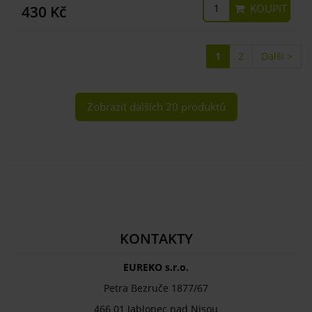
KOUPIT
430 Kč
1
2
Další >
Zobrazit dalších 20 produktů
KONTAKTY
EUREKO s.r.o.
Petra Bezruče 1877/67
466 01 Jablonec nad Nisou