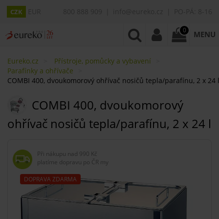
EUR
800 888 909
info@eureko.cz
PO-PÁ: 8-16
CZK
0
MENU
Eureko.cz
Přístroje, pomůcky a vybavení
Parafínky a ohřívače
COMBI 400, dvoukomorový ohřívač nosičů tepla/parafínu, 2 x 24 
COMBI 400, dvoukomorový
ohřívač nosičů tepla/parafínu, 2 x 24 l
Při nákupu nad
990 Kč
platíme dopravu po ČR my
DOPRAVA ZDARMA