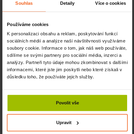
Souhlas
Detaily
Více o cookies
ks
SKLADEM
300 Kč
Více
Používáme cookies
Rašelinový zábal 60 x 40 cm JRZ III. Klasik, 10
K personalizaci obsahu a reklam, poskytování funkcí
ks
sociálních médií a analýze naší návštěvnosti využíváme
SKLADEM
soubory cookie. Informace o tom, jak náš web používáte,
350 Kč
Více
sdílíme se svými partnery pro sociální média, inzerci a
analýzy. Partneři tyto údaje mohou zkombinovat s dalšími
Rašelinový zábal 60 x 40 cm JRZ III. Klasik, 20
ks
informacemi, které jste jim poskytli nebo které získali v
SKLADEM
důsledku toho, že používáte jejich služby.
620 Kč
Více
Rašelinový zábal 30 x 40 cm JRZ I. Premium,
30 ks
Povolit vše
SKLADEM
780 Kč
Více
Upravit
Rašelinový zábal 30 x 40 cm JRZ I. Premium,