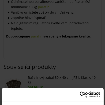
Odnímatelnou parafínovou vaničku naplňte směsí
minimálně 10 kg
parafínu
.
Vaničku umístěte zpátky do vnitřní vany.
Zapněte hlavní spínač.
Na digitálním regulátoru zvolte vámi požadovanou
teplotu.
Doporučujeme
parafín
vyráběný v lékopisné kvalitě.
Související produkty
Rašelinový zábal 30 x 40 cm JRZ I. Klasik, 10
ks
SKLADEM
300 Kč
Více
Rašelinový zábal 15 x 40 cm JRZ II. Klasik, 20