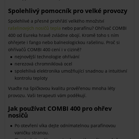
Spolehlivý pomocník pro velké provozy
Spolehlivé a přesné prohřátí velkého množství
rašelinových nosičů tepla
nebo parafínu? Ohřívač COMBI
400 od Eureka hravě zvládne obojí. Kromě toho s ním
ohřejete i fango nebo balneologickou rašelinu. Proč si
ohřívačů COMBI 400 cení i v cizině?
nejnovější technologie ohřívání
nerezová chromniklová ocel
spolehlivá elektronika umožňující snadnou a intuitivní
kontrolu teploty
Vsaďte na špičkovou kvalitu prověřenou mnoha léty
provozu. Vaši terapeuti vám poděkují.
Jak používat COMBI 400 pro ohřev
nosičů
Po otevření víka dejte odnímatelnou parafínovou
vaničku stranou.