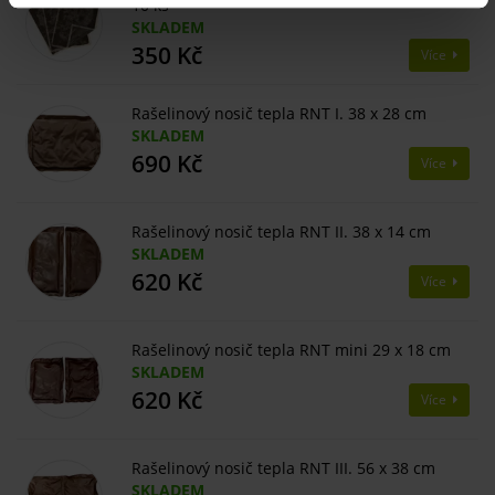
10 ks
SKLADEM
350 Kč
Více
Rašelinový nosič tepla RNT I. 38 x 28 cm
SKLADEM
690 Kč
Více
Rašelinový nosič tepla RNT II. 38 x 14 cm
SKLADEM
620 Kč
Více
Rašelinový nosič tepla RNT mini 29 x 18 cm
SKLADEM
620 Kč
Více
Rašelinový nosič tepla RNT III. 56 x 38 cm
SKLADEM