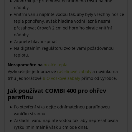
Zkontrolujte přítomnost ochranného roštu na dně
nádoby.
Vnitřní vanu naplňte vodou tak, aby byly všechny nosiče
tepla ponořeny, avšak hladina vodní lázně nesmí
přesahovat úroveň 2 cm od horního okraje vnitřní
nádoby.
Zapněte hlavní spínač.
Na digitálním regulátoru zvolte vámi požadovanou
teplotu.
Nezapomeňte na
nosiče tepla
.
Vyzkoušejte jednorázové
rašelinové zábaly
a novinku na
trhu jednorázové
BIO voskové zábaly
přímo od výrobce.
Jak používat COMBI 400 pro ohřev
parafínu
Po otevření víka dejte odnímatelnou parafínovou
vaničku stranou.
Základní vanu naplňte vodou tak, aby nepřesahovala
rysku (minimálně však 3 cm ode dna).