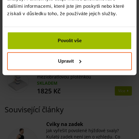
Kostra člověka, model Peter s pohyblivou
dalšími informacemi, které jste jim poskytli nebo které
páteří a vyznačenými svaly
získali v důsledku toho, že používáte jejich služby.
DO MĚSÍCE
29205 Kč
Více
Pohyblivá páteř s hlavicemi femuru
Povolit vše
SKLADEM
3338 Kč
Více
Upravit
Model lidských bederních obratlů s vyhřezlou
meziobratlovou ploténkou
SKLADEM
1825 Kč
Více
Související články
​Cviky na zadek
Jak vyřešit povolené hýžďové svaly?
Kulatý zadek není jen o vzhledu. Co