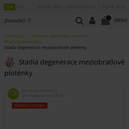
EUR
800 888 909
info@eureko.cz
PO-PÁ: 8-16
CZK
0
MENU
Eureko.cz
Přístroje, pomůcky a vybavení
Anatomické modely
Stadia degenerace meziobratlové ploténky
Stadia degenerace meziobratlové
ploténky
Při nákupu nad
990 Kč
platíme dopravu po ČR my
DOPRAVA ZDARMA