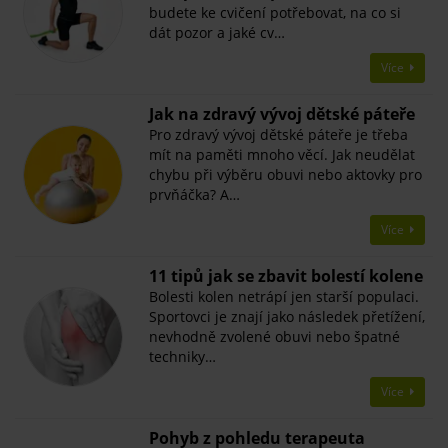
budete ke cvičení potřebovat, na co si
dát pozor a jaké cv…
Více
​Jak na zdravý vývoj dětské páteře
Pro zdravý vývoj dětské páteře je třeba
mít na paměti mnoho věcí. Jak neudělat
chybu při výběru obuvi nebo aktovky pro
prvňáčka? A…
Více
11 tipů jak se zbavit bolestí kolene
Bolesti kolen netrápí jen starší populaci.
Sportovci je znají jako následek přetížení,
nevhodně zvolené obuvi nebo špatné
techniky…
Více
Pohyb z pohledu terapeuta