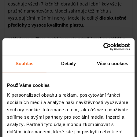
obsahuje všech 7 krčních obratlů i bazi lební, kdy vše je
pružně namontováno. Model zahrnuje též míchu s
vystupujícími míšními nervy. Model je odlitý
dle skutečné
předlohy z vysoce kvalitního plastu
.
Základním pilířem lidské kostry je páteř, která se skládá z
obratlů. Tento model demonstruje krční část páteře
složenou ze 7 krčních obratlů, spojených meziobratlovými
ploténkami. Výborně je zde vidět kloubní spojení mezi
Souhlas
Detaily
Více o cookies
prvním krčním obratlem (nosičem) a bazí lební. Model je
umístěn na odnímatelném podstavci.
Používáme cookies
K personalizaci obsahu a reklam, poskytování funkcí
sociálních médií a analýze naší návštěvnosti využíváme
Související produkty
soubory cookie. Informace o tom, jak náš web používáte,
sdílíme se svými partnery pro sociální média, inzerci a
Pohyblivá páteř s pánví
analýzy. Partneři tyto údaje mohou zkombinovat s
SKLADEM
dalšími informacemi, které jste jim poskytli nebo které
3125 Kč
Více