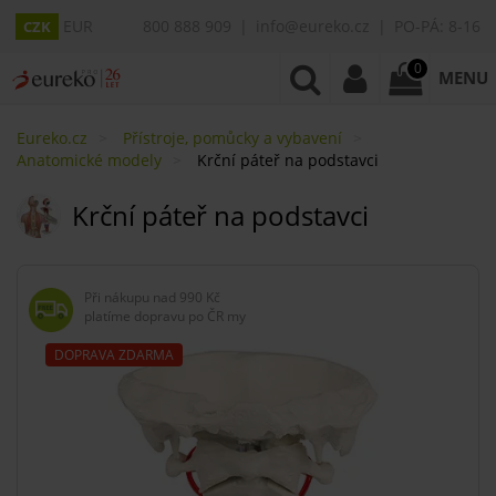
EUR
800 888 909
info@eureko.cz
PO-PÁ: 8-16
CZK
0
MENU
Eureko.cz
Přístroje, pomůcky a vybavení
Anatomické modely
Krční páteř na podstavci
Krční páteř na podstavci
Při nákupu nad
990 Kč
platíme dopravu po ČR my
DOPRAVA ZDARMA