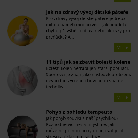
​Jak na zdravý vývoj dětské páteře
Pro zdravý vývoj dětské páteře je třeba
mít na paměti mnoho věcí. Jak neudělat
chybu při výběru obuvi nebo aktovky pro
prvňáčka? A…
Více
11 tipů jak se zbavit bolestí kolene
Bolesti kolen netrápí jen starší populaci.
Sportovci je znají jako následek přetížení,
nevhodně zvolené obuvi nebo špatné
techniky…
Více
Pohyb z pohledu terapeuta
Jak pohyb souvisí s naší psychikou?
Rozhodně víc, než si myslíme. Jak
můžeme pomocí pohybu bojovat proti
stresu a úzkostem se dozv…