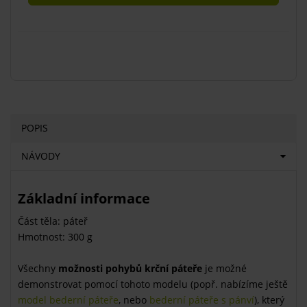
POPIS
NÁVODY
Základní informace
Část těla: páteř
Hmotnost: 300 g
Všechny
možnosti pohybů krční páteře
je možné
demonstrovat pomocí tohoto modelu (popř. nabízíme ještě
model bederní páteře
, nebo
bederní páteře s pánví
), který