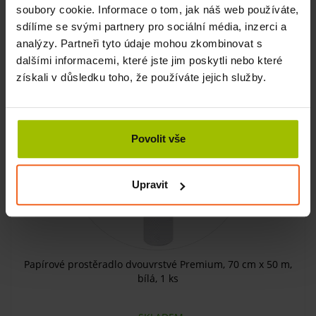
soubory cookie. Informace o tom, jak náš web používáte,
1068 Kč
sdílíme se svými partnery pro sociální média, inzerci a
KOUPIT
983 Kč
analýzy. Partneři tyto údaje mohou zkombinovat s
dalšími informacemi, které jste jim poskytli nebo které
získali v důsledku toho, že používáte jejich služby.
Povolit vše
Upravit
Papírové prostěradlo dvouvrstvé Premium, 70 cm x 50 m,
bílá, 1 ks