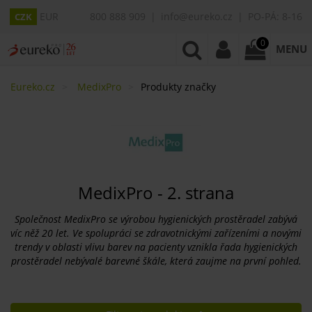
EUR
800 888 909
info@eureko.cz
PO-PÁ: 8-16
CZK
0
MENU
Eureko.cz
MedixPro
Produkty značky
MedixPro - 2. strana
Společnost MedixPro se výrobou hygienických prostěradel zabývá
víc něž 20 let. Ve spolupráci se zdravotnickými zařízeními a novými
trendy v oblasti vlivu barev na pacienty vznikla řada hygienických
prostěradel nebývalé barevné škále, která zaujme na první pohled.