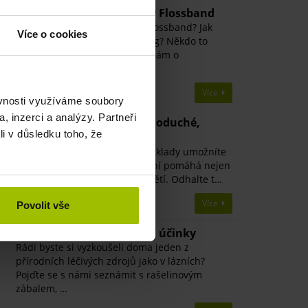
Recenze kompresní gumy Flossband
Jak působí kompresní gumy Flossband? Jak
Více o cookies
účinná je metoda Easy Flossing? Někdo to
otestoval za vás. Mrkněte, co nám o
terapeutické…
Více
ěvnosti využíváme soubory
, inzerci a analýzy. Partneři
Míčkování - geniálně jednoduché,
li v důsledku toho, že
překvapivě účinné
Poznejte, jak s minimálními náklady umožníte
dětem řádně dýchat. Míčkování pomáhá nejen
při dýchacích problémech u dětí. Odhalte t…
Více
Povolit vše
Rašelinové zábaly a jejich účinky
Rádi byste si vyzkoušeli doma jeden z
přírodních léčivých zdrojů jako v lázních?
Pojďte se s námi seznámit s rašelinovým
zábalem, …