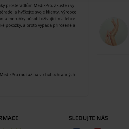
díky prostěradlům MedixPro. Zkuste i vy
ěradel a hýčkejte svoje klienty. Výrobce
anta meruňky působí oživujícím a lehce
ské pokožky, a proto vypadá přirozeně a
 MedixPro řadí až na vrchol ochranných
RMACE
SLEDUJTE NÁS