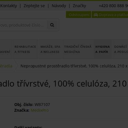
|
Kontakty
|
Zeptejte se
|
Návody
|
Značky
+420 800 888 9
Odstoupení
Doprava a platba
REHABILITACE
MASÁŽE, SPA
TRADIČNÍ ČÍNSKÁ
HYGIENA
DOMÁCÍ 
BAVENÍ
A FITNESS
A WELLNESS
MEDICÍNA
A PAPÍR
A POSIL
těradla
Nepropustné prostěradlo třívrstvé, 100% celulóza, 210 x
lo třívrstvé, 100% celulóza, 210
Obj. číslo:
WB7107
Značka:
MedixPro
Další varianty: