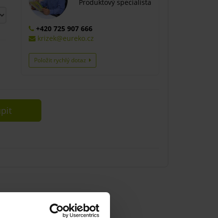
Produktový specialista
+420 725 907 666
krizek@eureko.cz
Položit rychlý dotaz
pit
ící články