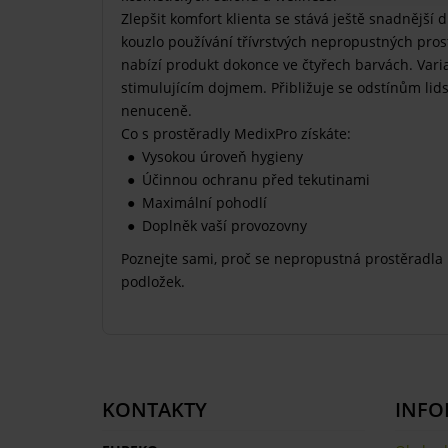
Zlepšit komfort klienta se stává ještě snadnější 
kouzlo používání třívrstvých nepropustných prost
nabízí produkt dokonce ve čtyřech barvách. Vari
stimulujícím dojmem. Přibližuje se odstínům lid
nenuceně.
Co s prostěradly MedixPro získáte:
Vysokou úroveň hygieny
Účinnou ochranu před tekutinami
Maximální pohodlí
Doplněk vaší provozovny
Poznejte sami, proč se nepropustná prostěradla
podložek.
KONTAKTY
INFO