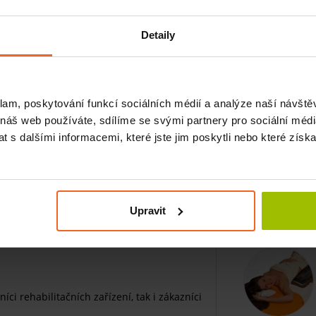
Detaily
klam, poskytování funkcí sociálních médií a analýze naší návšt
 náš web používáte, sdílíme se svými partnery pro sociální média
prostěradel MedixPro
 s dalšími informacemi, které jste jim poskytli nebo které získa
riálu a záruku pohlcení tekutiny. Třetí
 emulze, oleje ani jiné
masážní přípravky.
Upravit
ěním a prodlouží tak jeho životnost.
stotu.
íci rehabilitačních zařízení, tak i zákazníci