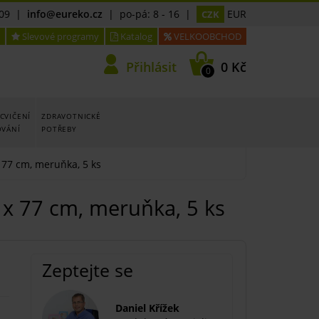
09
|
info@eureko.cz
| po-pá: 8 - 16 |
EUR
CZK
Slevové programy
Katalog
VELKOOBCHOD
Přihlásit
0 Kč
0
CVIČENÍ
ZDRAVOTNICKÉ
OVÁNÍ
POTŘEBY
 77 cm, meruňka, 5 ks
 x 77 cm, meruňka, 5 ks
Zeptejte se
Daniel Křížek