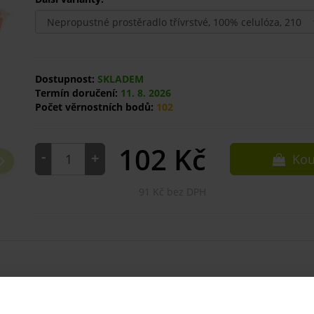
Dostupnost:
SKLADEM
Termín doručení:
11. 8. 2026
Počet věrnostních bodů:
102
102
Kč
-
+
Kou
91 Kč bez DPH
Souvisej