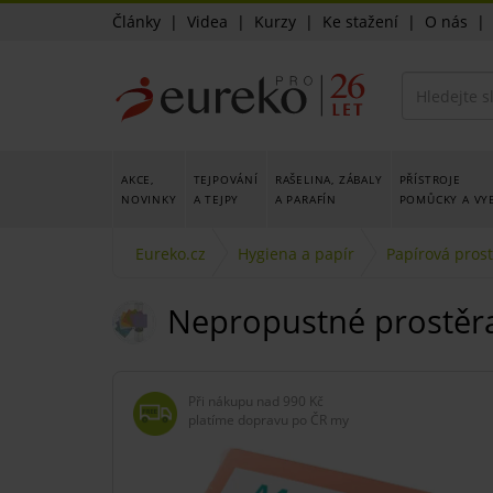
Články
|
Videa
|
Kurzy
|
Ke stažení
|
O nás
AKCE,
TEJPOVÁNÍ
RAŠELINA, ZÁBALY
PŘÍSTROJE
NOVINKY
A TEJPY
A PARAFÍN
POMŮCKY A VY
Eureko.cz
Hygiena a papír
Papírová pros
Nepropustné prostěrad
Při nákupu nad
990 Kč
platíme dopravu po ČR my