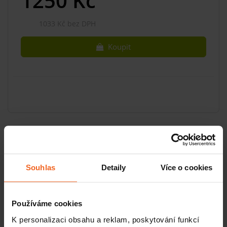
1250
Kč
1033 Kč bez DPH
Koupit
POPIS
Souhlas
Detaily
Více o cookies
NÁVODY
Základní informace
Používáme cookies
Velikost balení [Ks]: 1 pár
K personalizaci obsahu a reklam, poskytování funkcí