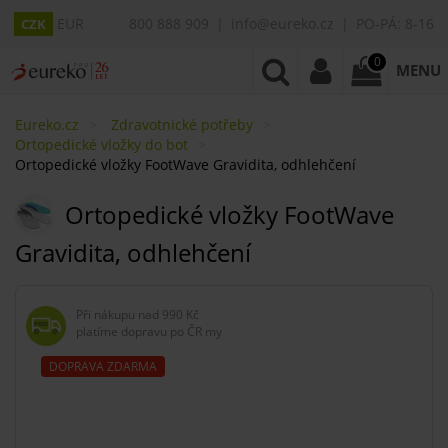
EUR
800 888 909
info@eureko.cz
PO-PÁ: 8-16
CZK
0
MENU
Eureko.cz
Zdravotnické potřeby
Ortopedické vložky do bot
Ortopedické vložky FootWave Gravidita, odhlehčení
Ortopedické vložky FootWave
Gravidita, odhlehčení
Při nákupu nad
990 Kč
platíme dopravu po ČR my
DOPRAVA ZDARMA