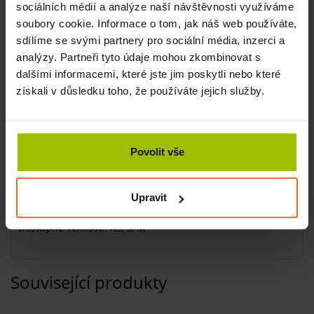
Typ: ortopedické vložky
sociálních médií a analýze naší návštěvnosti využíváme
soubory cookie. Informace o tom, jak náš web používáte,
Vložky slouží jako
prevence bolesti
nohou v těhotenství
sdílíme se svými partnery pro sociální média, inzerci a
nebo k její léčbě. Tyto stélky využijí také osoby vyžadující
analýzy. Partneři tyto údaje mohou zkombinovat s
výraznější
odlehčení nosných kloubů
, pacienti
dalšími informacemi, které jste jim poskytli nebo které
s artrotickým a artritickým onemocněním nebo osoby
získali v důsledku toho, že používáte jejich služby.
s větší tělesnou hmotností.
Stélka obnovuje propadlou
klenbu
nohy, udržuje chodidlo
ve správné poloze a tím zajistí správnou polohu těla, tlumí
Povolit vše
otřesy chodidel způsobené pohybem. Svým nekonfliktně
mírným, ale mechanicky přesným nastavením je vhodná
na větší typů chodidla.
Upravit
Dostupné velikosti: XS, S, M
Související produkty