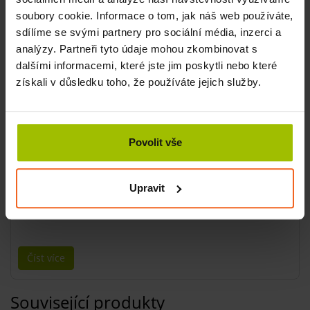
zklidňuje tělo i mysl
soubory cookie. Informace o tom, jak náš web používáte,
zjemňuje pokožku
sdílíme se svými partnery pro sociální média, inzerci a
podporuje relaxaci
analýzy. Partneři tyto údaje mohou zkombinovat s
Složení
dalšími informacemi, které jste jim poskytli nebo které
získali v důsledku toho, že používáte jejich služby.
Hydrogenated Soybean Oil, Butyrospermum Parkii Butter,
Carthamus Tinctorius Seed Oil, Helianthus Annuus Seed
Oil, Hydrogenated Coconut Oil, Persea Gratissima Oil,
Parfum, Copernicia Cerifera Cera, Alpha-isomethyl Ionone,
Povolit vše
Carvone, Coumarin, Eugenia Caryophyllus Oil, Eugenol,
Geraniol, Juniperus Virginiana Oil, Lavandula Oil/Extract,
Limonene, Linalool, Linalyl Acetate, Pinene, Tetramethyl
Upravit
Acetyloctahydronaphthalenes, Vanillin, Tocopherol.
Číst více
Související produkty