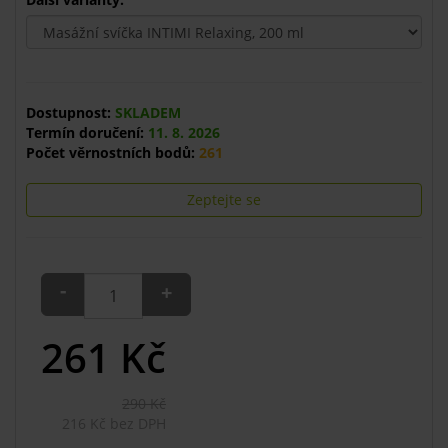
Dostupnost:
SKLADEM
Termín doručení:
11. 8. 2026
Počet věrnostních bodů:
261
Zeptejte se
-
+
261
Kč
290 Kč
216 Kč bez DPH