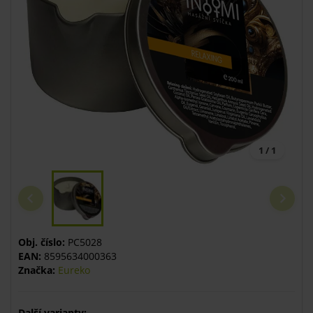
1 / 1
Obj. číslo:
PC5028
EAN:
8595634000363
Značka:
Eureko
Další varianty: