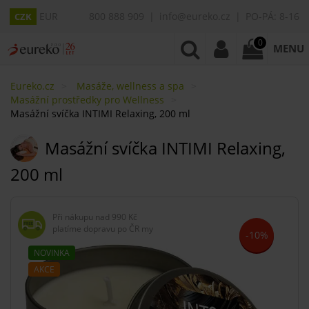
EUR
800 888 909
info@eureko.cz
PO-PÁ: 8-16
CZK
0
MENU
Eureko.cz
Masáže, wellness a spa
Masážní prostředky pro Wellness
Masážní svíčka INTIMI Relaxing, 200 ml
Masážní svíčka INTIMI Relaxing,
200 ml
Při nákupu nad
990 Kč
platíme dopravu po ČR my
-10%
NOVINKA
AKCE