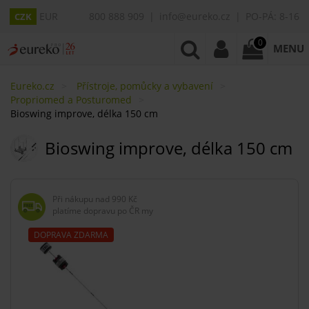
EUR
800 888 909
info@eureko.cz
PO-PÁ: 8-16
CZK
0
MENU
Eureko.cz
Přístroje, pomůcky a vybavení
Propriomed a Posturomed
Bioswing improve, délka 150 cm
Bioswing improve, délka 150 cm
Při nákupu nad
990 Kč
platíme dopravu po ČR my
DOPRAVA ZDARMA