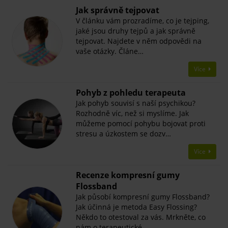
Jak správně tejpovat
V článku vám prozradíme, co je tejping,
jaké jsou druhy tejpů a jak správně
tejpovat. Najdete v něm odpovědi na
vaše otázky. Článe…
Více
Pohyb z pohledu terapeuta
Jak pohyb souvisí s naší psychikou?
Rozhodně víc, než si myslíme. Jak
můžeme pomocí pohybu bojovat proti
stresu a úzkostem se dozv…
Více
Recenze kompresní gumy
Flossband
Jak působí kompresní gumy Flossband?
Jak účinná je metoda Easy Flossing?
Někdo to otestoval za vás. Mrkněte, co
nám o terapeutické…