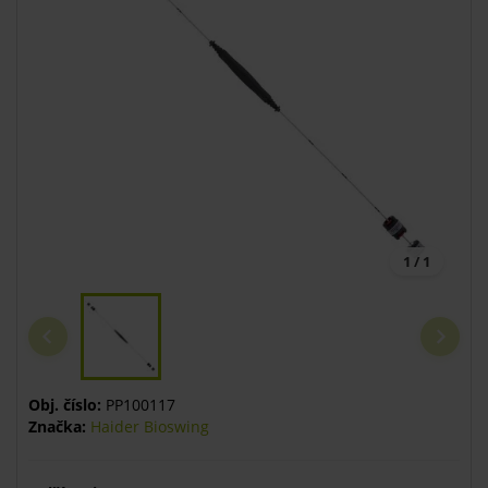
1 / 1
Obj. číslo:
PP100117
Značka:
Haider Bioswing