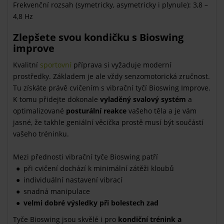
Frekvenční rozsah (symetricky, asymetricky i plynule): 3,8 –
4,8 Hz
Zlepšete svou kondičku s Bioswing
improve
Kvalitní
sportovní
příprava si vyžaduje moderní
prostředky. Základem je ale vždy senzomotorická zručnost.
Tu získáte právě cvičením s vibrační tyčí Bioswing Improve.
K tomu přidejte dokonale
vyladěný svalový systém
a
optimalizované
posturální reakce
vašeho těla a je vám
jasné, že takhle geniální věcička prostě musí být součástí
vašeho tréninku.
Mezi přednosti vibrační tyče Bioswing patří
při cvičení dochází k minimální zátěži kloubů
individuální nastavení vibrací
snadná manipulace
velmi dobré výsledky při bolestech zad
Tyče Bioswing jsou skvělé i pro
kondiční trénink a