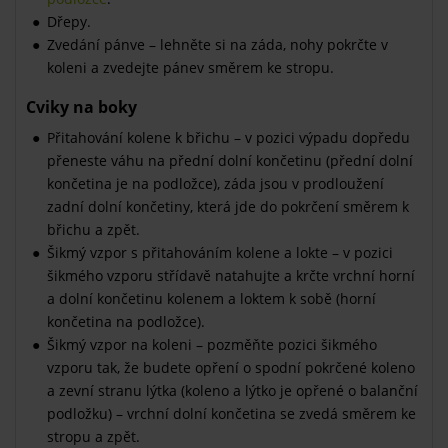
Dřepy.
Zvedání pánve – lehněte si na záda, nohy pokrčte v
koleni a zvedejte pánev směrem ke stropu.
Cviky na boky
Přitahování kolene k břichu – v pozici výpadu dopředu
přeneste váhu na přední dolní končetinu (přední dolní
končetina je na podložce), záda jsou v prodloužení
zadní dolní končetiny, která jde do pokrčení směrem k
břichu a zpět.
Šikmý vzpor s přitahováním kolene a lokte – v pozici
šikmého vzporu střídavě natahujte a krčte vrchní horní
a dolní končetinu kolenem a loktem k sobě (horní
končetina na podložce).
Šikmý vzpor na koleni – pozměňte pozici šikmého
vzporu tak, že budete opření o spodní pokrčené koleno
a zevní stranu lýtka (koleno a lýtko je opřené o balanční
podložku) – vrchní dolní končetina se zvedá směrem ke
stropu a zpět.