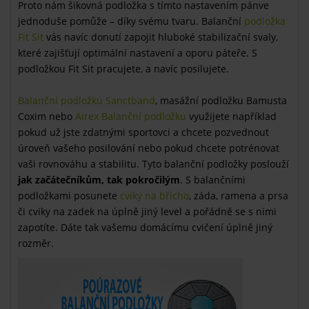
Proto nám šikovná podložka s tímto nastavením pánve
jednoduše pomůže – díky svému tvaru. Balanční
podložka
Fit Sit
vás navíc donutí zapojit hluboké stabilizační svaly,
které zajišťují optimální nastavení a oporu páteře. S
podložkou Fit Sit pracujete, a navíc posilujete.
Balanční podložku Sanctband
, masážní podložku Bamusta
Coxim nebo
Airex Balanční podložku
využijete například
pokud už jste zdatnými sportovci a chcete pozvednout
úroveň vašeho posilování nebo pokud chcete potrénovat
vaši rovnováhu a stabilitu. Tyto balanční podložky poslouží
jak začátečníkům, tak pokročilým
. S balančními
podložkami posunete
cviky na břicho
, záda, ramena a prsa
či cviky na zadek na úplně jiný level a pořádně se s nimi
zapotíte. Dáte tak vašemu domácímu cvičení úplně jiný
rozměr.