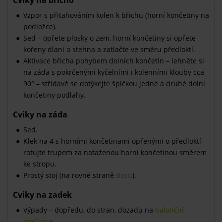
Vzpor s přitahováním kolen k břichu (horní končetiny na
podložce).
Sed – opřete plosky o zem, horní končetiny si opřete
kořeny dlaní o stehna a zatlačte ve směru předloktí.
Aktivace břicha pohybem dolních končetin – lehněte si
na záda s pokrčenými kyčelními i kolenními klouby cca
90° – střídavě se dotýkejte špičkou jedné a druhé dolní
končetiny podlahy.
Cviky na záda
Sed.
Klek na 4 s horními končetinami opřenými o předloktí –
rotujte trupem za nataženou horní končetinou směrem
ke stropu.
Prostý stoj (na rovné straně
Bosu
).
Cviky na zadek
Výpady – dopředu, do stran, dozadu na
balanční
podložce
.