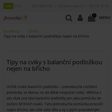
EUR
800 888 909
info@eureko.cz
PO-PÁ: 8-16
CZK
0
MENU
Eureko.cz
Články
Tipy na cviky s balanční podložkou nejen na břicho
Tipy na cviky s balanční podložkou
nejen na břicho
Určitě znáte balanční podložku – jednoduchá cvičební
pomůcka, se kterou se dá dělat nespočet cviků. Většina z
vás však zná tyto balanční podložky jen jako pomůcku ke
cvičení břišních svalů. Tato jednoduchá pomůcka procvičí
nejen břicho, ale celé vaše tělo a vy s jejím pravidelným