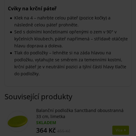
Cviky na krční páteř
Klek na 4 – nahrbte celou páteř (pozice kočky) a
následně celou páteř prohněte.
Sed s dolními končetinami opřenými o zem v 90° v
kyčelních kloubech, páteř napřímená – střídavě otáčejte
hlavu doprava a doleva.
Tlak do podložky – lehněte si na záda hlavou na
podložku, vytahujte se směrem za temenními kostmi,
krční páteř je v neutrální pozici a týlní částí hlavy tlačte
do podložky.
Související produkty
Balanční podložka Sanctband oboustranná
33 cm, limetka
SKLADEM
364 Kč
Více
455 Kč