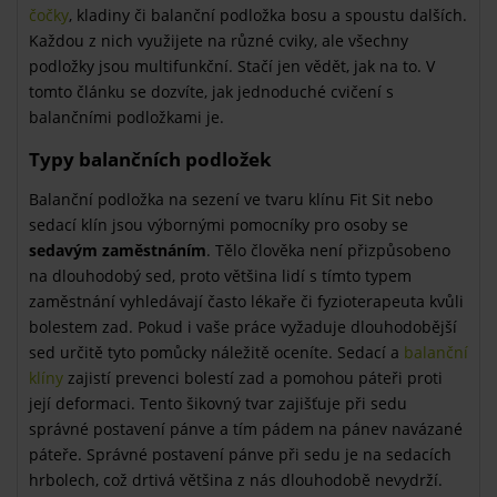
čočky
, kladiny či balanční podložka bosu a spoustu dalších.
Každou z nich využijete na různé cviky, ale všechny
podložky jsou multifunkční. Stačí jen vědět, jak na to. V
tomto článku se dozvíte, jak jednoduché cvičení s
balančními podložkami je.
Typy balančních podložek
Balanční podložka na sezení ve tvaru klínu Fit Sit nebo
sedací klín jsou výbornými pomocníky pro osoby se
sedavým zaměstnáním
. Tělo člověka není přizpůsobeno
na dlouhodobý sed, proto většina lidí s tímto typem
zaměstnání vyhledávají často lékaře či fyzioterapeuta kvůli
bolestem zad. Pokud i vaše práce vyžaduje dlouhodobější
sed určitě tyto pomůcky náležitě oceníte. Sedací a
balanční
klíny
zajistí prevenci bolestí zad a pomohou páteři proti
její deformaci. Tento šikovný tvar zajišťuje při sedu
správné postavení pánve a tím pádem na pánev navázané
páteře. Správné postavení pánve při sedu je na sedacích
hrbolech, což drtivá většina z nás dlouhodobě nevydrží.