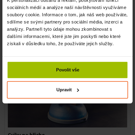
K personalizaci obsahu a reklam, poskytování funkcí
sociálních médií a analýze naší návštěvnosti využíváme
Cviky na ramena
soubory cookie. Informace o tom, jak náš web používáte,
Vzpor.
sdílíme se svými partnery pro sociální média, inzerci a
Šikmý vzpor (horní končetina na podložce).
analýzy. Partneři tyto údaje mohou zkombinovat s
Rozpažování (na Balanční podložce Mambo + tubing).
dalšími informacemi, které jste jim poskytli nebo které
získali v důsledku toho, že používáte jejich služby.
Povolit vše
Upravit
Cviky na břicho