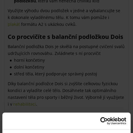
podložkou
, která vám nenechá chvilku klid
Využijte výhodu dvou podložek v jedné a vybalancujte se
k dokonale vyladěnému tělu. K tomu vám pomůže i
plakát
formátu A2 s ukázkou cviků.
Co procvičíte s balanční podložkou Dois
Balanční podložka Dois je skvělá na postupné cvičení svalů
udržujících rovnováhu. Zvládnete s ní procvičit
horní končetiny
dolní končetiny
střed těla, který podporuje správný postoj
Díky balanční podložce Dois si zvýšíte celkovou fyzickou
kondici a vyladíte celé tělo. Dosáhnete tak optimálního
nastavení těla pro sporty i běžný život. Výborně ji využijete
i v
rehabilitaci
.
Péče o balanční podložku
Zajistěte si dlouhou funkčnost vaší podložky dodržováním