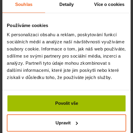
těchto principů:
Souhlas
Detaily
Více o cookies
Podložku
skladujte naležato
na suchém místě stranou
od přímého slunce.
Podložku omývejte pouze
mýdlovou vodou
.
Používáme cookies
Rozpouštědla a ředidla mohou narušit povrch.
Na podložce cvičte
bez bot
.
K personalizaci obsahu a reklam, poskytování funkcí
Po omytí podložku nesušte na radiátorech.
sociálních médií a analýze naší návštěvnosti využíváme
soubory cookie. Informace o tom, jak náš web používáte,
Zásady správného cvičení s balanční
sdílíme se svými partnery pro sociální média, inzerci a
podložkou
analýzy. Partneři tyto údaje mohou zkombinovat s
dalšími informacemi, které jste jim poskytli nebo které
Vždy dodržujte základní postoj:
získali v důsledku toho, že používáte jejich služby.
Nohy mějte mírně rozkročené. Špičky by měly ukazovat
směrem od sebe. Zachovejte rovnoměrné zatížení prstů i
paty. Uvolněte zadek - pánevní kosti by měly táhnout
směrem dolů. Celý hrudní koš musí být zvednutý směrem
Povolit vše
dopředu a nahoru. Ramena táhněte směrem dolů a
dozadu. Bradu tlačte mírně dozadu a čelo směrem ke
stropu tak, aby mezi bradou a hrudní kostí byla mezera.
Upravit