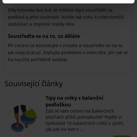
Cvičte bez bot
Díky tréninku bez bot se můžete lépe soustředit na
podklad a jeho vlastnosti. Nutíte tak nohu k intenzivnější
stabilizaci a zlepšení statiky těla.
Soustřeďte se na to, co děláte
Při cvičení se kontrolujte v zrcadle a soustřeďte se na to,
jak svaly pracují. Zvyšujte povědomí o svém těle. Jen tak se
ho naučíte perfektně ovládat.
Související články
Tipy na cviky s balanční
podložkou
Zdá se vám cvičení na balančních
plochách příliš jednoduché? Pojďte si
vyzkoušet 10 balančních cviků a zjistit,
jak jste na tom s …