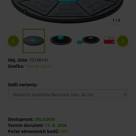
1 / 4
Obj. číslo:
TS100141
Značka:
Trendy Sport
Další varianty:
Dostupnost:
SKLADEM
Termín doručení:
11. 8. 2026
Počet věrnostních bodů:
805