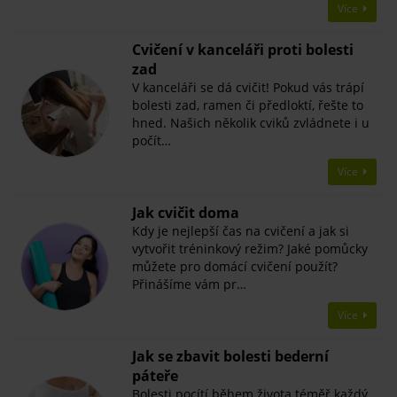
Více
Cvičení v kanceláři proti bolesti
zad
V kanceláři se dá cvičit! Pokud vás trápí
bolesti zad, ramen či předloktí, řešte to
hned. Našich několik cviků zvládnete i u
počít…
Více
Jak cvičit doma
Kdy je nejlepší čas na cvičení a jak si
vytvořit tréninkový režim? Jaké pomůcky
můžete pro domácí cvičení použít?
Přinášíme vám pr…
Více
Jak se zbavit bolesti bederní
páteře
Bolesti pocítí během života téměř každý.