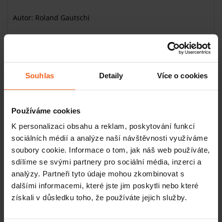
Autor: Roland Gautschi
Kniha je zaměřena na problematiku
spoušťových bodů
(trigger points) a fascie, které hrají klíčovou roli v mnoha
bolestivých stavech a dysfunkcích pohybového aparátu.
Souhlas
Detaily
Více o cookies
Co v knize najdete
Podrobné anatomické informace: Naučte se rozpoznávat
Používáme cookies
spoušťové body a fascie v kontextu lidské anatomie.
Diagnostické techniky: Praktické rady, jak diagnostikovat
K personalizaci obsahu a reklam, poskytování funkcí
problémy spojené se spoušťovými body a fasciemi.
sociálních médií a analýze naší návštěvnosti využíváme
Terapeutické postupy: Přehled technik a metod pro
soubory cookie. Informace o tom, jak náš web používáte,
uvolnění spoušťových bodů a práci s fasciemi.
sdílíme se svými partnery pro sociální média, inzerci a
Ilustrace a fotografie: Více než 100 detailních ilustrací a
analýzy. Partneři tyto údaje mohou zkombinovat s
fotografií pro lepší pochopení teorie i praxe.
dalšími informacemi, které jste jim poskytli nebo které
získali v důsledku toho, že používáte jejich služby.
Tato kniha je ideální pro
fyzioterapeuty, maséry, trenéry,
sportovce
a všechny, kteří chtějí lépe porozumět