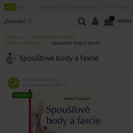
EUR
800 888 909
info@eureko.cz
PO-PÁ: 8-16
CZK
0
MENU
Eureko.cz
Rehabilitace a fitness
Odborná literatura
Spoušťové body a fascie
Spoušťové body a fascie
Při nákupu nad
990 Kč
platíme dopravu po ČR my
NOVINKA