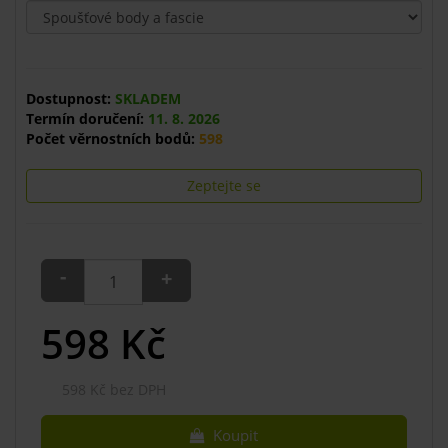
Dostupnost:
SKLADEM
Termín doručení:
11. 8. 2026
Počet věrnostních bodů:
598
Zeptejte se
-
+
598
Kč
598 Kč bez DPH
Koupit