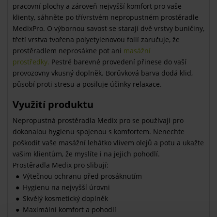
pracovní plochy a zároveň nejvyšší komfort pro vaše
klienty, sáhněte po třívrstvém nepropustném prostěradle
MedixPro. O výbornou savost se starají dvě vrstvy buničiny,
třetí vrstva tvořena polyetylenovou folií zaručuje, že
prostěradlem neprosákne pot ani
masážní
prostředky.
Pestré barevné provedení přinese do vaší
provozovny vkusný doplněk. Borůvková barva dodá klid,
působí proti stresu a posiluje účinky relaxace.
Využití produktu
Nepropustná prostěradla Medix pro se používají pro
dokonalou hygienu spojenou s komfortem. Nenechte
poškodit vaše masážní lehátko vlivem olejů a potu a ukažte
vašim klientům, že myslíte i na jejich pohodlí.
Prostěradla Medix pro slibují:
Výtečnou ochranu před prosáknutím
Hygienu na nejvyšší úrovni
Skvělý kosmetický doplněk
Maximální komfort a pohodlí