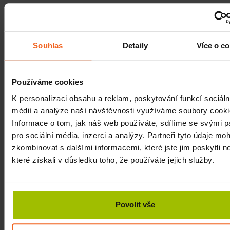
Zvolte si i vy prostěradla MedixPro a dopřejte vám i svým
zákazníkům kvalitu bez kompromisů.
Souhlas
Detaily
Více o c
Související články
Používáme cookies
Terapeutické využití Kompresní
gumy Flossband
K personalizaci obsahu a reklam, poskytování funkcí sociáln
Easy Flossing je bandážování a manuální
médií a analýze naší návštěvnosti využíváme soubory cooki
lymfodrenáž v jedné účinné metodě.
Informace o tom, jak náš web používáte, sdílíme se svými p
Proč pomocí elastické gumy dokážete
pro sociální média, inzerci a analýzy. Partneři tyto údaje mo
potlačit bolesti a …
zkombinovat s dalšími informacemi, které jste jim poskytli n
Více
které získali v důsledku toho, že používáte jejich služby.
Permanent Contour - objevte
kouzlo luxusní relaxace
S bylinnými razítky - luxusní kombinací
Povolit vše
vybraných bylinek a solných krystalů v
organzovém sáčku - dokážete skutečné