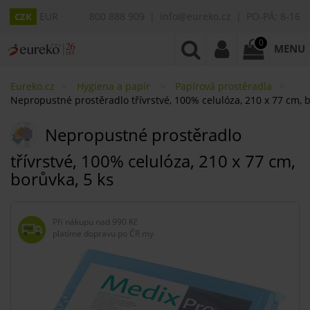
EUR
800 888 909
info@eureko.cz
PO-PÁ: 8-16
CZK
0
MENU
Eureko.cz
Hygiena a papír
Papírová prostěradla
Nepropustné prostěradlo třívrstvé, 100% celulóza, 210 x 77 cm, b
Nepropustné prostěradlo
třívrstvé, 100% celulóza, 210 x 77 cm,
borůvka, 5 ks
Při nákupu nad
990 Kč
platíme dopravu po ČR my