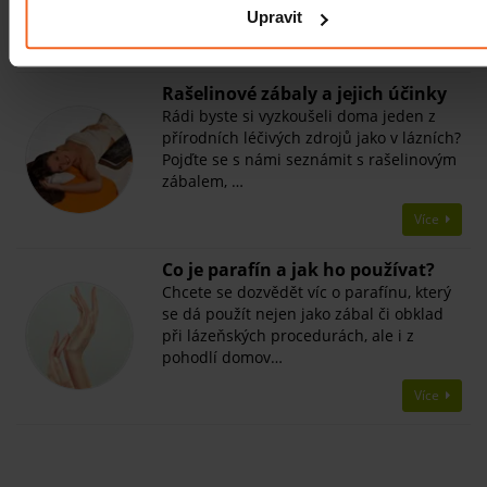
divy. I proto …
Upravit
Více
Rašelinové zábaly a jejich účinky
Rádi byste si vyzkoušeli doma jeden z
přírodních léčivých zdrojů jako v lázních?
Pojďte se s námi seznámit s rašelinovým
zábalem, …
Více
Co je parafín a jak ho používat?
Chcete se dozvědět víc o parafínu, který
se dá použít nejen jako zábal či obklad
při lázeňských procedurách, ale i z
pohodlí domov…
Více