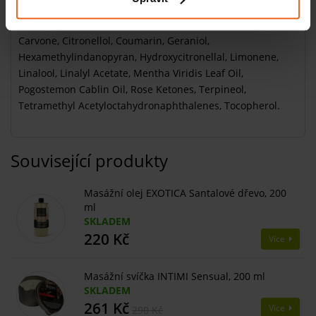
​Carthamus Tinctorius Seed Oil, Helianthus Annuus Seed
Oil, Persea Gratissima Oil, Parfum, Alpha-isomethyl Ionone,
Carvone, Citronellol, Coumarin, Geraniol,
Hexamethylindanopyran, Hydroxycitronellal, Limonene,
Linalool, Linalyl Acetate, Mentha Viridis Leaf Oil,
Pogostemon Cablin Oil, Rose Ketones, Terpineol,
Tetramethyl Acetyloctahydronaphthalenes, Tocopherol.
Související produkty
Masážní olej EXOTICA Santalové dřevo, 200
ml
SKLADEM
220 Kč
Více
Masážní svíčka INTIMI Sensual, 200 ml
SKLADEM
261 Kč
Více
290 Kč