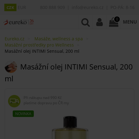
EUR
800 888 909
info@eureko.cz
PO-PÁ: 8-16
CZK
0
MENU
Eureko.cz
Masáže, wellness a spa
Masážní prostředky pro Wellness
Masážní olej INTIMI Sensual, 200 ml
Masážní olej INTIMI Sensual, 200
ml
Při nákupu nad
990 Kč
platíme dopravu po ČR my
NOVINKA