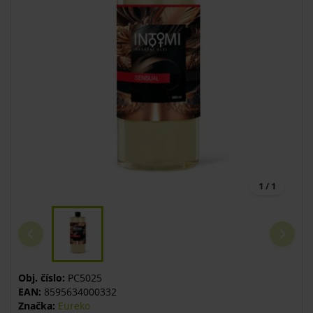
1 / 1
Obj. číslo:
PC5025
EAN:
8595634000332
Značka:
Eureko