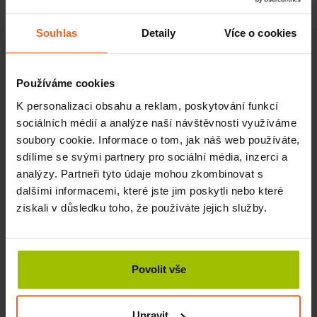
pomalými, plynulými pohyby. Teplo vznikající třením
podpoří uvolnění a zesílí účinek vůně i samotné
masáže
.
Souhlas
Detaily
Více o cookies
Oleje ze světlice barvířské,
avokáda
a slunečnice dodávají
pokožce
potřebnou výživu a jemnost
. Tato hydratační
Používáme cookies
masážní směs s afrodiziakálními esenciálními oleji potěší
smysly a je perfektní volbou pro suchou pokožku.
K personalizaci obsahu a reklam, poskytování funkcí
sociálních médií a analýze naší návštěvnosti využíváme
Přírodní produkt – masážní olej INTIMI
soubory cookie. Informace o tom, jak náš web používáte,
sdílíme se svými partnery pro sociální média, inzerci a
Základem jsou kvalitní rostlinné oleje, které jsou šetrné i k
citlivé pokožce.
analýzy. Partneři tyto údaje mohou zkombinovat s
dalšími informacemi, které jste jim poskytli nebo které
Účinky masážního oleje INTIMI Sensual
získali v důsledku toho, že používáte jejich služby.
podporuje smyslové vnímání
zjemňuje a vyživuje pokožku
navozuje intimní atmosféru
Povolit vše
harmonizuje tělo i mysl
Složení
Upravit