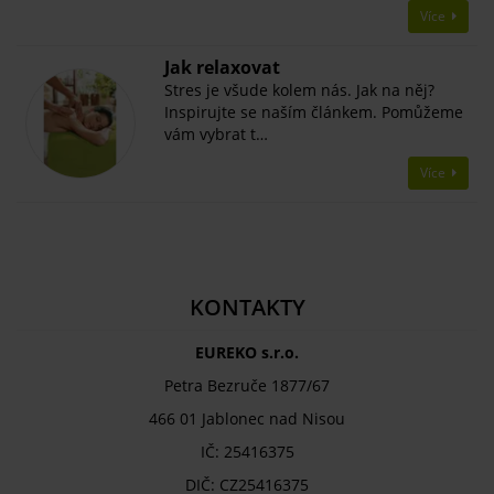
Více
Jak relaxovat
Stres je všude kolem nás. Jak na něj?
Inspirujte se naším článkem. Pomůžeme
vám vybrat t…
Více
KONTAKTY
EUREKO s.r.o.
Petra Bezruče 1877/67
466 01 Jablonec nad Nisou
IČ: 25416375
DIČ: CZ25416375