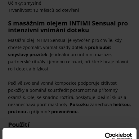
Účinky: smyslné
Trvanlivost: 12 měsíců od otevření
S masážním olejem INTIMI Sensual pro
intenzivní vnímání doteku
Masážní olej INTIMI Sensual je vytvořen pro chvíle, kdy
chcete zpomalit, vnímat každý dotek a
prohloubit
smyslový prožitek
. Je ideální pro intimní masáže,
partnerské rituály i jemnou relaxaci, při které hraje hlavní
roli dotek a blízkost.
Pečlivě zvolená vonná kompozice podporuje citlivost
pokožky a pomáhá soustředit pozornost na přítomný
okamžik. Olej se snadno roztírá, poskytuje ideální skluz a
nezanechává pocit mastnoty.
Pokožku
zanechává
hebkou,
pružnou
a příjemně
provoněnou.
Použití
Naneste olej na vlhkou nebo suchou pokožku a masírujte