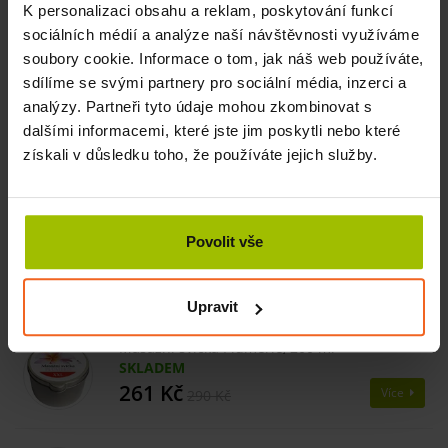
Hydrogenated Soybean Oil, Butyrospermum Parkii Butter,
K personalizaci obsahu a reklam, poskytování funkcí
Carthamus Tinctorius Seed Oil, Helianthus Annuus Seed
sociálních médií a analýze naší návštěvnosti využíváme
Oil, Hydrogenated Coconut Oil, Aroma, Persea Gratissima
soubory cookie. Informace o tom, jak náš web používáte,
Oil, Copernicia Cerifera Cera, Citral, Citral, Citronellol,
sdílíme se svými partnery pro sociální média, inzerci a
Dimethyl Phenetyl Acetate, Limonene, Linalool,
analýzy. Partneři tyto údaje mohou zkombinovat s
Pelargonium Graveolens Flower Oil, Pinene, Rose Ketones,
dalšími informacemi, které jste jim poskytli nebo které
Tocopherol.
získali v důsledku toho, že používáte jejich služby.
Číst více
Povolit vše
Související produkty
Upravit
Masážní svíčka Plumérie, 200 ml
SKLADEM
261 Kč
Více
290 Kč