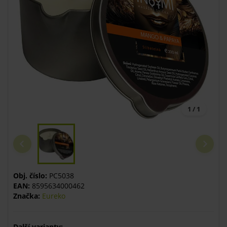
1 / 1
Obj. číslo:
PC5038
EAN:
8595634000462
Značka:
Eureko
Další varianty: