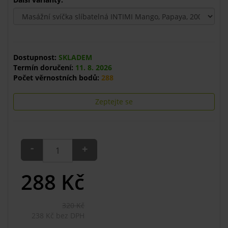
Dostupnost:
SKLADEM
Termín doručení:
11. 8. 2026
Počet věrnostních bodů:
288
Zeptejte se
-
+
288
Kč
320 Kč
238 Kč bez DPH