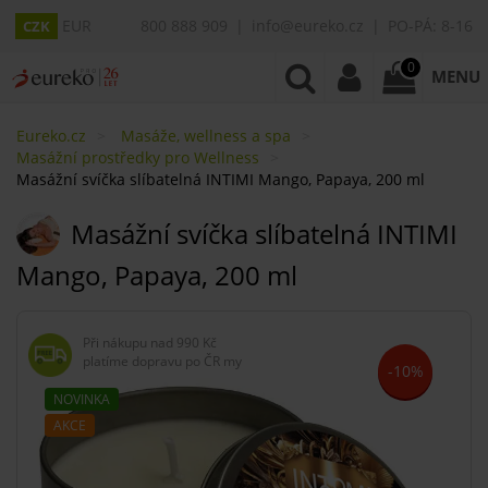
EUR
800 888 909
info@eureko.cz
PO-PÁ: 8-16
CZK
0
MENU
Eureko.cz
Masáže, wellness a spa
Masážní prostředky pro Wellness
Masážní svíčka slíbatelná INTIMI Mango, Papaya, 200 ml
Masážní svíčka slíbatelná INTIMI
Mango, Papaya, 200 ml
Při nákupu nad
990 Kč
platíme dopravu po ČR my
-10%
NOVINKA
AKCE